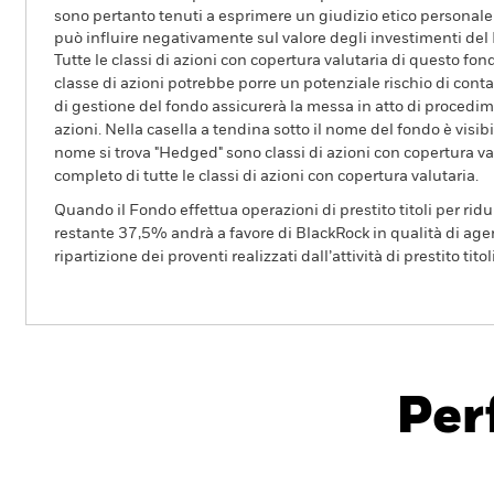
sono pertanto tenuti a esprimere un giudizio etico personale
può influire negativamente sul valore degli investimenti del
Tutte le classi di azioni con copertura valutaria di questo fond
classe di azioni potrebbe porre un potenziale rischio di conta
di gestione del fondo assicurerà la messa in atto di procedimen
azioni. Nella casella a tendina sotto il nome del fondo è visibil
nome si trova "Hedged" sono classi di azioni con copertura val
completo di tutte le classi di azioni con copertura valutaria.
Quando il Fondo effettua operazioni di prestito titoli per ridurr
restante 37,5% andrà a favore di BlackRock in qualità di agent
ripartizione dei proventi realizzati dall’attività di prestito tito
BGF World Technology Fund
Per
Overview
Rendimento
Sc