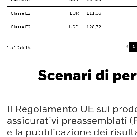
Classe E2
EUR
111,36
Classe E2
USD
128,72
Pre
1
1 a 10 di 14
Scenari di pe
Il Regolamento UE sui prodot
assicurativi preassemblati (
e la pubblicazione dei risul