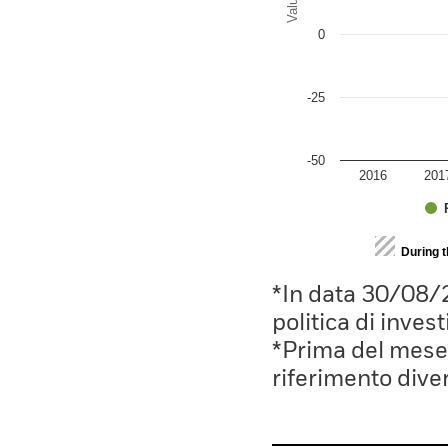
Values
0
-25
-50
2016
201
End of interactive chart.
During 
*In data 30/08/
politica di inves
*Prima del mese 
riferimento divers