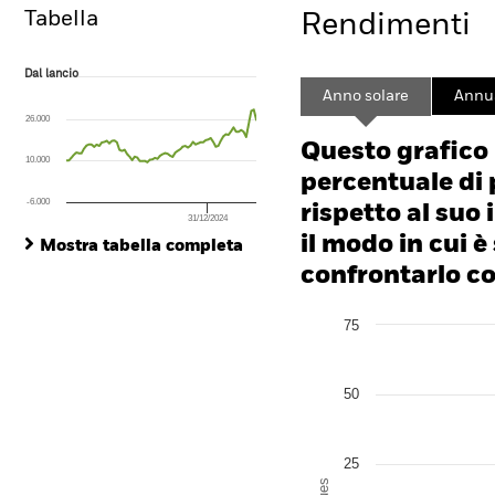
Tabella
Rendimenti
Dal lancio
Dal lancio
Line chart with 76 data points.
Anno solare
Annua
The chart has 1 X axis displaying Time. Range: 2020-04-30 00:00:00 to
26.000
The chart has 1 Y axis displaying values. Range: -160 to 320.
Questo grafico
10.000
percentuale di 
-6.000
rispetto al suo 
31/12/2024
End of interactive chart.
il modo in cui è
Mostra tabella completa
confrontarlo con
Chart
75
Bar chart with 2 data series
The chart has 1 X axis disp
The chart has 1 Y axis disp
50
25