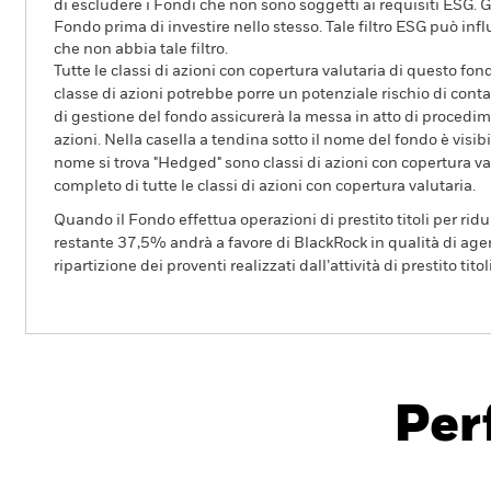
di escludere i Fondi che non sono soggetti ai requisiti ESG. G
Fondo prima di investire nello stesso. Tale filtro ESG può in
che non abbia tale filtro.
Tutte le classi di azioni con copertura valutaria di questo fond
classe di azioni potrebbe porre un potenziale rischio di conta
di gestione del fondo assicurerà la messa in atto di procedimen
azioni. Nella casella a tendina sotto il nome del fondo è visibil
nome si trova "Hedged" sono classi di azioni con copertura val
completo di tutte le classi di azioni con copertura valutaria.
Quando il Fondo effettua operazioni di prestito titoli per ridurr
restante 37,5% andrà a favore di BlackRock in qualità di agent
ripartizione dei proventi realizzati dall’attività di prestito tito
BGF Global Equity Income Fund
Per
Overview
Rendimento
Sc