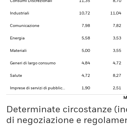
Consumi Discrezionali
11,35
8,70
Industriali
10,72
11,04
Comunicazione
7,98
7,82
Energia
5,58
3,53
Materiali
5,00
3,55
Generi di largo consumo
4,84
4,72
Salute
4,72
8,27
Imprese di servizi di pubblica utilità
1,90
2,51
Mo
Determinate circostanze (inc
di negoziazione e regolament