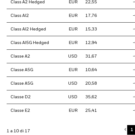
Class A2 Hedged
EUR
22,55
Class AI2
EUR
17,76
Class AI2 Hedged
EUR
15,33
Class AI5G Hedged
EUR
12,94
Classe A2
USD
31,67
Classe A5G
EUR
10,64
Classe A5G
USD
20,58
Classe D2
USD
35,62
Classe E2
EUR
25,41
Pre
1
1 a 10 di 17