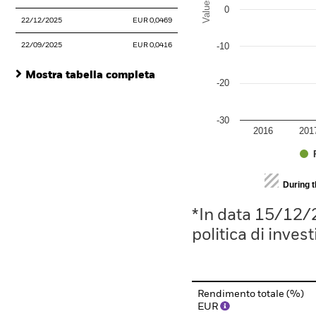
Values
0
22/12/2025
EUR 0,0469
-10
22/09/2025
EUR 0,0416
Mostra tabella completa
-20
-30
2016
201
End of interactive chart.
During 
*In data 15/12/
politica di inves
Rendimento totale (%)
EUR