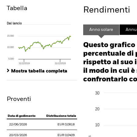
Tabella
Rendimenti
Dal lancio
Dal lancio
Line chart with 89 data points.
Anno solare
Annua
The chart has 1 X axis displaying Time. Range: 2019-03-01 00:00:00 to
15.000
The chart has 1 Y axis displaying values. Range: -50 to 100.
Questo grafico
10.000
percentuale di 
5.000
rispetto al suo 
31/12/2019
31/12/2024
End of interactive chart.
il modo in cui è
Mostra tabella completa
confrontarlo con
Chart
30
Bar chart with 2 data series
Proventi
The chart has 1 X axis disp
The chart has 1 Y axis disp
20
Data di godimento
Distribuzione totale
10
22/06/2026
EUR 0,0818
20/03/2026
EUR 0,0409