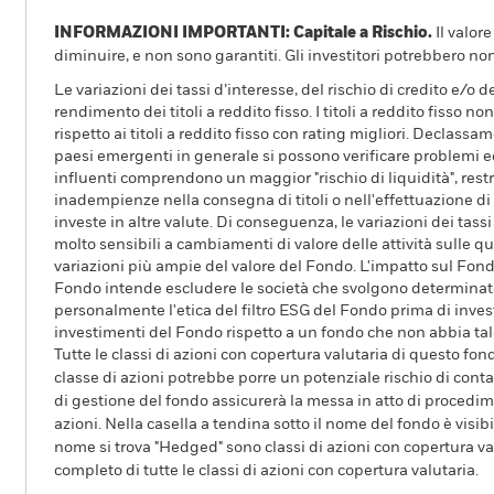
INFORMAZIONI IMPORTANTI: Capitale a Rischio.
Il valor
diminuire, e non sono garantiti. Gli investitori potrebbero no
Le variazioni dei tassi d’interesse, del rischio di credito e/o 
rendimento dei titoli a reddito fisso. I titoli a reddito fisso 
rispetto ai titoli a reddito fisso con rating migliori. Declassam
paesi emergenti in generale si possono verificare problemi eco
influenti comprendono un maggior "rischio di liquidità", restri
inadempienze nella consegna di titoli o nell'effettuazione di 
investe in altre valute. Di conseguenza, le variazioni dei tass
molto sensibili a cambiamenti di valore delle attività sulle q
variazioni più ampie del valore del Fondo. L'impatto sul Fond
Fondo intende escludere le società che svolgono determinate a
personalmente l'etica del filtro ESG del Fondo prima di invest
investimenti del Fondo rispetto a un fondo che non abbia tale 
Tutte le classi di azioni con copertura valutaria di questo fond
classe di azioni potrebbe porre un potenziale rischio di conta
di gestione del fondo assicurerà la messa in atto di procedimen
azioni. Nella casella a tendina sotto il nome del fondo è visibil
nome si trova "Hedged" sono classi di azioni con copertura val
completo di tutte le classi di azioni con copertura valutaria.