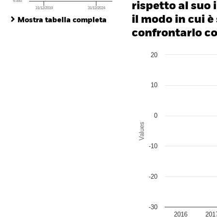
6.000
rispetto al suo 
31/12/2019
31/12/2024
End of interactive chart.
il modo in cui è
Mostra tabella completa
confrontarlo con
Chart
20
Bar chart with 2 data series
The chart has 1 X axis disp
The chart has 1 Y axis disp
10
0
Values
-10
-20
-30
2016
201