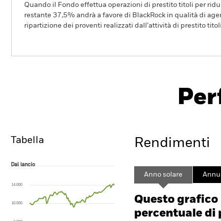
Quando il Fondo effettua operazioni di prestito titoli per ridurr
restante 37,5% andrà a favore di BlackRock in qualità di agent
ripartizione dei proventi realizzati dall’attività di prestito tito
BGF ESG Emerging Markets Bond
Fund
Per
Overview
Rendimento
Sc
Tabella
Rendimenti
Dal lancio
Dal lancio
Line chart with 96 data points.
Anno solare
Annua
The chart has 1 X axis displaying Time. Range: 2018-08-01 00:00:00 to
14.000
The chart has 1 Y axis displaying values. Range: -40 to 80.
Questo grafico
10.000
percentuale di 