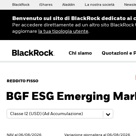
BlackRock
iShares
Aladdin
La nostra società
Newsle
Benvenuto sul sito di BlackRock dedicato ai c
Per accedere direttamente ad un altro sito BlackRock 
aggiornare
la tua tipologia utente
.
Chi siamo
Quotazioni e 
REDDITO FISSO
BGF ESG Emerging Mar
NAV al 06/08/2026
Variazione giornaliera al 06/08/2026