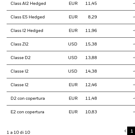
Class AI2 Hedged
EUR
11,45
Class E5 Hedged
EUR
8,29
Class I2 Hedged
EUR
11,96
Class ZI2
USD
15,38
Classe D2
USD
13,88
Classe I2
USD
14,38
Classe I2
EUR
12,46
D2 con copertura
EUR
11,48
E2 con copertura
EUR
10,83
Pre
1
1 a 10 di 10