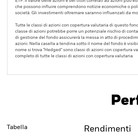
ETF. Il valore delle azioni e dei titoli correlati ad azioni può
che possono influire comprendono notizie economiche o politic
società. Gli investimenti oltremare saranno influenzati da mo
Tutte le classi di azioni con copertura valutaria di questo fond
classe di azioni potrebbe porre un potenziale rischio di conta
di gestione del fondo assicurerà la messa in atto di procedimen
azioni. Nella casella a tendina sotto il nome del fondo è visibil
nome si trova "Hedged" sono classi di azioni con copertura val
completo di tutte le classi di azioni con copertura valutaria.
iShares MSCI World Quality Dividend Advanced UCIT
ETF
Per
Overview
Rendimento
Tabella
Rendimenti