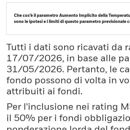
Che cos'è il parametro Aumento Implicito della Temperatur
sono le ipotesi e i limiti di questo parametro previsionale c
Il cambiamento climatico è una delle maggiori sfide della stori
cambiamento climatico, molti dei principali Paesi al mondo han
Parigi è limitare il riscaldamento globale ben al di sotto dei 2 °
Tutti i dati sono ricavati da 
evitare gli impatti più gravi del cambiamento climatico.
17/07/2026, in base alle pa
Che cos'è il parametro ITR?
31/05/2026. Pertanto, le car
Il parametro ITR è utilizzato per fornire un'indicazione di all
fondo possono di volta in vo
società o un portafoglio. L'ITR utilizza percorsi di decarbon
Supervisors for Greening the Financial System (NGFS). Questi 
attribuiti ai fondi.
emissioni nette pari a zero per il 2050, in linea con gli stand
questo elemento per le emissioni di GHG di ogni ambito. Que
2024.
Per l'inclusione nei rating M
il 50% per i fondi obbligazi
Come viene calcolato il parametro ITR?
ponderazione lorda del fondo
Il parametro ITR viene calcolato considerando l'attuale intensi