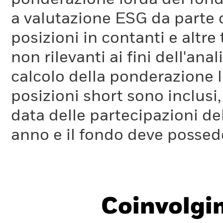
tali società di ridurre nel tempo le proprie emissioni. Se le 
a valutazione ESG da parte
società all'interno del portafoglio del fondo, le temperatur
posizioni in contanti e altre
Si noti che il calcolo riguarda solo gli emittenti societari. U
parametro ITR è disponibile
qui.
non rilevanti ai fini dell'a
calcolo della ponderazione lo
Poiché il parametro ITR viene calcolato in parte considerando 
nel tempo, è previsionale e soggetto a limitazioni. Pertanto, 
posizioni short sono inclusi,
intervalli di temperatura. Le fasce aiutano a evidenziare l'ince
data delle partecipazioni de
anno e il fondo deve possede
Coinvolgi