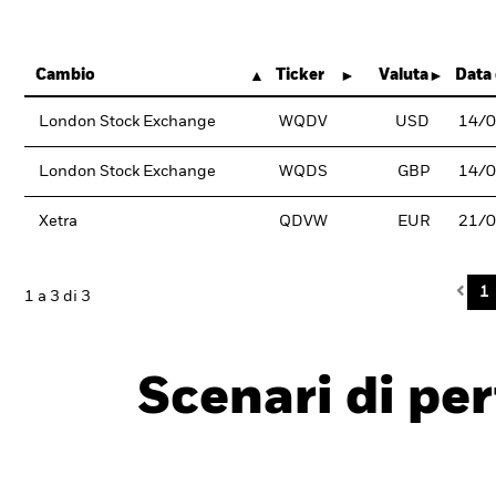
Cambio
Ticker
Valuta
Data 
London Stock Exchange
WQDV
USD
14/
London Stock Exchange
WQDS
GBP
14/
Xetra
QDVW
EUR
21/
Pre
1
1 a 3 di 3
Scenari di pe