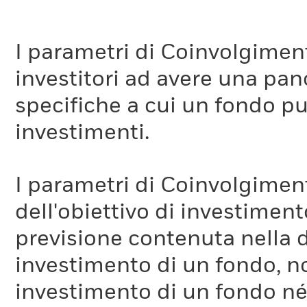
I parametri di Coinvolgimen
investitori ad avere una pan
specifiche a cui un fondo pu
investimenti.
I parametri di Coinvolgimen
Quali sono le ipotesi e i principali limiti del parametro ITR?
dell'obiettivo di investiment
Questo parametro previsionale viene calcolato sulla base di un
previsione contenuta nella 
nell'introduzione di dati nel modello. È importante notare che
serie di motivi legati a scelte metodologiche (ad es., differenz
investimento di un fondo, no
aggregazione del portafoglio).
Non esiste un metodo universalmente accettato per calcol
investimento di un fondo né 
Non esiste un insieme di dati universalmente concordato pe