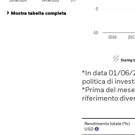
15/08/2025
14/08/2025
27/08/2025
0
Mostra tabella completa
-10
2016
201
End of interactive chart.
During 
*In data 01/06/
politica di inves
*Prima del mese 
riferimento divers
Rendimento totale (%)
USD