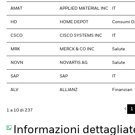
AMAT
APPLIED MATERIAL INC
IT
HD
HOME DEPOT
Consumi Di
CSCO
CISCO SYSTEMS INC
IT
MRK
MERCK & CO INC
Salute
NOVN
NOVARTIS AG
Salute
SAP
SAP
IT
ALV
ALLIANZ
Finanziari
Pre
1
1 a 10 di 237
Informazioni dettagliate