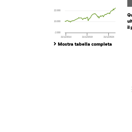
Line chart with 143 data points.
The chart has 1 X axis displaying Time. Ran
22.000
The chart has 1 Y axis displaying values. Rang
Qu
ul
10.000
il
-2.000
31/12/2014
31/12/2019
31/12/2024
Ch
End of interactive chart.
Ba
Mostra tabella completa
Th
Th
V