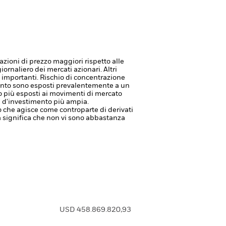
zioni di prezzo maggiori rispetto alle
iornaliero dei mercati azionari. Altri
i importanti.
Rischio di concentrazione
 quanto sono esposti prevalentemente a un
no più esposti ai movimenti di mercato
ia d'investimento più ampia.
à o che agisce come controparte di derivati
tà significa che non vi sono abbastanza
USD 458.869.820,93