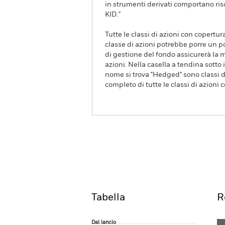
in strumenti derivati comportano risc
KID."
Tutte le classi di azioni con copertur
classe di azioni potrebbe porre un po
di gestione del fondo assicurerà la m
azioni. Nella casella a tendina sotto i
nome si trova "Hedged" sono classi di
completo di tutte le classi di azioni 
iShares MSCI World Mid-Cap
Overview
R
Tabella
R
Dal lancio
Dal lancio