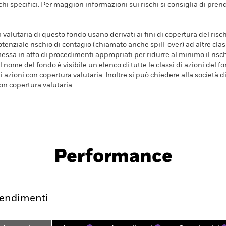
hi specifici. Per maggiori informazioni sui rischi si consiglia di pren
a valutaria di questo fondo usano derivati ai fini di copertura del risch
tenziale rischio di contagio (chiamato anche spill-over) ad altre clas
essa in atto di procedimenti appropriati per ridurre al minimo il rischi
l nome del fondo è visibile un elenco di tutte le classi di azioni del fo
 azioni con copertura valutaria. Inoltre si può chiedere alla società 
con copertura valutaria.
PRIIP KID
 Equal Weight UCITS ETF
Performance
endimento
Scheda
Holdings
endimenti