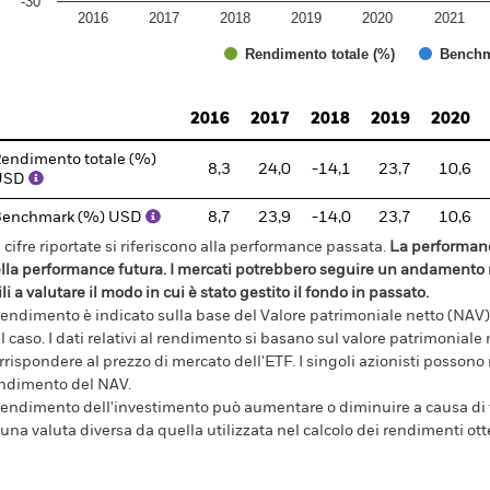
-30
2016
2017
2018
2019
2020
2021
Rendimento totale (%)
Benchm
d of interactive chart.
2016
2017
2018
2019
2020
endimento totale (%)
8,3
24,0
-14,1
23,7
10,6
USD
Benchmark (%) USD
8,7
23,9
-14,0
23,7
10,6
 cifre riportate si riferiscono alla performance passata.
La performanc
lla performance futura. I mercati potrebbero seguire un andamento m
ili a valutare il modo in cui è stato gestito il fondo in passato.
 rendimento è indicato sulla base del Valore patrimoniale netto (NAV),
l caso. I dati relativi al rendimento si basano sul valore patrimonial
rrispondere al prezzo di mercato dell'ETF. I singoli azionisti possono
ndimento del NAV.
 rendimento dell'investimento può aumentare o diminuire a causa di f
 una valuta diversa da quella utilizzata nel calcolo dei rendimenti ott