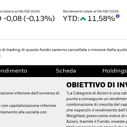
iornaliera al 06/08/2026
Rendimento totale al 06/08/2026
 -0,08 (-0,13%)
YTD:
11,58%
e di trading di questo fondo saranno cancellate o rimosse dalla quotaz
.
endimento
Scheda
Holdings
OBIETTIVO DI I
zazione inferiore dell'universo di
"La Categoria di Azioni è una cat
punta a conseguire un rendimen
combinazione di crescita del capi
i con capitalizzazione inferiore
che rispecchi il rendimento del
ntamento alle società con
Weighted, preso come indice di r
Azioni, tramite il Fondo, investe 