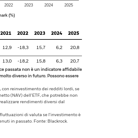
2022
2023
2024
2025
ark (%)
2021
2022
2023
2024
2025
12,9
-18,3
15,7
6,2
20,8
13,0
-18,2
15,8
6,3
20,7
e passata non è un indicatore affidabile
olto diverso in futuro. Possono essere
 con reinvestimento dei redditi lordi, se
e netto (NAV) dell'ETF, che potrebbe non
 realizzare rendimenti diversi dal
luttuazioni di valuta se l'investimento è
enuti in passato.
Fonte:
Blackrock.