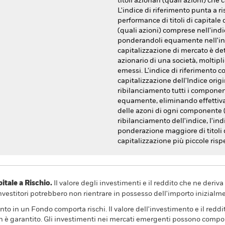
titoli azionari (quali azioni) ch
L'indice di riferimento punta a ri
performance di titoli di capitale
(quali azioni) comprese nell'indi
ponderandoli equamente nell'ind
capitalizzazione di mercato è det
azionario di una società, moltipli
emessi. L'indice di riferimento
capitalizzazione dell'Indice origi
ribilanciamento tutti i componen
equamente, eliminando effettiva
delle azoni di ogni componente (a
ribilanciamento dell'indice, l'in
ponderazione maggiore di titoli d
capitalizzazione più piccole rispe
ale a Rischio.
Il valore degli investimenti e il reddito che ne deri
investitori potrebbero non rientrare in possesso dell'importo inizialme
nto in un Fondo comporta rischi. Il valore dell'investimento e il redd
n è garantito. Gli investimenti nei mercati emergenti possono comporta