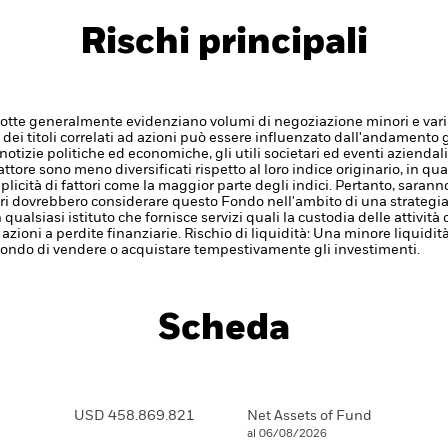
Rischi principali
idotte generalmente evidenziano volumi di negoziazione minori e varia
 e dei titoli correlati ad azioni può essere influenzato dall'andamento g
notizie politiche ed economiche, gli utili societari ed eventi aziendal
 fattore sono meno diversificati rispetto al loro indice originario, in
plicità di fattori come la maggior parte degli indici. Pertanto, saran
titori dovrebbero considerare questo Fondo nell'ambito di una strateg
 qualsiasi istituto che fornisce servizi quali la custodia delle attivit
 azioni a perdite finanziarie.
Rischio di liquidità: Una minore liquidi
 Fondo di vendere o acquistare tempestivamente gli investimenti.
Scheda
USD 458.869.821
Net Assets of Fund
al 06/08/2026