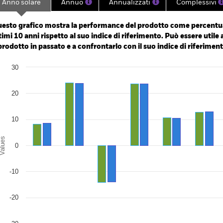
Anno solare
Annuo
Annualizzati
Complessivi
ge: 2014-10-01 00:00:00 to 2026-08-06 00:00:00.
e: -120 to 240.
esto grafico mostra la performance del prodotto come percentua
timi 10 anni rispetto al suo indice di riferimento. Può essere utile 
 prodotto in passato e a confrontarlo con il suo indice di riferiment
art
30
r chart with 2 data series.
e chart has 1 X axis displaying categories.
e chart has 1 Y axis displaying Values. Range: -30 to 30.
20
10
alues
0
-10
-20