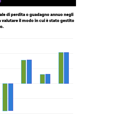
le di perdita o guadagno annuo negli
a valutare il modo in cui è stato gestito
o.