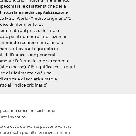
e compongono l’indice di riferimento.
specchiare le caratteristiche della
 di società a media capitalizzazione
ce MSCI World (""Indice originario""),
ice di riferimento. La
erminata dal prezzo del titolo
cato per il numero di titoli azionari
 comprende i componenti a media
nario, tuttavia ad ogni data di
ti dell'indice sono ponderati
mente l'effetto del prezzo corrente
lto o basso). Ciò significa che, a ogni
dice di riferimento avrà una
i capitale di società a media
tto all'Indice originario"
va possono crescere così come
nte investito.
ito da esso derivante possono variare
re rischi più alti . Gli investimenti