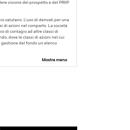
dere visione del prospetto e del PRIIP
io valutario. L'uso di derivati per una
si di azioni nel comparto. La società
o di contagio ad altre classi di
ndo, dove le classi di azioni nel cui
di gestione del fondo un elenco
Mostra meno
Factsheet
Prospetto
Scarica
Letteratura