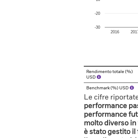
-20
-30
2016
201
End of interactive chart.
Rendimento totale (%)
USD
Benchmark (%) USD
Le cifre riporta
performance pass
performance fut
molto diverso in 
è stato gestito i