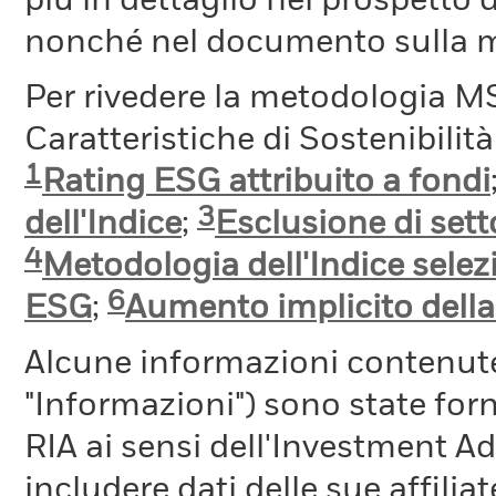
più in dettaglio nel prospetto 
nonché nel documento sulla me
Per rivedere la metodologia MS
Caratteristiche di Sostenibilit
1
Rating ESG attribuito a fondi
3
dell'Indice
;
Esclusione di setto
4
Metodologia dell'Indice selez
6
ESG
;
Aumento implicito dell
Alcune informazioni contenut
"Informazioni") sono state fo
RIA ai sensi dell'Investment A
includere dati delle sue affiliat