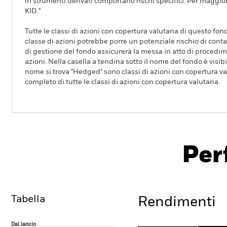
in strumenti derivati comportano rischi specifici. Per maggior
KID."
Tutte le classi di azioni con copertura valutaria di questo fond
classe di azioni potrebbe porre un potenziale rischio di conta
di gestione del fondo assicurerà la messa in atto di procedimen
azioni. Nella casella a tendina sotto il nome del fondo è visibil
nome si trova "Hedged" sono classi di azioni con copertura val
completo di tutte le classi di azioni con copertura valutaria.
iShares Edge MSCI World Quality Factor UCIT
Per
Overview
Rendimento
Tabella
Rendimenti
Dal lancio
Dal lancio