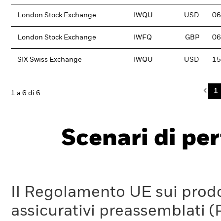
London Stock Exchange
IWQU
USD
06
London Stock Exchange
IWFQ
GBP
06
SIX Swiss Exchange
IWQU
USD
15
Pre
1
1 a 6 di 6
Scenari di pe
Il Regolamento UE sui prodot
assicurativi preassemblati (