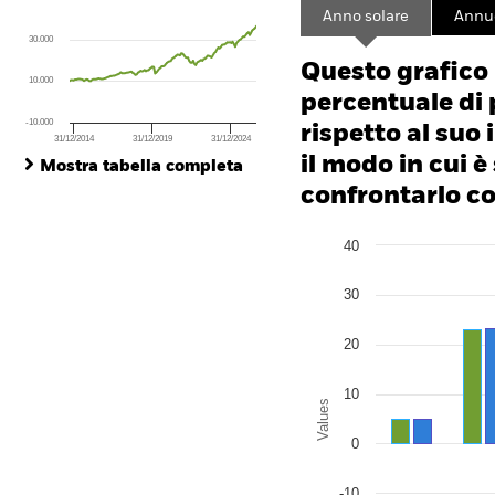
Line chart with 143 data points.
Anno solare
Annu
The chart has 1 X axis displaying Time. Range: 2014-10-01 00:00:00 to
30.000
The chart has 1 Y axis displaying values. Range: -200 to 400.
Questo grafico
10.000
percentuale di 
-10.000
rispetto al suo 
31/12/2014
31/12/2019
31/12/2024
End of interactive chart.
il modo in cui è
Mostra tabella completa
confrontarlo con
Chart
40
Bar chart with 2 data series
The chart has 1 X axis disp
The chart has 1 Y axis disp
30
20
10
Values
0
-10