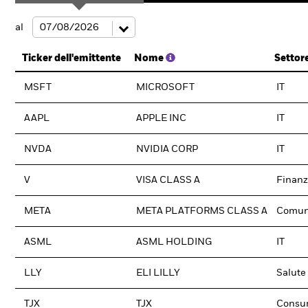
al
Ticker dell'emittente
Nome
Settor
MSFT
MICROSOFT
IT
AAPL
APPLE INC
IT
NVDA
NVIDIA CORP
IT
V
VISA CLASS A
Finanz
META
META PLATFORMS CLASS A
Comun
ASML
ASML HOLDING
IT
LLY
ELI LILLY
Salute
TJX
TJX
Consum