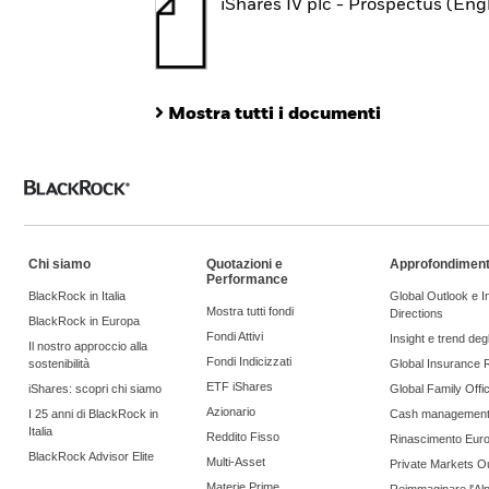
iShares IV plc - Prospectus (Eng
Mostra tutti i documenti
Chi siamo
Quotazioni e
Approfondiment
Performance
BlackRock in Italia
Global Outlook e 
Mostra tutti fondi
Directions
BlackRock in Europa
Fondi Attivi
Insight e trend degli
Il nostro approccio alla
Fondi Indicizzati
sostenibilità
Global Insurance 
ETF iShares
iShares: scopri chi siamo
Global Family Offi
Azionario
I 25 anni di BlackRock in
Cash managemen
Italia
Reddito Fisso
Rinascimento Eur
BlackRock Advisor Elite
Multi-Asset
Private Markets O
Materie Prime