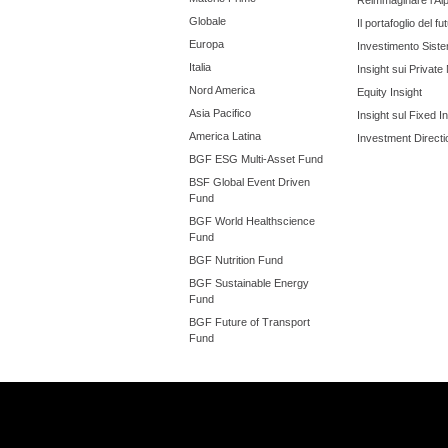
Reimmaginare l'Al
Globale
Il portafoglio del fu
Europa
Investimento Siste
Italia
Insight sui Private
Nord America
Equity Insight
Asia Pacifico
Insight sul Fixed 
America Latina
Investment Directi
BGF ESG Multi-Asset Fund
BSF Global Event Driven
Fund
BGF World Healthscience
Fund
BGF Nutrition Fund
BGF Sustainable Energy
Fund
BGF Future of Transport
Fund