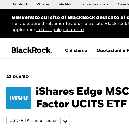
BlackRock
iShares
Aladdin
La nostra società
Newsle
Benvenuto sul sito di BlackRock dedicato ai c
Per accedere direttamente ad un altro sito BlackRock 
aggiornare
la tua tipologia utente
.
Chi siamo
Quotazioni e 
AZIONARIO
iShares Edge MSC
IWQU
Factor UCITS ETF