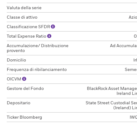
Valuta della serie
Classe di attivo
Azi
Classificazione SFDR
Total Expense Ratio
0
Accumulazione/ Distribuzione
Ad Accumula
provento
Domicilio
I
Frequenza di ribilanciamento
Semes
OICVM
Gestore del Fondo
BlackRock Asset Manag
Ireland L
Depositario
State Street Custodial Se
(Ireland) L
Ticker Bloomberg
IW