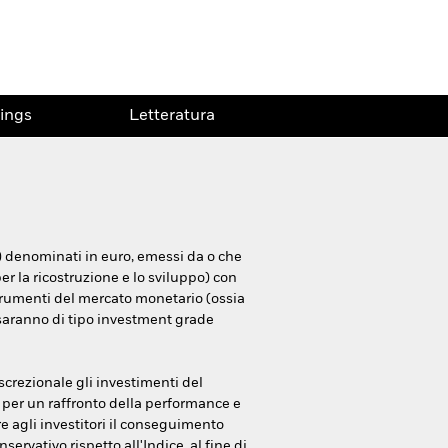
ings
Letteratura
i) denominati in euro, emessi da o che
r la ricostruzione e lo sviluppo) con
strumenti del mercato monetario (ossia
o saranno di tipo investment grade
iscrezionale gli investimenti del
é per un raffronto della performance e
re agli investitori il conseguimento
rvativo rispetto all'Indice, al fine di