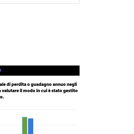
Factsheet
Prospetto
Scarica
ings
Letteratura
le di perdita o guadagno annuo negli
a valutare il modo in cui è stato gestito
o.