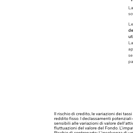
v
La
so
Le
de
ut
La
ap
se
pa
Il rischio di credito, le variazioni dei ta
reddito fisso. I declassamenti potenziali o
sensibili alle variazioni di valore dell'
fluttuazioni del valore del Fondo. L'imp