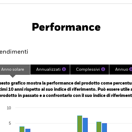
PRIIP KID
nt Bond Fund
Performance
mento
Scheda
Gestori
Hold
endimenti
Anno solare
Annualizzati
Complessivi
Annuo
ge: 2014-06-01 00:00:00 to 2026-07-31 00:00:00.
: 0 to 36.
esto grafico mostra la performance del prodotto come percentua
timi 10 anni rispetto al suo indice di riferimento. Può essere utile 
 prodotto in passato e a confrontarlo con il suo indice di riferiment
art
10
r chart with 2 data series.
e chart has 1 X axis displaying categories.
e chart has 1 Y axis displaying Values. Range: -20 to 10.
5