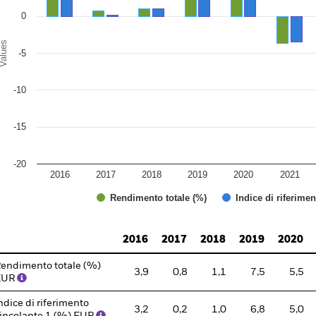
0
alues
-5
-10
-15
-20
2016
2017
2018
2019
2020
2021
Rendimento totale (%)
Indice di riferime
d of interactive chart.
2016
2017
2018
2019
2020
endimento totale (%)
3,9
0,8
1,1
7,5
5,5
EUR
ndice di riferimento
3,2
0,2
1,0
6,8
5,0