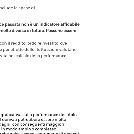
include le spese di
e passata non è un indicatore affidabile
olto diverso in futuro. Possono essere
n il reddito lordo reinvestito, ove
per effetto delle fluttuazioni valutarie
zzata nel calcolo della performance
ignificativa sulla performance dei titoli a
I derivati potrebbero essere molto
guadagni, con conseguenti maggiori
ati in modo ampio o complesso.