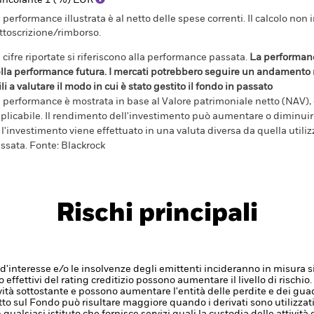
incolante 1 (%) EUR
 performance illustrata è al netto delle spese correnti. Il calcolo non 
ttoscrizione/rimborso.
 cifre riportate si riferiscono alla performance passata.
La performanc
lla performance futura. I mercati potrebbero seguire un andamento m
ili a valutare il modo in cui è stato gestito il fondo in passato
 performance è mostrata in base al Valore patrimoniale netto (NAV), co
plicabile. Il rendimento dell'investimento può aumentare o diminuire 
 l'investimento viene effettuato in una valuta diversa da quella utili
ssata. Fonte: Blackrock
Rischi principali
ssi d'interesse e/o le insolvenze degli emittenti incideranno in misura s
 effettivi del rating creditizio possono aumentare il livello di rischio.
attività sottostante e possono aumentare l'entità delle perdite e dei 
atto sul Fondo può risultare maggiore quando i derivati sono utilizz