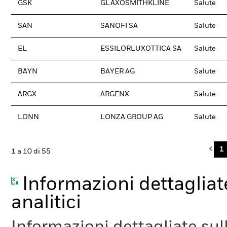
GSK
GLAXOSMITHKLINE
Salute
SAN
SANOFI SA
Salute
EL
ESSILORLUXOTTICA SA
Salute
BAYN
BAYER AG
Salute
ARGX
ARGENX
Salute
LONN
LONZA GROUP AG
Salute
Pre
1
1 a 10 di 55
Informazioni dettagliate
analitici