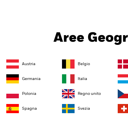
Aree Geogr
Austria
Belgio
Germania
Italia
Polonia
Regno unito
Spagna
Svezia