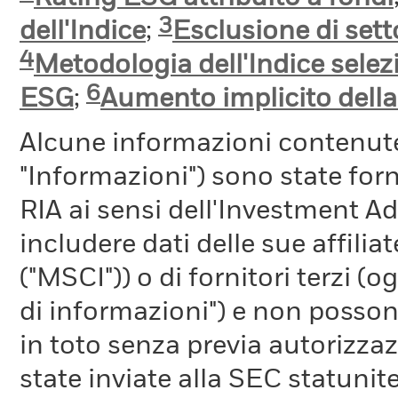
3
dell'Indice
;
Esclusione di setto
4
Metodologia dell'Indice selez
6
ESG
;
Aumento implicito dell
Alcune informazioni contenut
"Informazioni") sono state fo
RIA ai sensi dell'Investment A
includere dati delle sue affiliat
("MSCI")) o di fornitori terzi 
di informazioni") e non possono
in toto senza previa autorizza
state inviate alla SEC statunite