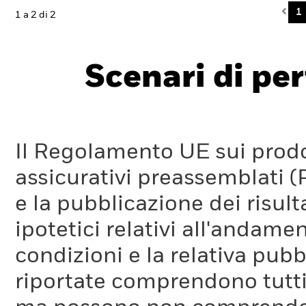
Pre
1
1 a 2 di 2
Scenari di pe
Il Regolamento UE sui prodot
assicurativi preassemblati (
e la pubblicazione dei risul
ipotetici relativi all'andam
condizioni e la relativa pub
riportate comprendono tutti 