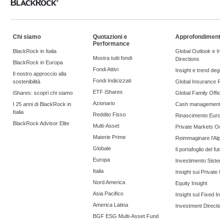
Chi siamo
Quotazioni e
Approfondiment
Performance
BlackRock in Italia
Global Outlook e 
Mostra tutti fondi
Directions
BlackRock in Europa
Fondi Attivi
Insight e trend degli
Il nostro approccio alla
Fondi Indicizzati
sostenibilità
Global Insurance 
ETF iShares
iShares: scopri chi siamo
Global Family Offi
Azionario
I 25 anni di BlackRock in
Cash managemen
Italia
Reddito Fisso
Rinascimento Eur
BlackRock Advisor Elite
Multi-Asset
Private Markets O
Materie Prime
Reimmaginare l'Al
Globale
Il portafoglio del fu
Europa
Investimento Siste
Italia
Insight sui Private
Nord America
Equity Insight
Asia Pacifico
Insight sul Fixed 
America Latina
Investment Directi
BGF ESG Multi-Asset Fund