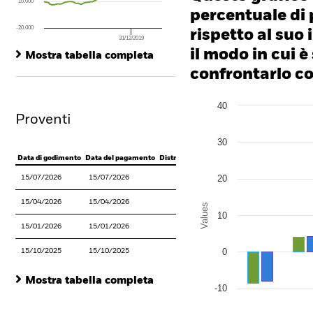
10.000
percentuale di 
-20.000
rispetto al suo 
31/12/2019
End of interactive chart.
il modo in cui è
Mostra tabella completa
confrontarlo con
Chart
40
Bar chart with 2 data series
Proventi
The chart has 1 X axis disp
The chart has 1 Y axis disp
30
Data di godimento
Data del pagamento
Distribuzione totale
20
15/07/2026
15/07/2026
EUR 1,1837
15/04/2026
15/04/2026
EUR 0,3050
Values
10
15/01/2026
15/01/2026
EUR 0,0686
0
15/10/2025
15/10/2025
EUR 0,2998
Mostra tabella completa
-10