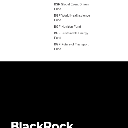
BSF Global Event Driven
Fund
BGF World Healthscience
Fund
BGF Nutrition Fund
BGF Sustainable Energy
Fund
BGF Future of Transport
Fund