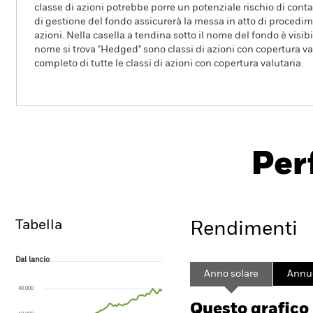
classe di azioni potrebbe porre un potenziale rischio di conta
di gestione del fondo assicurerà la messa in atto di procedimen
azioni. Nella casella a tendina sotto il nome del fondo è visibil
nome si trova "Hedged" sono classi di azioni con copertura val
completo di tutte le classi di azioni con copertura valutaria.
iShares STOXX Europe 600 Health Care UCITS ETF (D
Per
Overview
Rendimento
Tabella
Rendimenti
Dal lancio
Dal lancio
Line chart with 102 data points.
Anno solare
Annu
The chart has 1 X axis displaying Time. Range: 2001-04-01 00:00:00 to
40.000
The chart has 1 Y axis displaying values. Range: -300 to 600.
Questo grafico