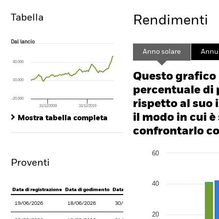
Tabella
Rendimenti
Dal lancio
Dal lancio
Line chart with 84 data points.
Anno solare
Annu
The chart has 1 X axis displaying Time. Range: 2005-10-01 00:00:00 to
40.000
The chart has 1 Y axis displaying values. Range: -300 to 600.
Questo grafico
10.000
percentuale di 
-20.000
rispetto al suo 
31/12/2009
31/12/2019
End of interactive chart.
il modo in cui è
Mostra tabella completa
confrontarlo con
Chart
60
Bar chart with 2 data series
Proventi
The chart has 1 X axis disp
The chart has 1 Y axis disp
40
Data di registrazione
Data di godimento
Data del pagamento
19/06/2026
18/06/2026
30/06/2026
20