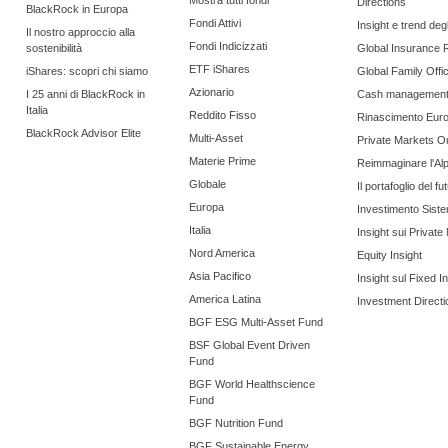
Mostra tutti fondi
Directions
BlackRock in Europa
Fondi Attivi
Insight e trend degli
Il nostro approccio alla
Fondi Indicizzati
sostenibilità
Global Insurance 
ETF iShares
iShares: scopri chi siamo
Global Family Offi
Azionario
I 25 anni di BlackRock in
Cash managemen
Italia
Reddito Fisso
Rinascimento Eur
BlackRock Advisor Elite
Multi-Asset
Private Markets O
Materie Prime
Reimmaginare l'Al
Globale
Il portafoglio del fu
Europa
Investimento Siste
Italia
Insight sui Private
Nord America
Equity Insight
Asia Pacifico
Insight sul Fixed 
America Latina
Investment Directi
BGF ESG Multi-Asset Fund
BSF Global Event Driven
Fund
BGF World Healthscience
Fund
BGF Nutrition Fund
BGF Sustainable Energy