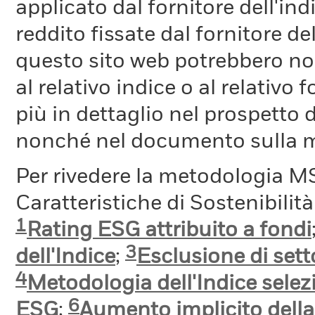
applicato dal fornitore dell'in
reddito fissate dal fornitore de
questo sito web potrebbero non
al relativo indice o al relativo
più in dettaglio nel prospetto 
nonché nel documento sulla me
Per rivedere la metodologia MS
Caratteristiche di Sostenibilit
1
Rating ESG attribuito a fondi
3
dell'Indice
;
Esclusione di setto
4
Metodologia dell'Indice selez
6
ESG
;
Aumento implicito dell