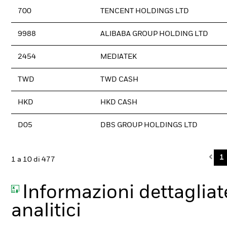
700
TENCENT HOLDINGS LTD
9988
ALIBABA GROUP HOLDING LTD
2454
MEDIATEK
TWD
TWD CASH
HKD
HKD CASH
D05
DBS GROUP HOLDINGS LTD
Pre
1
1 a 10 di 477
Informazioni dettagliate
analitici