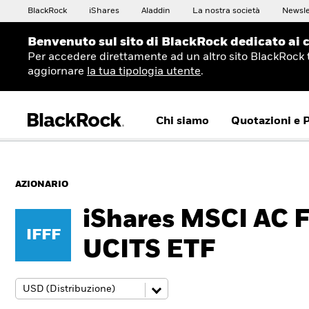
BlackRock
iShares
Aladdin
La nostra società
Newsle
Benvenuto sul sito di BlackRock dedicato ai c
Per accedere direttamente ad un altro sito BlackRock 
aggiornare
la tua tipologia utente
.
Chi siamo
Quotazioni e 
AZIONARIO
iShares MSCI AC F
IFFF
UCITS ETF