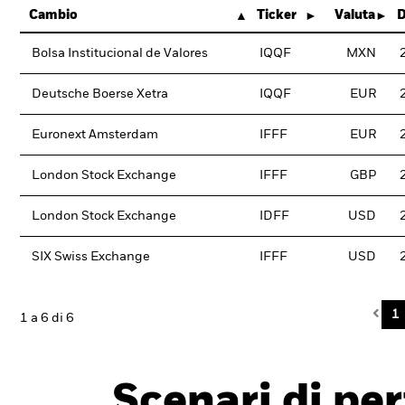
Cambio
Ticker
Valuta
D
Bolsa Institucional de Valores
IQQF
MXN
Deutsche Boerse Xetra
IQQF
EUR
Euronext Amsterdam
IFFF
EUR
London Stock Exchange
IFFF
GBP
London Stock Exchange
IDFF
USD
SIX Swiss Exchange
IFFF
USD
Pre
1
1 a 6 di 6
Scenari di pe