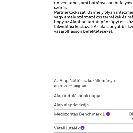
univerzumot, ami hátrányosan befolyásol
szűrés.
Partnerkockázat: Bármely olyan intézmén
vagy amely származékos termékek és más
hogy az Alapban tartott pénzügyi eszköz
Likviditási kockázat: Az alacsonyabb lik
vásárolhasson befektetéseket.
Az Alap Nettó eszközállománya
ekkor: 2026. aug. 05.
Alap indulásának napja
Alap alapdevizája
Megszorítás Benchmark 1
B
Vételi jutalék