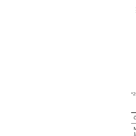
V
En
*2
M