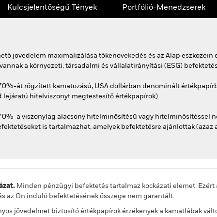
Kulcsjelentőségű Tények
Portfólió-Menedzserek
rhető jövedelem maximalizálása tőkenövekedés és az Alap eszközein e
nak a környezeti, társadalmi és vállalatirányítási (ESG) befektetés
70%-át rögzített kamatozású, USA dollárban denominált értékpapírba 
d lejáratú hitelviszonyt megtestesítő értékpapírok).
70%-a viszonylag alacsony hitelminősítésű vagy hitelminősítéssel 
fektetéseket is tartalmazhat, amelyek befektetésre ajánlottak (azaz 
zat.
Minden pénzügyi befektetés tartalmaz kockázati elemet. Ezért 
és az Ön induló befektetésének összege nem garantált.
nyos jövedelmet biztosító értékpapírok érzékenyek a kamatlábak válto