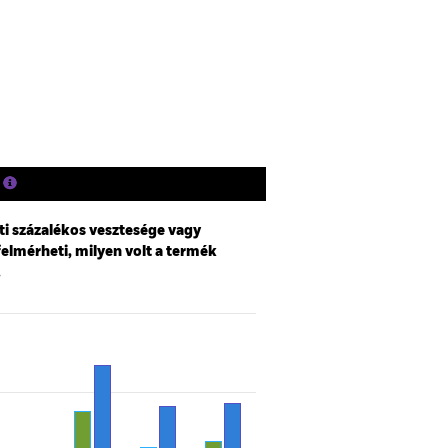
Holdingok
Szakirodalom
ti százalékos vesztesége vagy
felmérheti, milyen volt a termék
.