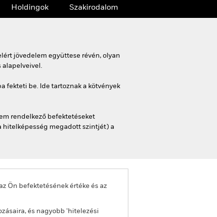
Holdingok
Szakirodalom
lért jövedelem együttese révén, olyan
 alapelveivel.
fekteti be. Ide tartoznak a kötvények
nem rendelkező befektetéseket
a hitelképesség megadott szintjét) a
az Ön befektetésének értéke és az
zásaira, és nagyobb 'hitelezési