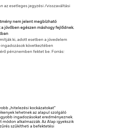
n az esetleges jegyzési /visszaváltási
sítmény nem jelent megbízható
ok a jövőben egészen máshogy fejlődnek.
ltban
mítják ki, adott esetben a jövedelem
m-ingadozások következtében
ltérő pénznemben fektet be.
Forrás:
yobb „hitelezési kockázatokat”
kenyek lehetnek az alapul szolgáló
n nagyobb ingadozásokat eredményeznek.
ett módon alkalmazzák.
Az Alap igyekszik
űrés szűkítheti a befektetési