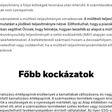
teljesítmény a folyó költségek levonása után értendő. A számításokba
jak nem szerepelnek.
számadatok a múltbeli teljesítményre vonatkoznak.
A múltbeli telje
mutatást a jövőbeli teljesítményre nézve. Előfordulhat, hogy a piac
ban segíthet Önnek, hogy felmérje, hogyan kezelték az alapot a mú
részvényosztály teljesítményét a nettó eszközérték (NAV) alapján szá
rabefektetésével. A befektetésből származó hozam a devizaárfolya
vekedhet vagy csökkenhet, ha a múltbeli teljesítményszámítástól e
ackrock
Főbb kockázatok
amatozású értékpapírok érzékenyek a kamatlábak változásaira, és nag
gzített kamatozású értékpapírok.
A származékos termékek nagyon érzé
hetik a veszteségek és a nyereségek mértékét, így az Alap értékébe
lehet ott, ahol a származékos termékeket széles körben vagy összet
gyeztethető tevékenységekben érintett vállalatokat. Az ilyen ESG-sz