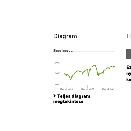
BGF US Dollar High Yield
Fund
Áttekintés
Teljesítmény
Diagram
H
Since Incept.
Since Incept.
Line chart with 145 data points.
The chart has 1 X axis displaying Time. Ran
12 000
The chart has 1 Y axis displaying values. Range
Ez
ny
10 000
ke
8 000
Dec 31 2014
Dec 31 2019
Dec 31 2024
Ch
End of interactive chart.
Ba
Teljes diagram
Th
megtekintése
Th