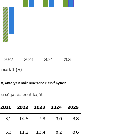
2022
2023
2024
2025
hmark 1 (%)
ett, amelyek már nincsenek érvényben.
 célját és politikáját.
2021
2022
2023
2024
2025
3,1
-14,5
7,6
3,0
3,8
5,3
-11,2
13,4
8,2
8,6