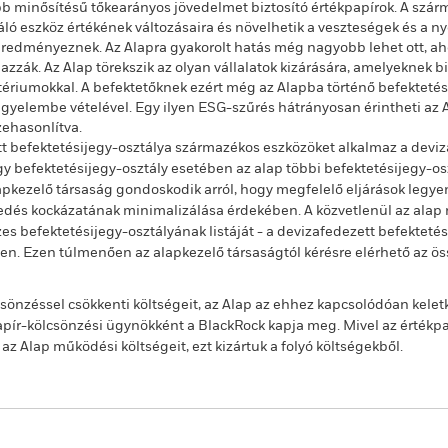
obb minősítésű tőkearányos jövedelmet biztosító értékpapírok. A sz
ló eszköz értékének változásaira és növelhetik a veszteségek és a ny
edményeznek. Az Alapra gyakorolt hatás még nagyobb lehet ott, ah
zzák. Az Alap törekszik az olyan vállalatok kizárására, amelyeknek 
riumokkal. A befektetőknek ezért még az Alapba történő befektetés elő
gyelembe vételével. Egy ilyen ESG-szűrés hátrányosan érintheti az 
zehasonlítva.
t befektetésijegy-osztálya származékos eszközöket alkalmaz a deviz
 befektetésijegy-osztály esetében az alap többi befektetésijegy-os
alapkezelő társaság gondoskodik arról, hogy megfelelő eljárások legy
jedés kockázatának minimalizálása érdekében. A közvetlenül az alap n
s befektetésijegy-osztályának listáját - a devizafedezett befekteté
ben. Ezen túlmenően az alapkezelő társaságtól kérésre elérhető az ö
önzéssel csökkenti költségeit, az Alap az ehhez kapcsolódóan kelet
ír-kölcsönzési ügynökként a BlackRock kapja meg. Mivel az értékp
 Alap működési költségeit, ezt kizártuk a folyó költségekből.
PRIIP KID
Havi portfóliojelentés
Tájéko