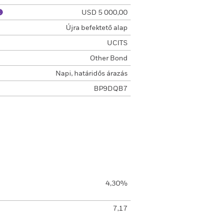
USD 5 000,00
Újra befektető alap
UCITS
Other Bond
Napi, határidős árazás
BP9DQB7
4,30%
7,17