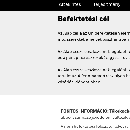
Áttekintés
Teljesítmény
Befektetési cél
Az Alap célja az Ön befektetésén elé
módszerekkel, amelyek összhangban van
Az Alap összes eszközeinek legalább 
és a pénzpiaci eszközök (vagyis a rövi
Az Alap összes eszközeinek legalább 
tartalmaz. A fennmaradó rész olyan be
vásárlás időpontjában.
FONTOS INFORMÁCIÓ: Tőkekocká
abból származó jövedelem változik, 
A nem befektetési fokozatú, tőkeará