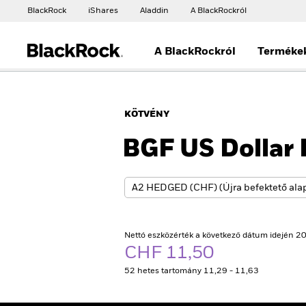
BlackRock
iShares
Aladdin
A BlackRockról
A BlackRockról
Terméke
KÖTVÉNY
BGF US Dollar 
Nettó eszközérték a következő dátum idején 20
CHF 11,50
52 hetes tartomány 11,29 - 11,63