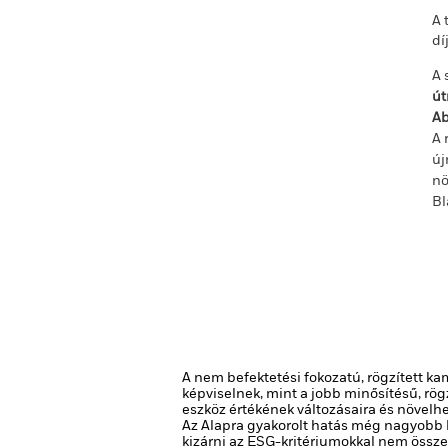
A 
dí
A 
út
Ab
A 
új
nö
Bl
A nem befektetési fokozatú, rögzített k
képviselnek, mint a jobb minősítésű, rö
eszköz értékének változásaira és növel
Az Alapra gyakorolt hatás még nagyobb 
kizárni az ESG-kritériumokkal nem összee