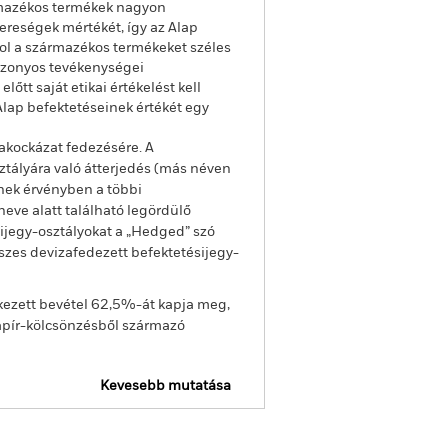
ármazékos termékek nagyon
ereségek mértékét, így az Alap
ol a származékos termékeket széles
bizonyos tevékenységei
tt saját etikai értékelést kell
Alap befektetéseinek értékét egy
akockázat fedezésére. A
ztályára való átterjedés (más néven
enek érvényben a többi
eve alatt található legördülő
sijegy-osztályokat a „Hedged” szó
sszes devizafedezett befektetésijegy-
kezett bevétel 62,5%-át kapja meg,
apír-kölcsönzésből származó
Kevesebb mutatása
ztató
SFDR Web Disclosure