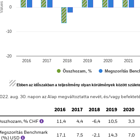
alues
0
-10
-20
2016
2017
2018
2019
2020
2021
Összhozam, %
Megszorítás Benc
d of interactive chart.
Ebben az időszakban a teljesítmény olyan körülmények között szület
022. aug. 30. napon az Alap megváltoztatta nevét, és/vagy befektetési
2016
2017
2018
2019
2020
Összhozam, % CHF
11,4
4,4
-6,4
10,5
3,3
egszorítás Benchmark
17,1
7,5
-2,1
14,3
7,0
1 (%) USD