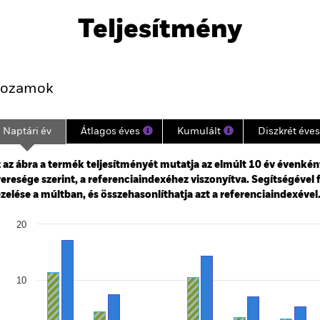
 Bond
Letöltés
Teljesítmény
Kulcsjelentőségű Tények
Portfólió-Menedzserek
ozamok
Naptári év
Átlagos éves
Kumulált
Diszkrét éves
ge: 2014-07-01 00:00:00 to 2026-07-31 00:00:00.
: -20 to 40.
 az ábra a termék teljesítményét mutatja az elmúlt 10 év évenkén
eresége szerint, a referenciaindexéhez viszonyítva. Segítségével 
zelése a múltban, és összehasonlíthatja azt a referenciaindexével
art
20
r chart with 2 data series.
e chart has 1 X axis displaying categories.
e chart has 1 Y axis displaying Values. Range: -20 to 20.
10