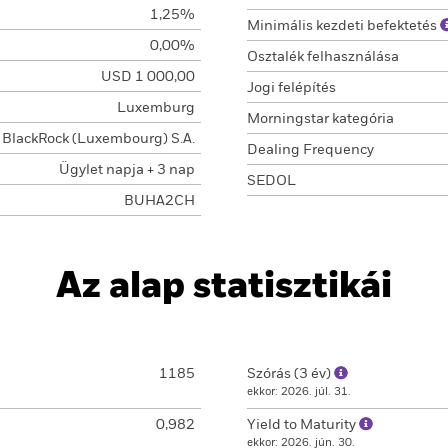
1,25%
Minimális kezdeti befektetés
0,00%
Osztalék felhasználása
USD 1 000,00
Jogi felépítés
Luxemburg
Morningstar kategória
BlackRock (Luxembourg) S.A.
Dealing Frequency
Ügylet napja + 3 nap
SEDOL
BUHA2CH
Az alap statisztikái
1185
Szórás (3 év)
ekkor: 2026. júl. 31.
0,982
Yield to Maturity
ekkor: 2026. jún. 30.