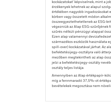
kockázatokat' képviselnek, mint a j
érzékenyek lehetnek az alapul szolgá
értékében nagyobb ingadozásokat er
körben vagy összetett módon alkalma
összeegyeztethetetlenek az ESG-krité
végezniük az Alap ESG-szűrőjének fi
szűrés nélküli pénzügyi alappal öss
Ezen alap valamennyi devizafedezet
származékos eszközök használata egy
spill-over) kockázatával járhat. Az 
befektetésijegy-osztályra való átter
mezőben megtekintheti az alap össze
jelzi a befektetésijegy-osztály nevé
osztály teljes listája.
Amennyiben az Alap értékpapír-kölcs
míg a fennmaradó 37,5%-ot értékpap
bevételekek megosztása nem növeli az