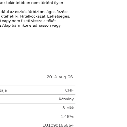
yek tekintetében nem történt ilyen
ldául az eszközök biztonságos őrzése –
 teheti ki.
Hitelkockázat: Lehetséges,
agy nem fizeti vissza a tőkét.
 az Alap bármikor eladhasson vagy
2014. aug. 06.
zája
CHF
Kötvény
8. cikk
1,46%
LU1090155554