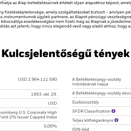
hatja az Alap befektetéseinek értékét olyan alapokhoz képest, amel
y fizetésképtelensége, amely szolgáltatásokat biztosít – amilyen pé
 instrumentumok ügyleti partnere, az Alapot pénzügyi veszteségnek
 kibocsátója esedékességkor nem fizeti meg az Alapnak a jövedelmet v
viditás azt jelenti, hogy nincs elegendő vevő vagy eladó ahhoz, hogy
Kulcsjelentőségű tények
USD 2 964 111 590
A Befektetésijegy-osztály
indulásának napja
A Befektetésijegy-osztály devi
1993. okt. 29.
Eszközosztály
USD
SFDR Classification
loomberg U.S. Corporate High
Yield 2% Issuer Capped Index
Teljes költségarányos
5,00%
ISIN-kód