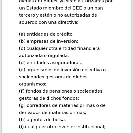
dichas entidades, ya sean autorizadas por
inversores no recuperen la cantidad invertida originalmente.
un Estado miembro del EEE o un país
tercero y estén o no autorizadas de
acuerdo con una directiva:
Todas las clases de acciones con cobertura de divisas de este
fondo utilizan derivados para cubrir el riesgo de divisas. El
(a) entidades de crédito;
uso de derivados para una clase de acciones podría conllevar
(b) empresas de inversión;
un posible riesgo de contagio (también denominado «spill-
(c) cualquier otra entidad financiera
over») a otras clases de acciones del fondo. La sociedad
autorizada o regulada;
gestora del fondo se asegurará de que se dispone de los
procedimientos adecuados para minimizar el riesgo de
(d) entidades aseguradoras;
contagio a otras clases de acciones. En el menú desplegable
(e) organismos de inversión colectiva o
que figura justo debajo del nombre del fondo, podrá ver un
sociedades gestoras de dichos
listado de todas las clases de acciones del fondo: las clases de
organismos;
acciones con cobertura de divisas se identifican mediante la
(f) fondos de pensiones o sociedades
palabra «Hedged» en su nombre. Además, el listado
completo de todas las clases de acciones con cobertura de
gestoras de dichos fondos;
divisas está disponible mediante solicitud a la sociedad
(g) corredores de materias primas o de
gestora del fondo.
derivados de materias primas;
(h) agentes de bolsa;
(i) cualquier otro inversor institucional;
Mostrar menos