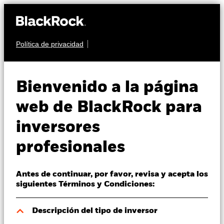
Política de privacidad
Quiénes somos
RENTA VARIABLE
iShares US Large
Productos
Bienvenido a la página
Cap Deep Buffer
USDB
Perspectivas
web de BlackRock para
UCITS ETF
ACTIVA
inversores
Visión de mercado
profesionales
Educación
Valor liquidativo a 04 ago 2026
USD 5,26
Antes de continuar, por favor, revisa y acepta los
Variación del valor liquidativo a 04 ago 2026
Profesionales
siguientes Términos y Condiciones:
USD 0,05 (1,00%)
España
Rentabilidad total medida con valor liquidativo a 04 ago 2026
Descripción del tipo de inversor
Change location
YTD:
2,48%