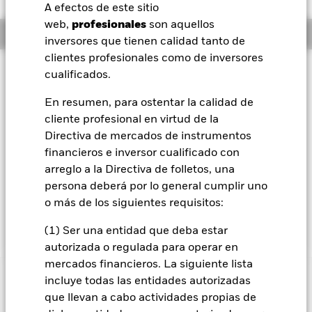
A efectos de este sitio
BlackRock
web,
profesionales
son aquellos
Información general
inversores que tienen calidad tanto de
iShares
clientes profesionales como de inversores
Filosofía de inversión
cualificados.
Aladdin
El Fondo trata de reflejar la rentabilidad de precios de la
En resumen, para ostentar la calidad de
renta variable estadounidense de gran capitalización,
representada por el S&P 500 Index (el «Índice»), hasta un
cliente profesional en virtud de la
Nuestra compañía
límite máximo aproximado de la rentabilidad positiva del
Directiva de mercados de instrumentos
Índice (el «Límite Máximo de Ganancias»), al tiempo que
financieros e inversor cualificado con
trata de proporcionar un nivel de protección frente a la
arreglo a la Directiva de folletos, una
evolución negativa del Índice (el «Colchón Aproximado»)
persona deberá por lo general cumplir uno
cuando las acciones se mantienen desde el principio hasta el
final de un periodo de resultados determinado de 3 meses
o más de los siguientes requisitos:
(el «Periodo de Resultados»).
(1) Ser una entidad que deba estar
autorizada o regulada para operar en
mercados financieros. La siguiente lista
incluye todas las entidades autorizadas
INFORMACIÓN IMPORTANTE: Capital en Riesgo.
El valor
de las inversiones y los ingresos derivados de ellas pueden
que llevan a cabo actividades propias de
subir o bajar, y no están garantizados. Es posible que los