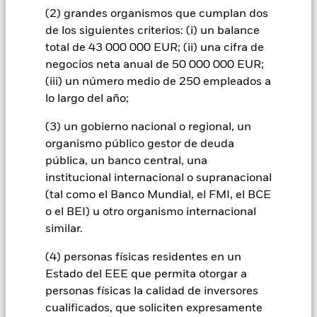
la Moneda base y las divisas en las que se negocia parte o la
(2) grandes organismos que cumplan dos
totalidad de los instrumentos subyacentes. Dependiendo de
de los siguientes criterios: (i) un balance
los tipos de cambio, esto puede tener un impacto positivo o
total de 43 000 000 EUR; (ii) una cifra de
negativo sobre la rentabilidad del Fondo.
negocios neta anual de 50 000 000 EUR;
Todas las clases de acciones con cobertura de divisas de este
(iii) un número medio de 250 empleados a
fondo utilizan derivados para cubrir el riesgo de divisas. El
lo largo del año;
uso de derivados para una clase de acciones podría conllevar
un posible riesgo de contagio (también denominado «spill-
(3) un gobierno nacional o regional, un
over») a otras clases de acciones del fondo. La sociedad
organismo público gestor de deuda
gestora del fondo se asegurará de que se dispone de los
pública, un banco central, una
procedimientos adecuados para minimizar el riesgo de
contagio a otras clases de acciones. En el menú desplegable
institucional internacional o supranacional
que figura justo debajo del nombre del fondo, podrá ver un
(tal como el Banco Mundial, el FMI, el BCE
listado de todas las clases de acciones del fondo: las clases de
o el BEI) u otro organismo internacional
acciones con cobertura de divisas se identifican mediante la
similar.
palabra «Hedged» en su nombre. Además, el listado
completo de todas las clases de acciones con cobertura de
(4) personas físicas residentes en un
divisas está disponible mediante solicitud a la sociedad
Estado del EEE que permita otorgar a
gestora del fondo.
personas físicas la calidad de inversores
cualificados, que soliciten expresamente