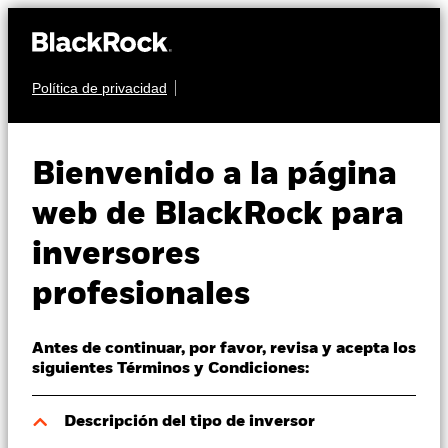
Política de privacidad
Quiénes somos
RENTA FIJA
iShares $ Short
Productos
Bienvenido a la página
Duration Corp
CEB8
Perspectivas
web de BlackRock para
Bond UCITS ETF
inversores
Visión de mercado
profesionales
Educación
Antes de continuar, por favor, revisa y acepta los
Profesionales
siguientes Términos y Condiciones:
Valor liquidativo a 07 ago 2026
España
Descripción del tipo de inversor
EUR 4,87
Change location