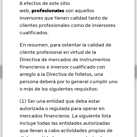
52 Semanas: 4,85 - 5,05
A efectos de este sitio
BlackRock
web,
profesionales
son aquellos
Variación del valor liquidativo a 07 ago 2026
EUR 0,01 (0,11%)
inversores que tienen calidad tanto de
iShares
clientes profesionales como de inversores
Rentabilidad total medida con valor liquidativo a 06 ago 2026
cualificados.
YTD:
0,15%
Aladdin
En resumen, para ostentar la calidad de
Rendimiento a peor a 06 ago 2026
4,72%
cliente profesional en virtud de la
Nuestra compañía
Directiva de mercados de instrumentos
financieros e inversor cualificado con
Información general
arreglo a la Directiva de folletos, una
persona deberá por lo general cumplir uno
Filosofía de inversión
o más de los siguientes requisitos:
El fondo pretende replicar la rentabilidad de un índice
(1) Ser una entidad que deba estar
compuesto por bonos corporativos con grado de inversión
autorizada o regulada para operar en
denominados en dólares estadounidenses.
mercados financieros. La siguiente lista
incluye todas las entidades autorizadas
que llevan a cabo actividades propias de