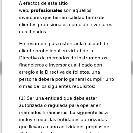
Valor liquidativo a 06 ago 2026
A efectos de este sitio
EUR 9,95
BlackRock
web,
profesionales
son aquellos
52 Semanas: 9,82 - 10,36
inversores que tienen calidad tanto de
iShares
Variación del valor liquidativo a 06 ago 2026
clientes profesionales como de inversores
EUR -0,01 (-0,07%)
cualificados.
Aladdin
En resumen, para ostentar la calidad de
cliente profesional en virtud de la
Nuestra compañía
Directiva de mercados de instrumentos
financieros e inversor cualificado con
Información general
arreglo a la Directiva de folletos, una
persona deberá por lo general cumplir uno
o más de los siguientes requisitos:
INFORMACIÓN IMPORTANTE: Capital en Riesgo.
El valor
de las inversiones y los ingresos derivados de ellas pueden
(1) Ser una entidad que deba estar
subir o bajar, y no están garantizados. Es posible que los
autorizada o regulada para operar en
inversores no recuperen la cantidad invertida originalmente.
mercados financieros. La siguiente lista
El Fondo pretende excluir a las empresas que participen en
determinadas actividades incompatibles con los criterios
incluye todas las entidades autorizadas
ESG. Por consiguiente, los inversores deberán realizar una
que llevan a cabo actividades propias de
evaluación ética personal del filtro ESG del Fondo antes de