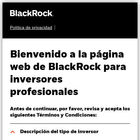
Política de privacidad
Quiénes somos
RENTA FIJA
QMM Actively
Productos
Bienvenido a la página
Managed Global High
Perspectivas
web de BlackRock para
Yield Corporate Bond
inversores
Visión de mercado
Fund
profesionales
Educación
Antes de continuar, por favor, revisa y acepta los
Profesionales
siguientes Términos y Condiciones:
España
Descripción del tipo de inversor
Change location