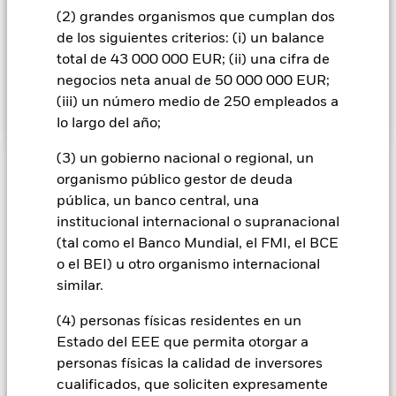
actividades en determinados sectores o que estén expuestos
(2) grandes organismos que cumplan dos
a ellos de cualquier otro modo, tal como se detalla en el
Folleto. El Fondo puede recibir una exposición indirecta (a
de los siguientes criterios: (i) un balance
través, entre otros, de IFD y participaciones en organismo de
total de 43 000 000 EUR; (ii) una cifra de
inversión colectiva) a valores que quizás no cumplan estos
negocios neta anual de 50 000 000 EUR;
criterios ESG.
(iii) un número medio de 250 empleados a
lo largo del año;
(3) un gobierno nacional o regional, un
INFORMACIÓN IMPORTANTE: Capital en Riesgo.
El valor
organismo público gestor de deuda
de las inversiones y los ingresos derivados de ellas pueden
pública, un banco central, una
subir o bajar, y no están garantizados. Es posible que los
institucional internacional o supranacional
inversores no recuperen la cantidad invertida originalmente.
(tal como el Banco Mundial, el FMI, el BCE
Los cambios en los tipos de interés, el riesgo de crédito y/o los
o el BEI) u otro organismo internacional
incumplimientos de los emisores tendrán un impacto
similar.
significativo en el comportamiento de los títulos de renta fija.
Los valores calificados por debajo de la “categoría de
(4) personas físicas residentes en un
Inversión” pueden ser más sensibles a estos riesgos que los
Estado del EEE que permita otorgar a
valores de renta fija con mejor calificación. Las rebajas de la
calificación de solvencia potenciales o reales pueden
personas físicas la calidad de inversores
incrementar el nivel de riesgo. Los derivados pueden ser muy
cualificados, que soliciten expresamente