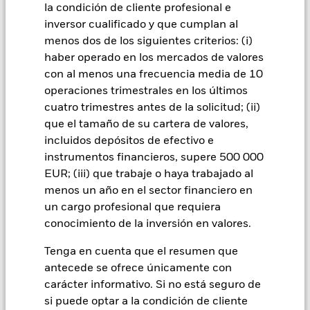
sensibles a las variaciones del valor del activo en que se
la condición de cliente profesional e
basan y pueden aumentar el volumen de las pérdidas y
inversor cualificado y que cumplan al
ganancias, provocando mayores oscilaciones en el valor del
menos dos de los siguientes criterios: (i)
Fondo. El impacto sobre el Fondo puede ser mayor cuando los
derivados se utilizan de forma generalizada o compleja.
haber operado en los mercados de valores
Todas las clases de acciones con cobertura de divisas de este
con al menos una frecuencia media de 10
fondo utilizan derivados para cubrir el riesgo de divisas. El
operaciones trimestrales en los últimos
uso de derivados para una clase de acciones podría conllevar
cuatro trimestres antes de la solicitud; (ii)
un posible riesgo de contagio (también denominado «spill-
que el tamaño de su cartera de valores,
over») a otras clases de acciones del fondo. La sociedad
incluidos depósitos de efectivo e
gestora del fondo se asegurará de que se dispone de los
procedimientos adecuados para minimizar el riesgo de
instrumentos financieros, supere 500 000
contagio a otras clases de acciones. En el menú desplegable
EUR; (iii) que trabaje o haya trabajado al
que figura justo debajo del nombre del fondo, podrá ver un
menos un año en el sector financiero en
listado de todas las clases de acciones del fondo: las clases de
un cargo profesional que requiera
acciones con cobertura de divisas se identifican mediante la
conocimiento de la inversión en valores.
palabra «Hedged» en su nombre. Además, el listado
completo de todas las clases de acciones con cobertura de
Tenga en cuenta que el resumen que
divisas está disponible mediante solicitud a la sociedad
antecede se ofrece únicamente con
gestora del fondo.
carácter informativo. Si no está seguro de
si puede optar a la condición de cliente