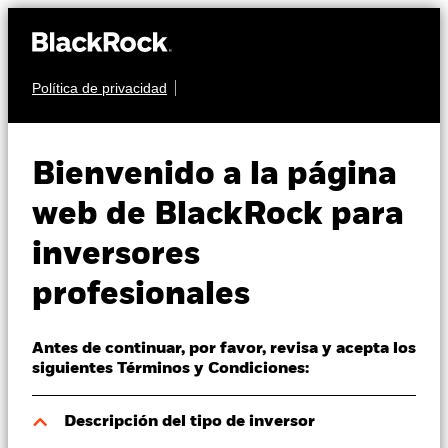
Política de privacidad
Quiénes somos
RENTA FIJA
BlackRock Advantage
Productos
Bienvenido a la página
Global High Yield
Perspectivas
web de BlackRock para
Credit Screened
inversores
Visión de mercado
Fund
profesionales
Educación
Antes de continuar, por favor, revisa y acepta los
Profesionales
siguientes Términos y Condiciones:
España
Descripción del tipo de inversor
Change location