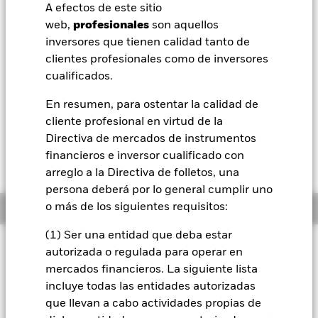
Valor liquidativo a 07 ago 2026
A efectos de este sitio
USD 110,25
BlackRock
web,
profesionales
son aquellos
52 Semanas: 109,35 - 113,51
inversores que tienen calidad tanto de
iShares
Variación del valor liquidativo a 07 ago 2026
clientes profesionales como de inversores
USD 0,12 (0,11%)
cualificados.
Aladdin
Morningstar Rating
En resumen, para ostentar la calidad de
cliente profesional en virtud de la
Nuestra compañía
Directiva de mercados de instrumentos
financieros e inversor cualificado con
arreglo a la Directiva de folletos, una
persona deberá por lo general cumplir uno
o más de los siguientes requisitos:
Información general
(1) Ser una entidad que deba estar
Filosofía de inversión
autorizada o regulada para operar en
El Fondo trata de obtener rentabilidad total de su inversión
mercados financieros. La siguiente lista
mediante una combinación de crecimiento del capital y
incluye todas las entidades autorizadas
rendimientos de los activos del Fondo. El Fondo busca
que llevan a cabo actividades propias de
alcanzar su objetivo invirtiendo al menos un 80 % de sus