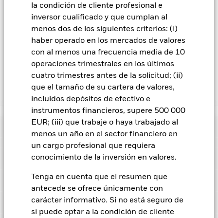
que figura justo debajo del nombre del fondo, podrá ver un
la condición de cliente profesional e
listado de todas las clases de acciones del fondo: las clases de
inversor cualificado y que cumplan al
acciones con cobertura de divisas se identifican mediante la
menos dos de los siguientes criterios: (i)
palabra «Hedged» en su nombre. Además, el listado
haber operado en los mercados de valores
completo de todas las clases de acciones con cobertura de
con al menos una frecuencia media de 10
divisas está disponible mediante solicitud a la sociedad
gestora del fondo.
operaciones trimestrales en los últimos
cuatro trimestres antes de la solicitud; (ii)
que el tamaño de su cartera de valores,
Mostrar menos
incluidos depósitos de efectivo e
iShares Screened Global Corporate Bond Index Fund
instrumentos financieros, supere 500 000
(IE)
EUR; (iii) que trabaje o haya trabajado al
Rentabilidad
menos un año en el sector financiero en
un cargo profesional que requiera
Gráfico de rendimiento
conocimiento de la inversión en valores.
Datos clave
El riesgo de crédito, los cambios en los tipos de interés y/o los
impagos de los emisores tendrán un impacto significativo en
la rentabilidad de los títulos de renta fija. Las rebajas de la
Tenga en cuenta que el resumen que
Ver gráfico completo
Características del Fondo
calificación de solvencia potenciales o reales pueden
Activos Netos
EUR 205.729.128
antecede se ofrece únicamente con
incrementar el nivel de riesgo.
El riesgo de inversión se
a 06 ago 2026
Rentabilidad
concentra en ciertos sectores, países, divisas o empresas. Ello
carácter informativo. Si no está seguro de
Indicador de riesgo
significa que el Fondo es más sensible a cualquier hecho
Número de posiciones
11935
Fecha de lanzamiento de la
si puede optar a la condición de cliente
12 oct 2020
localizado, ya sea económico, de mercado, político,
a 30 jun 2026