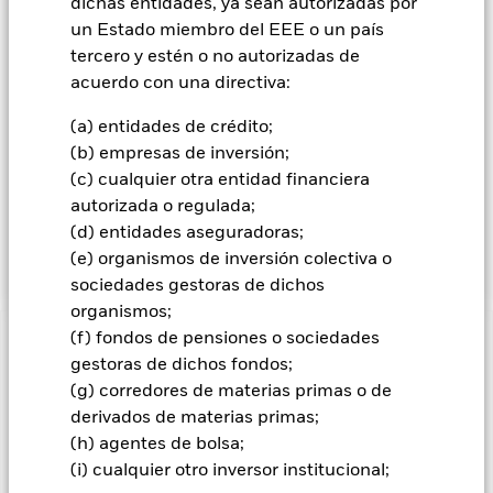
dichas entidades, ya sean autorizadas por
potestad para seleccionar las inversiones del Fondo, y al
hacerlo podrá tomar en consideración el Índice. El Fondo
un Estado miembro del EEE o un país
invierte en los valores de renta fija (RF) (como bonos) que
tercero y estén o no autorizadas de
componen el Índice, aplicando al hacerlo la política
acuerdo con una directiva:
medioambiental, social y de gobierno corporativo («ESG»)
que se describe a continuación. El Índice mide la
(a) entidades de crédito;
rentabilidad de valores de RF con un tipo de interés fijo o
(b) empresas de inversión;
fijo/variable y categoría de inversión, con al menos un año
(c) cualquier otra entidad financiera
hasta su vencimiento final, emitidos por empresas de los
sectores industrial, financiero y de servicios públicos a escala
autorizada o regulada;
mundial. El Índice está ponderado por capitalización bursátil
(d) entidades aseguradoras;
y se reajusta mensualmente.
(e) organismos de inversión colectiva o
sociedades gestoras de dichos
organismos;
(f) fondos de pensiones o sociedades
INFORMACIÓN IMPORTANTE: Capital en Riesgo.
El valor
gestoras de dichos fondos;
de las inversiones y los ingresos derivados de ellas pueden
(g) corredores de materias primas o de
subir o bajar, y no están garantizados. Es posible que los
derivados de materias primas;
inversores no recuperen la cantidad invertida originalmente.
(h) agentes de bolsa;
El riesgo de crédito, los cambios en los tipos de interés y/o los
(i) cualquier otro inversor institucional;
incumplimientos de los emisores tendrán un impacto