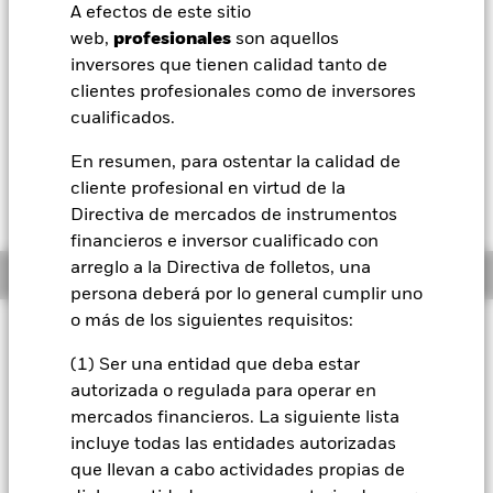
52 Semanas: 9,44 - 9,72
A efectos de este sitio
BlackRock
web,
profesionales
son aquellos
Variación del valor liquidativo a 06 ago 2026
EUR -0,02 (-0,25%)
inversores que tienen calidad tanto de
iShares
clientes profesionales como de inversores
Morningstar Rating
cualificados.
Aladdin
En resumen, para ostentar la calidad de
cliente profesional en virtud de la
Nuestra compañía
Directiva de mercados de instrumentos
financieros e inversor cualificado con
arreglo a la Directiva de folletos, una
Información general
persona deberá por lo general cumplir uno
o más de los siguientes requisitos:
Filosofía de inversión
(1) Ser una entidad que deba estar
El Fondo tiene por objetivo obtener una rentabilidad de su
inversión (a través de una revalorización del valor de los
autorizada o regulada para operar en
activos del Fondo o de los ingresos obtenidos de dichos
mercados financieros. La siguiente lista
activos) que refleje la rentabilidad del Bloomberg Barclays
incluye todas las entidades autorizadas
Global Aggregate Corporate Index (el Índice). El Fondo se
que llevan a cabo actividades propias de
gestiona de forma pasiva y el gestor de inversiones (GI) tiene