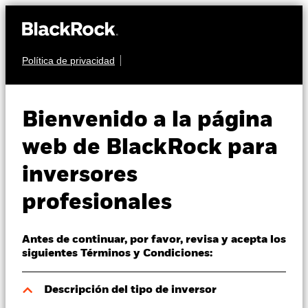
Política de privacidad
Quiénes somos
RENTA FIJA
iShares Screened
Productos
Bienvenido a la página
Global Corporate Bond
Perspectivas
web de BlackRock para
Index Fund (IE)
inversores
Visión de mercado
profesionales
Educación
Antes de continuar, por favor, revisa y acepta los
Profesionales
siguientes Términos y Condiciones:
Valor liquidativo a 06 ago 2026
España
Descripción del tipo de inversor
EUR 9,54
Change location