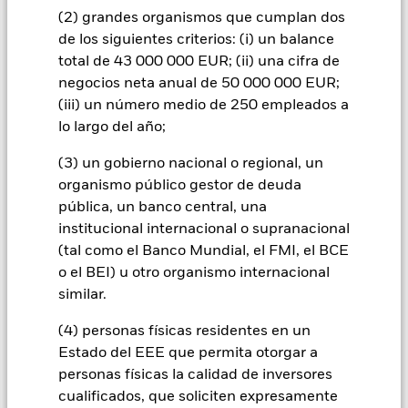
significativo en el comportamiento de los títulos de renta fija.
(2) grandes organismos que cumplan dos
Las rebajas de la calificación de solvencia potenciales o reales
de los siguientes criterios: (i) un balance
pueden incrementar el nivel de riesgo. El riesgo de inversión
se concentra en ciertos mercados, países, divisas o empresas.
total de 43 000 000 EUR; (ii) una cifra de
Ello significa que el Fondo es más sensible a cualquier hecho
negocios neta anual de 50 000 000 EUR;
localizado, ya sea económico, de mercado, político o
(iii) un número medio de 250 empleados a
regulador. El Fondo pretende excluir a las empresas que
lo largo del año;
participen en determinadas actividades incompatibles con
los criterios ESG. Por consiguiente, los inversores deberán
(3) un gobierno nacional o regional, un
realizar una evaluación ética personal del filtro ESG del Fondo
organismo público gestor de deuda
antes de invertir en este. Dicho filtro ESG podría perjudicar al
valor de El Fondo se sitúa en la categoría 3, debido a la
pública, un banco central, una
naturaleza de sus inversiones, las inversiones del Fondo si se
institucional internacional o supranacional
compara con un fondo sin dicho filtro.
(tal como el Banco Mundial, el FMI, el BCE
Todas las clases de acciones con cobertura de divisas de este
o el BEI) u otro organismo internacional
fondo utilizan derivados para cubrir el riesgo de divisas. El
similar.
uso de derivados para una clase de acciones podría conllevar
un posible riesgo de contagio (también denominado «spill-
(4) personas físicas residentes en un
over») a otras clases de acciones del fondo. La sociedad
Estado del EEE que permita otorgar a
gestora del fondo se asegurará de que se dispone de los
procedimientos adecuados para minimizar el riesgo de
personas físicas la calidad de inversores
contagio a otras clases de acciones. En el menú desplegable
cualificados, que soliciten expresamente