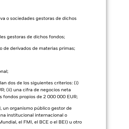
mentar o disminuir como resultado de
a divisa distinta de la utilizada para el
iva o sociedades gestoras de dichos
des gestoras de dichos fondos;
o de derivados de materias primas;
ignificativo en la rentabilidad de los
os que los valores de renta fija con mejor
onal;
iesgo.
Los mercados emergentes suelen
ores se encuentra un mayor «riesgo de
 dos de los siguientes criterios: (i)
ores o pagos debidos al Fondo, y también
cia, las fluctuaciones en los tipos de
; (ii) una cifra de negocios neta
 del activo en que se basan y pueden
os fondos propios de 2 000 000 EUR;
Fondo. El impacto sobre el Fondo puede
 a las empresas que participen en
rso de inversión y afectar negativamente
l, un organismo público gestor de
na institucional internacional o
 o como contraparte de contratos
de crédito: El emisor de un valor
ndial, el FMI, el BCE o el BEI) u otro
 de capital.
Riesgo de liquidez: Una