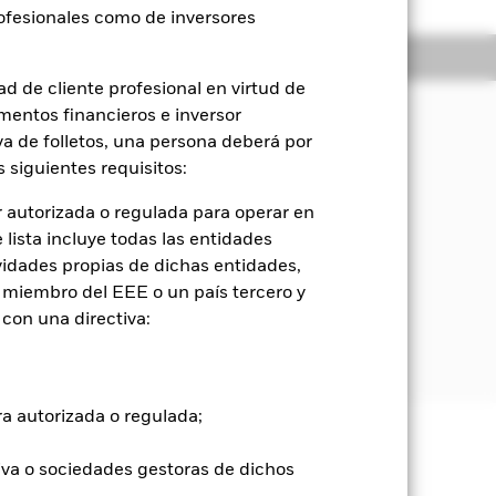
rofesionales como de inversores
Holdings
Literatura
d de cliente profesional en virtud de
mentos financieros e inversor
iva de folletos, una persona deberá por
orización del capital y rendimientos
 siguientes requisitos:
 autorizada o regulada para operar en
e instrumentos del mercado monetario
lista incluye todas las entidades
vidades propias de dichas entidades,
 miembro del EEE o un país tercero y
len una parte predominante de su
con una directiva:
de solvencia relativamente baja o que
ra autorizada o regulada;
e ellas pueden subir o bajar, y no
iva o sociedades gestoras de dichos