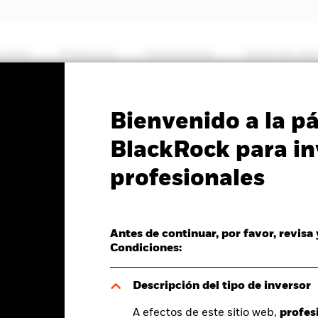
somos
Productos
Perspectivas
Visión de me
PRIIP KID
Ficha informativa
Prospectus
Bienvenido a la p
Markets Corporate Bond
BlackRock para in
profesionales
d
Antes de continuar, por favor, revisa
Condiciones:
del valor liquidativo a 05 ago 2026
Morningstar Rating
D 0,02 (0,14%)
Descripción del tipo de inversor
A efectos de este sitio web,
profes