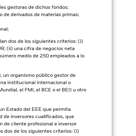
go de divisas. El uso de derivados
des gestoras de dichos fondos;
er») a otras clases de acciones del
o de derivados de materias primas;
ara minimizar el riesgo de contagio
er un listado de todas las clases de
onal;
 «Hedged» en su nombre. Además, el
itud a la sociedad gestora del fondo.
 dos de los siguientes criterios: (i)
cibirá el 62,5% de los ingresos
; (ii) una cifra de negocios neta
o de valores. Debido a que el
n número medio de 250 empleados a lo
 esto ha quedado excluido de los
l, un organismo público gestor de
Mostrar menos
na institucional internacional o
ndial, el FMI, el BCE o el BEI) u otro
Prospectus
n un Estado del EEE que permita
ad de inversores cualificados, que
Holdings
Literatura
 de cliente profesional e inversor
dos de los siguientes criterios: (i)