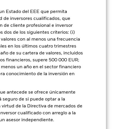
ondo venda o compre las inversiones con
n un Estado del EEE que permita
ad de inversores cualificados, que
 de cliente profesional e inversor
dos de los siguientes criterios: (i)
 valores con al menos una frecuencia
es en los últimos cuatro trimestres
amaño de su cartera de valores, incluidos
rie
09 jul 2018
tos financieros, supere 500 000 EUR;
USD
al menos un año en el sector financiero
Renta fija
ra conocimiento de la inversión en
Artículo 8 - ESG Caracteristicas
0,06%
que antecede se ofrece únicamente
LU1817796169
á seguro de si puede optar a la
n virtud de la Directiva de mercados de
USD 10.000.000,00
inversor cualificado con arreglo a la
Acumulación
n un asesor independiente.
UCITS