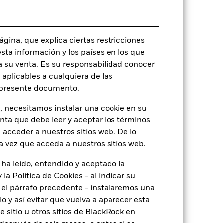
Global Emerging Markets
Corporate Bond
Monetario diaria
gina, que explica ciertas restricciones
BG0X0V1
esta información y los países en los que
a su venta. Es su responsabilidad conocer
 aplicables a cualquiera de las
l presente documento.
o
, necesitamos instalar una cookie en su
enta que debe leer y aceptar los términos
 acceder a nuestros sitios web. De lo
a vez que acceda a nuestros sitios web.
4,60%
 ha leído, entendido y aceptado la
la Política de Cookies - al indicar su
6,40
el párrafo precedente - instalaremos una
 y así evitar que vuelva a aparecer esta
6,24
 sitio u otros sitios de BlackRock en