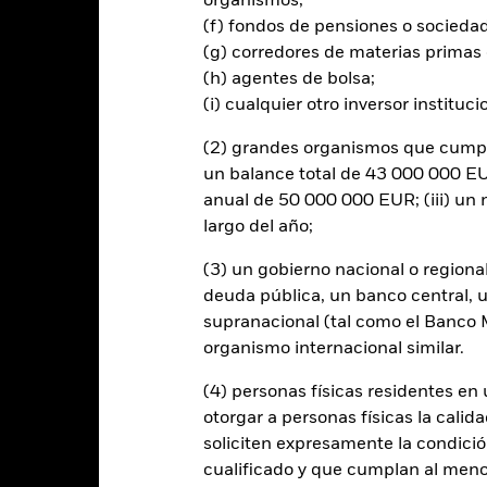
organismos;
rtura de divisas de este fondo utilizan derivados para cubrir el ries
(f) fondos de pensiones o socieda
onllevar un posible riesgo de contagio (también denominado «spill-ov
(g) corredores de materias primas 
o se asegurará de que se dispone de los procedimientos adecuados p
(h) agentes de bolsa;
nú desplegable que figura justo debajo del nombre del fondo, podrá v
(i) cualquier otro inversor instituci
cciones con cobertura de divisas se identifican mediante la palabra
 de acciones con cobertura de divisas está disponible mediante solic
(2) grandes organismos que cumplan
en préstamos de valores para reducir los gastos, el propio Fondo per
un balance total de 43 000 000 EUR
% restante se recibirá por BlackRock en calidad de agente de préstam
anual de 50 000 000 EUR; (iii) u
os de valores no incrementa los costes de funcionamiento del Fondo,
largo del año;
(3) un gobierno nacional o regiona
deuda pública, un banco central, u
supranacional (tal como el Banco Mu
PRIIP KID
Ficha informativa
organismo internacional similar.
rate Bond
SFDR Web Disclosure
Download
Rentabilidad
(4) personas físicas residentes e
otorgar a personas físicas la calid
entabilidad
Datos clave
Gestores del fondo
soliciten expresamente la condición
cualificado y que cumplan al menos 