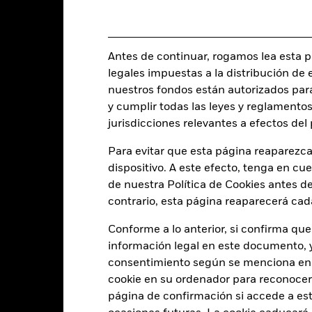
USD 1.000,00
Categoría Morningstar
Luxemburgo
Frecuencia de negociación
BlackRock (Luxembourg) S.A.
Antes de continuar, rogamos lea esta pá
SEDOL
Fecha de la operación + 3 días
legales impuestas a la distribución de 
BGECBX2
nuestros fondos están autorizados par
y cumplir todas las leyes y reglamentos
jurisdicciones relevantes a efectos de
Características del Fond
Para evitar que esta página reaparezca
dispositivo. A este efecto, tenga en cu
de nuestra Política de Cookies antes de
contrario, esta página reaparecerá cad
98
Desviación típica (3 años)
a 31 jul 2026
Conforme a lo anterior, si confirma que
información legal en este documento, y 
1,196
Rendimiento al Vencimiento
a 30 jun 2026
consentimiento según se menciona en 
cookie en su ordenador para reconocerlo
4,49
Rendimiento a peor
a 30 jun 2026
página de confirmación si accede a este