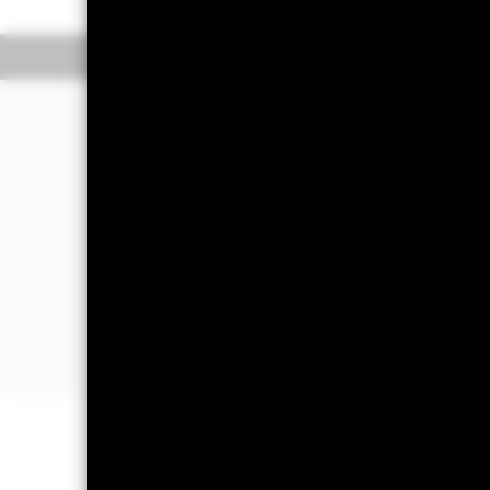
Información general
R
Filosofía de inversió
El Fondo tiene por objetivo maximizar
de los activos del Fondo.
El Fondo invierte al menos el 70 % de
(es decir, títulos de deuda con vencimi
Al menos el 70 % de los valores de re
actividad económica en países con me
carezcan de calificación.
INFORMACIÓN IMPORTANTE: Capit
están garantizados. Es posible que l