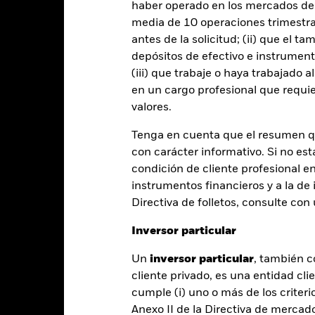
entabilidad
haber operado en los mercados de
media de 10 operaciones trimestral
antes de la solicitud; (ii) que el t
Año natural
Anualizada
Acumulada
Anual
depósitos de efectivo e instrumen
(iii) que trabaje o haya trabajado 
te gráfico muestra la rentabilidad del producto como el porcenta
s 7 últimos años frente a su índice de referencia. Puede ayudarle 
en un cargo profesional que requie
oducto en el pasado y compararlo con su índice de referencia.
valores.
art
20
Tenga en cuenta que el resumen 
r chart with 2 data series.
e chart has 1 X axis displaying categories.
con carácter informativo. Si no est
e chart has 1 Y axis displaying Values. Range: -15 to 20.
15
condición de cliente profesional e
instrumentos financieros y a la de 
10
Directiva de folletos, consulte co
5
Inversor particular
alues
0
Un
inversor particular
, también c
cliente privado, es una entidad cli
-5
cumple (i) uno o más de los criterio
Anexo II de la Directiva de mercad