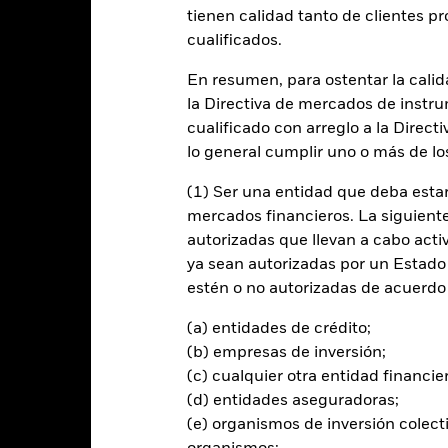
tienen calidad tanto de clientes p
cualificados.
entabilidad
Datos clave
Gestores del fondo
En resumen, para ostentar la calida
n
la Directiva de mercados de instru
cualificado con arreglo a la Direct
 la rentabilidad de su inversión a través de una combinación de reval
lo general cumplir uno o más de los
(1) Ser una entidad que deba estar
 sus activos totales en valores de renta fija. Estos incluyen bonos 
mercados financieros. La siguiente 
entos a corto plazo).
autorizadas que llevan a cabo acti
ya sean autorizadas por un Estado
nta fija estarán emitidos por empresas domiciliadas o que desarrol
estén o no autorizadas de acuerdo 
rcados emergentes, incluidos aquellos que tengan una calificación 
(a) entidades de crédito;
(b) empresas de inversión;
(c) cualquier otra entidad financie
(d) entidades aseguradoras;
al en Riesgo.
El valor de las inversiones y los ingresos derivados d
(e) organismos de inversión colect
os inversores no recuperen la cantidad invertida originalmente.