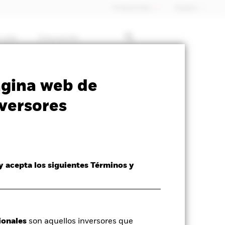
Profesionales
España
rcado
Educación
SFDR Web Disclosure
Download
ágina web de
versores
 y acepta los siguientes Términos y
ionales
son aquellos inversores que