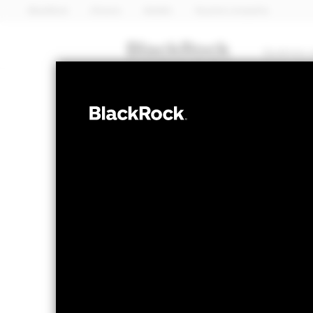
BlackRock
iShares
Aladdin
Nuestra compañía
Quiénes 
RENTA FIJA
BGF Emerging 
Advanced Fun
Valor liquidativo a 05 ago 2026
Variación 
USD 14,39
US
52 Semanas: 13,66 - 14,41