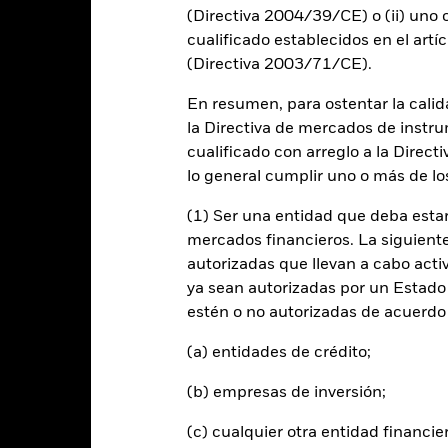
-10
(Directiva 2004/39/CE) o (ii) uno o
cualificado establecidos en el artíc
-15
(Directiva 2003/71/CE).
2016
2017
2018
2019
2020
2021
Índice de referencia 
Rentabilidad total (%)
En resumen, para ostentar la calida
la Directiva de mercados de instru
d of interactive chart.
cualificado con arreglo a la Direct
2016
2017
2018
2019
2020
lo general cumplir uno o más de los
entabilidad total (%)
15,0
8,7
(1) Ser una entidad que deba estar
USD
mercados financieros. La siguiente 
ndice de referencia con
autorizadas que llevan a cabo acti
imitaciones 1 (%) USD
12,8
7,1
ya sean autorizadas por un Estado
estén o no autorizadas de acuerdo 
 rentabilidad se indica tras deducir los gastos corrientes. Las even
edan excluidas del cálculo.
(a) entidades de crédito;
s cifras mostradas hacen referencia a rentabilidades pasadas.
La re
(b) empresas de inversión;
able de la rentabilidad futura. Los mercados podrían evolucionar de 
ede ayudarle a evaluar cómo se ha gestionado el fondo en el pasad
(c) cualquier otra entidad financie
 rentabilidad se muestra tomando como base el Valor Liquidativo (VL