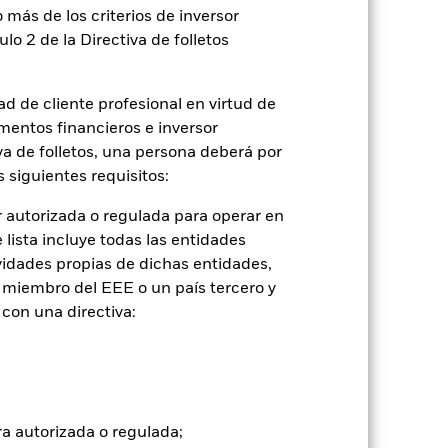
 más de los criterios de inversor
ulo 2 de la Directiva de folletos
2022
2023
2024
2025
con limitaciones 1 (%)
d de cliente profesional en virtud de
mentos financieros e inversor
iva de folletos, una persona deberá por
2021
2022
2023
2024
2025
 siguientes requisitos:
-0,5
-11,7
7,8
8,7
9,9
 autorizada o regulada para operar en
lista incluye todas las entidades
vidades propias de dichas entidades,
0,8
-10,6
9,2
7,8
8,8
 miembro del EEE o un país tercero y
con una directiva:
tuales comisiones de entrada/salida
ntabilidad pasada no es un indicador
formas muy diferentes en el futuro.
o
ra autorizada o regulada;
), con reinversión de los ingresos