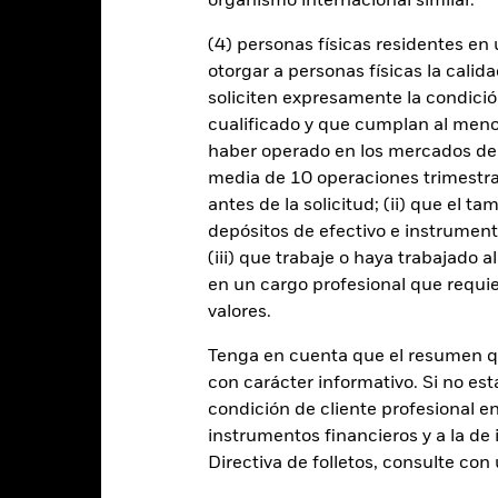
organismo internacional similar.
de compradores y vendedores es insuficiente para permitir que el F
(4) personas físicas residentes e
otorgar a personas físicas la calid
Datos clave
soliciten expresamente la condición
cualificado y que cumplan al menos 
haber operado en los mercados de
media de 10 operaciones trimestral
USD 28.921.077
antes de la solicitud; (ii) que el t
Fecha de lanzamiento de la se
depósitos de efectivo e instrumen
Share Class Currency
(iii) que trabaje o haya trabajado 
09 jul 2018
Clase de activo
en un cargo profesional que requie
USD
Clasificación SFDR
valores.
JPM Screened Tilted &
Ongoing Charge Fee
Reweighted CEMBI Brd
Tenga en cuenta que el resumen 
versified Index(JSTAR CEMBI)
ISIN
con carácter informativo. Si no est
-
condición de cliente profesional e
Inversión inicial mínima
0,00%
instrumentos financieros y a la de 
Uso de los ingresos
Directiva de folletos, consulte co
0,00%
Estructura legal