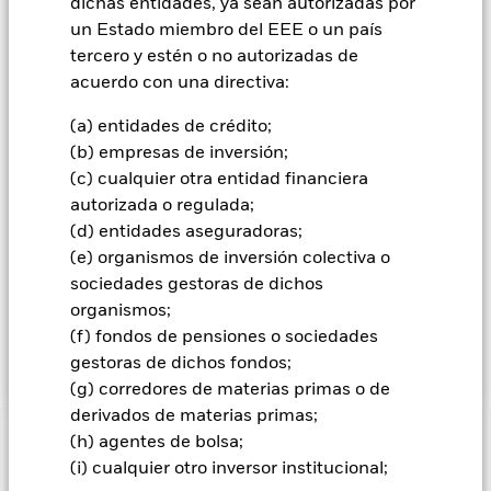
dichas entidades, ya sean autorizadas por
determinar si una inversión es o no adecuada para el Fondo
un Estado miembro del EEE o un país
(no obstante, las características ESG no serán el único criterio
tercero y estén o no autorizadas de
utilizado). La GI hará esto intentando limitar y/o excluir las
inversiones directas en empresas que, en opinión de la GI,
acuerdo con una directiva:
tengan unos niveles determinados de exposición a ciertos
sectores, o vínculos con ellos, según se resume en el Folleto
(a) entidades de crédito;
del Fondo y se establece con detalle en la página de
(b) empresas de inversión;
producto correspondiente al Fondo en el sitio
(c) cualquier otra entidad financiera
www.blackrock.com. La GI también tiene como objetivo excluir
autorizada o regulada;
a las empresas que han incumplido los principios del Pacto
(d) entidades aseguradoras;
Mundial de las Naciones Unidas (que cubre los derechos
humanos, las normas laborales, el medioambiente y la lucha
(e) organismos de inversión colectiva o
contra la corrupción). El Fondo puede mantener una
sociedades gestoras de dichos
exposición indirecta (a través, entre otros, de IFD y otros
organismos;
fondos) a emisores con unas exposiciones inconsistentes con
(f) fondos de pensiones o sociedades
el análisis ESG de la GI.
gestoras de dichos fondos;
(g) corredores de materias primas o de
derivados de materias primas;
(h) agentes de bolsa;
INFORMACIÓN IMPORTANTE: Capital en Riesgo.
El valor
(i) cualquier otro inversor institucional;
de las inversiones y los ingresos derivados de ellas pueden