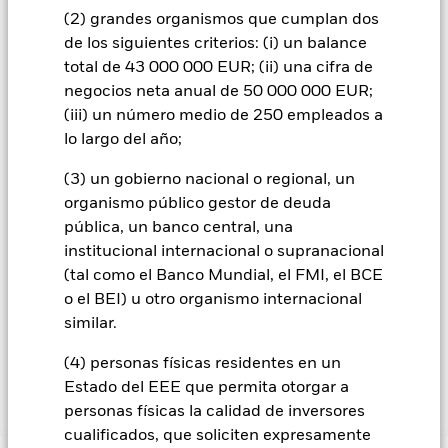
subir o bajar, y no están garantizados. Es posible que los
(2) grandes organismos que cumplan dos
inversores no recuperen la cantidad invertida originalmente.
de los siguientes criterios: (i) un balance
Todas las clases de acciones con cobertura de divisas de este
total de 43 000 000 EUR; (ii) una cifra de
fondo utilizan derivados para cubrir el riesgo de divisas. El
negocios neta anual de 50 000 000 EUR;
uso de derivados para una clase de acciones podría conllevar
(iii) un número medio de 250 empleados a
un posible riesgo de contagio (también denominado «spill-
over») a otras clases de acciones del fondo. La sociedad
lo largo del año;
gestora del fondo se asegurará de que se dispone de los
(3) un gobierno nacional o regional, un
procedimientos adecuados para minimizar el riesgo de
contagio a otras clases de acciones. En el menú desplegable
organismo público gestor de deuda
que figura justo debajo del nombre del fondo, podrá ver un
pública, un banco central, una
listado de todas las clases de acciones del fondo: las clases de
institucional internacional o supranacional
acciones con cobertura de divisas se identifican mediante la
(tal como el Banco Mundial, el FMI, el BCE
palabra «Hedged» en su nombre. Además, el listado
o el BEI) u otro organismo internacional
completo de todas las clases de acciones con cobertura de
similar.
divisas está disponible mediante solicitud a la sociedad
gestora del fondo.
(4) personas físicas residentes en un
Estado del EEE que permita otorgar a
personas físicas la calidad de inversores
Mostrar menos
cualificados, que soliciten expresamente
BlackRock Advantage Asia ex Japan Equity Fund