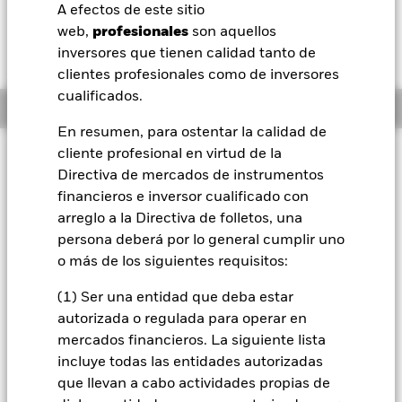
52 Semanas: 142,43 - 214,85
A efectos de este sitio
BlackRock
web,
profesionales
son aquellos
Variación del valor liquidativo a 10 ago 2026
EUR 1,17 (0,60%)
inversores que tienen calidad tanto de
iShares
clientes profesionales como de inversores
cualificados.
Información general
Aladdin
En resumen, para ostentar la calidad de
cliente profesional en virtud de la
Filosofía de inversión
Nuestra compañía
Directiva de mercados de instrumentos
Este Fondo tiene por objetivo alcanzar una revalorización del
financieros e inversor cualificado con
capital a largo plazo en su inversión. El Fondo trata de
obtener al menos el 70 % de la exposición de su inversión en
arreglo a la Directiva de folletos, una
valores de renta variable (como por ejemplo, acciones) de
persona deberá por lo general cumplir uno
empresas domiciliadas, cotizadas o cuya actividad principal
o más de los siguientes requisitos:
se desarrolle en Asia (excepto Japón). Esto se logra
invirtiendo en valores de renta variable, en otros valores
(1) Ser una entidad que deba estar
relacionados con acciones y, cuando resulte oportuno, en
autorizada o regulada para operar en
valores de renta fija (RF) (como bonos), instrumentos del
mercados financieros. La siguiente lista
mercado monetario (IMM) (es decir, títulos de deuda con
vencimientos a corto plazo), depósitos y efectivo. La GI tendrá
incluye todas las entidades autorizadas
en cuenta una serie de características medioambientales,
que llevan a cabo actividades propias de
sociales y de gobierno corporativo (ESG) a la hora de