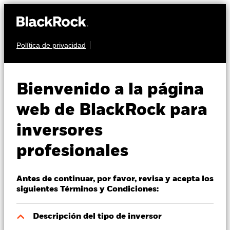
Política de privacidad
Quiénes somos
RENTA VARIABLE
BlackRock Advantage
Productos
Bienvenido a la página
Asia ex Japan Equity
Perspectivas
web de BlackRock para
Fund
inversores
Visión de mercado
profesionales
Educación
Antes de continuar, por favor, revisa y acepta los
Profesionales
siguientes Términos y Condiciones:
Valor liquidativo a 10 ago 2026
España
Descripción del tipo de inversor
EUR 196,71
Change location