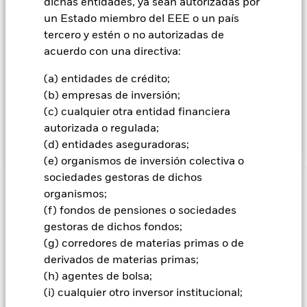
dichas entidades, ya sean autorizadas por
su actividad principal o que coticen principalmente en el
Reino Unido. Esto se logra invirtiendo al menos el 70% de
un Estado miembro del EEE o un país
sus activos en valores de renta variable, otros valores
tercero y estén o no autorizadas de
relacionados con acciones y, cuando resulte oportuno, valores
acuerdo con una directiva:
de renta fija (RF) (como bonos), instrumentos del mercado
monetario (IMM) (es decir, títulos de deuda con vencimientos
(a) entidades de crédito;
a corto plazo), depósitos y efectivo. Los valores relacionados
(b) empresas de inversión;
con acciones abarcan los instrumentos financieros derivados
(c) cualquier otra entidad financiera
(IFD) (es decir, inversiones cuyos precios se basan en uno o
más activos subyacentes).
autorizada o regulada;
(d) entidades aseguradoras;
(e) organismos de inversión colectiva o
sociedades gestoras de dichos
INFORMACIÓN IMPORTANTE: Capital en Riesgo.
El valor
organismos;
de las inversiones y los ingresos derivados de ellas pueden
(f) fondos de pensiones o sociedades
subir o bajar, y no están garantizados. Es posible que los
gestoras de dichos fondos;
inversores no recuperen la cantidad invertida originalmente.
(g) corredores de materias primas o de
Todas las clases de acciones con cobertura de divisas de este
derivados de materias primas;
fondo utilizan derivados para cubrir el riesgo de divisas. El
(h) agentes de bolsa;
uso de derivados para una clase de acciones podría conllevar
(i) cualquier otro inversor institucional;
un posible riesgo de contagio (también denominado «spill-