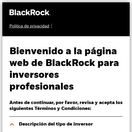
Política de privacidad
Quiénes somos
RENTA VARIABLE
BSF UK Equity
Productos
Bienvenido a la página
Absolute Return
Perspectivas
web de BlackRock para
Fund
inversores
Visión de mercado
profesionales
Educación
Antes de continuar, por favor, revisa y acepta los
Profesionales
siguientes Términos y Condiciones:
Valor liquidativo a 06 ago 2026
España
Descripción del tipo de inversor
EUR 115,27
Change location