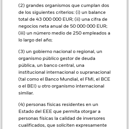
over») a otras clases de acciones del fondo. La sociedad
(2) grandes organismos que cumplan dos
gestora del fondo se asegurará de que se dispone de los
de los siguientes criterios: (i) un balance
procedimientos adecuados para minimizar el riesgo de
total de 43 000 000 EUR; (ii) una cifra de
contagio a otras clases de acciones. En el menú desplegable
negocios neta anual de 50 000 000 EUR;
que figura justo debajo del nombre del fondo, podrá ver un
listado de todas las clases de acciones del fondo: las clases de
(iii) un número medio de 250 empleados a
acciones con cobertura de divisas se identifican mediante la
lo largo del año;
palabra «Hedged» en su nombre. Además, el listado
completo de todas las clases de acciones con cobertura de
(3) un gobierno nacional o regional, un
divisas está disponible mediante solicitud a la sociedad
organismo público gestor de deuda
gestora del fondo.
pública, un banco central, una
En la medida en que el Fondo opere en préstamos de valores
institucional internacional o supranacional
para reducir los gastos, el propio Fondo percibirá el 62,5% de
(tal como el Banco Mundial, el FMI, el BCE
los ingresos asociadas que se generen, y el 37,5% restante se
o el BEI) u otro organismo internacional
recibirá por BlackRock en calidad de agente de préstamo de
similar.
valores. Debido a que el reparto de los ingresos por préstamos
de valores no incrementa los costes de funcionamiento del
(4) personas físicas residentes en un
Fondo, esto ha quedado excluido de los gastos corrientes.
Estado del EEE que permita otorgar a
personas físicas la calidad de inversores
cualificados, que soliciten expresamente
Mostrar menos