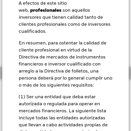
52 Semanas: 114,44 - 124,55
A efectos de este sitio
BlackRock
web,
profesionales
son aquellos
Variación del valor liquidativo a 06 ago 2026
EUR 0,05 (0,04%)
inversores que tienen calidad tanto de
iShares
clientes profesionales como de inversores
Morningstar Rating
cualificados.
Aladdin
En resumen, para ostentar la calidad de
cliente profesional en virtud de la
Nuestra compañía
Directiva de mercados de instrumentos
financieros e inversor cualificado con
arreglo a la Directiva de folletos, una
Información general
persona deberá por lo general cumplir uno
o más de los siguientes requisitos:
Filosofía de inversión
(1) Ser una entidad que deba estar
Il Fondo punta a conseguire rendimenti assoluti positivi
dall’investimento attraverso una combinazione di crescita del
autorizada o regulada para operar en
capitale e reddito, indipendentemente dalle condizioni di
mercados financieros. La siguiente lista
mercato. El Fondo trata de obtener al menos el 70% de la
incluye todas las entidades autorizadas
exposición de su inversión en valores de renta variable (como
que llevan a cabo actividades propias de
acciones) de empresas que estén domiciliadas o que realicen