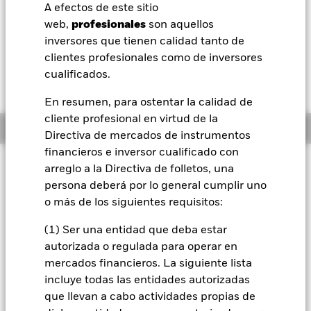
52 Semanas: 103,98 - 114,40
A efectos de este sitio
BlackRock
web,
profesionales
son aquellos
Variación del valor liquidativo a 07 ago 2026
CHF -0,08 (-0,08%)
inversores que tienen calidad tanto de
iShares
clientes profesionales como de inversores
cualificados.
Aladdin
En resumen, para ostentar la calidad de
cliente profesional en virtud de la
Nuestra compañía
Información general
Directiva de mercados de instrumentos
financieros e inversor cualificado con
Filosofía de inversión
arreglo a la Directiva de folletos, una
Il Fondo punta a conseguire rendimenti assoluti positivi
persona deberá por lo general cumplir uno
dall’investimento attraverso una combinazione di crescita del
o más de los siguientes requisitos:
capitale e reddito, indipendentemente dalle condizioni di
mercato. El Fondo trata de obtener al menos el 70% de la
(1) Ser una entidad que deba estar
exposición de su inversión en valores de renta variable (como
autorizada o regulada para operar en
acciones) de empresas que estén domiciliadas o que realicen
mercados financieros. La siguiente lista
su actividad principal o que coticen principalmente en el
incluye todas las entidades autorizadas
Reino Unido. Esto se logra invirtiendo al menos el 70% de
sus activos en valores de renta variable, otros valores
que llevan a cabo actividades propias de
relacionados con acciones y, cuando resulte oportuno, valores