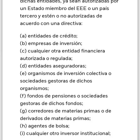
dichas entidades, ya sean autorizadas por
de renta fija (RF) (como bonos), instrumentos del mercado
un Estado miembro del EEE o un país
monetario (IMM) (es decir, títulos de deuda con vencimientos
tercero y estén o no autorizadas de
a corto plazo), depósitos y efectivo. Los valores relacionados
acuerdo con una directiva:
con acciones abarcan los instrumentos financieros derivados
(IFD) (es decir, inversiones cuyos precios se basan en uno o
(a) entidades de crédito;
más activos subyacentes).
(b) empresas de inversión;
(c) cualquier otra entidad financiera
autorizada o regulada;
(d) entidades aseguradoras;
INFORMACIÓN IMPORTANTE: Capital en Riesgo.
El valor
de las inversiones y los ingresos derivados de ellas pueden
(e) organismos de inversión colectiva o
subir o bajar, y no están garantizados. Es posible que los
sociedades gestoras de dichos
inversores no recuperen la cantidad invertida originalmente.
organismos;
Todas las clases de acciones con cobertura de divisas de este
(f) fondos de pensiones o sociedades
fondo utilizan derivados para cubrir el riesgo de divisas. El
gestoras de dichos fondos;
uso de derivados para una clase de acciones podría conllevar
(g) corredores de materias primas o de
un posible riesgo de contagio (también denominado «spill-
derivados de materias primas;
over») a otras clases de acciones del fondo. La sociedad
(h) agentes de bolsa;
gestora del fondo se asegurará de que se dispone de los
(i) cualquier otro inversor institucional;
procedimientos adecuados para minimizar el riesgo de