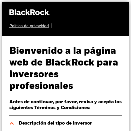
Política de privacidad
Quiénes somos
RENTA VARIABLE
BSF UK Equity
Productos
Bienvenido a la página
Absolute Return
Perspectivas
web de BlackRock para
Fund
inversores
Visión de mercado
profesionales
Educación
Antes de continuar, por favor, revisa y acepta los
Profesionales
siguientes Términos y Condiciones:
Valor liquidativo a 07 ago 2026
España
Descripción del tipo de inversor
CHF 104,64
Change location