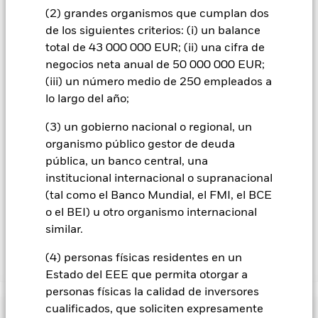
contagio a otras clases de acciones. En el menú desplegable
(2) grandes organismos que cumplan dos
que figura justo debajo del nombre del fondo, podrá ver un
de los siguientes criterios: (i) un balance
listado de todas las clases de acciones del fondo: las clases de
total de 43 000 000 EUR; (ii) una cifra de
acciones con cobertura de divisas se identifican mediante la
palabra «Hedged» en su nombre. Además, el listado
negocios neta anual de 50 000 000 EUR;
completo de todas las clases de acciones con cobertura de
(iii) un número medio de 250 empleados a
divisas está disponible mediante solicitud a la sociedad
lo largo del año;
gestora del fondo.
(3) un gobierno nacional o regional, un
En la medida en que el Fondo opere en préstamos de valores
organismo público gestor de deuda
para reducir los gastos, el propio Fondo percibirá el 62,5% de
los ingresos asociadas que se generen, y el 37,5% restante se
pública, un banco central, una
recibirá por BlackRock en calidad de agente de préstamo de
institucional internacional o supranacional
valores. Debido a que el reparto de los ingresos por préstamos
(tal como el Banco Mundial, el FMI, el BCE
de valores no incrementa los costes de funcionamiento del
o el BEI) u otro organismo internacional
Fondo, esto ha quedado excluido de los gastos corrientes.
similar.
(4) personas físicas residentes en un
Mostrar menos
Estado del EEE que permita otorgar a
BSF UK Equity Absolute Return Fund
personas físicas la calidad de inversores
cualificados, que soliciten expresamente
Rentabilidad