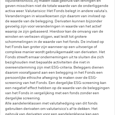
liquiditeitsrisico, zij maken vaak gebruik van leningen en
geven misschien niet de totale waarde van de onderliggende
activa weer. Valutarisico: Het Fonds belegt in andere valuta's.
Veranderingen in wisselkoersen zijn daarom van invloed op
de waarde van de belegging. Derivaten kunnen bijzonder
gevoelig zijn voor veranderingen in waarde van het actief
waarop ze zijn gebaseerd. Hierdoor kan de omvang van de
winsten en verliezen stijgen, wat leidt tot grotere
schommelingen in de waarde van het fonds. De invloed op
het Fonds kan groter zijn wanneer op een uitvoerige of
complexe manier wordt gebruikgemaakt van derivaten. Het
Fonds streeft ernaar ondernemingen uit te sluiten die zich
bezighouden met bepaalde activiteiten die niet in
overeenstemming zijn met ESG-criteria. Beleggers dienen
daarom voorafgaand aan een belegging in het Fonds een
persoonlijke ethische afweging te maken over de ESG-
screening van het Fonds. Een dergelijke ESG-screening kan
een negatief effect hebben op de waarde van de beleggingen
van het Fonds in vergelijking met een fonds zonder een
dergelijke screening.
Alle aandelenklassen met valutahedging van dit fonds
gebruiken derivaten om valutarisico's af te dekken. Het
gebruik van derivaten voor een aandelenklasse kan een