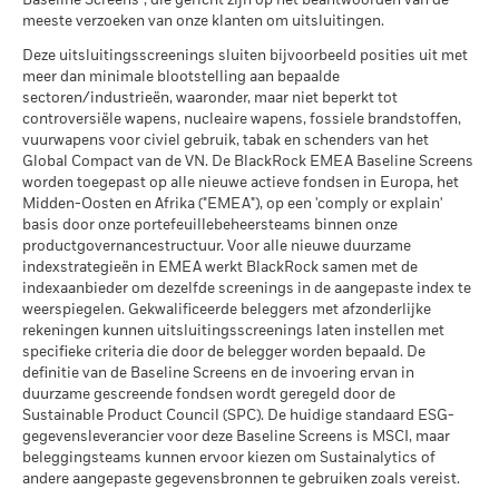
Baseline Screens”, die gericht zijn op het beantwoorden van de
Alle documenten
30%. De Belgische roerende voorheffing die toegepast wordt
per 30/jun/2026
Wat u kunt terugkrijgen na aftrek van kost
meeste verzoeken van onze klanten om uitsluitingen.
Gunstig
op de rente-inkomsten die inbegrepen zijn in de
Gemiddeld rendement per jaar
MSCI – Ketelkool
0,00%
wederinkoopprijs van kapitalisatie- en distributieaandelen
Deze uitsluitingsscreenings sluiten bijvoorbeeld posities uit met
Het stressscenario laat zien wat u zou kunnen terugkrijgen in
per 30/jun/2026
meer dan minimale blootstelling aan bepaalde
die meer dan 10% van hun activa beleggen in om het even
extreme marktomstandigheden.
sectoren/industrieën, waaronder, maar niet beperkt tot
welk type van schuldvorderingen, bedraagt 30%.
MSCI – Oliezand
0,00%
controversiële wapens, nucleaire wapens, fossiele brandstoffen,
per 30/jun/2026
vuurwapens voor civiel gebruik, tabak en schenders van het
Publicatie van de netto-inventariswaarde:
Global Compact van de VN. De BlackRock EMEA Baseline Screens
www.blackrock.com/be
, De Tijd,
www.fundinfo.com
. Gelieve
worden toegepast op alle nieuwe actieve fondsen in Europa, het
voor klachten over dit fonds contact op te nemen met
Midden-Oosten en Afrika ("EMEA"), op een 'comply or explain'
BlackRock op het nummer 02 402 49 00, of een e-mail te
Betrokkenheid van
24,37%
basis door onze portefeuillebeheersteams binnen onze
sturen naar belux@blackrock.com.
Voor uw veiligheid worden
bedrijfsleven Dekking
productgovernancestructuur. Voor alle nieuwe duurzame
telefoongesprekken doorgaans opgenomen.
U kunt ook
per 30/jun/2026
indexstrategieën in EMEA werkt BlackRock samen met de
contact opnemen met de Consumer Mediation Service. Meer
indexaanbieder om dezelfde screenings in de aangepaste index te
Percentage niet-gedekt
76,81%
informatie vindt u op
http://www.ombudsfin.be
.
weerspiegelen. Gekwalificeerde beleggers met afzonderlijke
Fonds
rekeningen kunnen uitsluitingsscreenings laten instellen met
per 30/jun/2026
specifieke criteria die door de belegger worden bepaald. De
definitie van de Baseline Screens en de invoering ervan in
De blootstellingen van BlackRock inzake betrokkenheid van
duurzame gescreende fondsen wordt geregeld door de
het bedrijfsleven, zoals hierboven weergegeven voor
Sustainable Product Council (SPC). De huidige standaard ESG-
Ketelkool en Oliezand, worden berekend en gerapporteerd
gegevensleverancier voor deze Baseline Screens is MSCI, maar
voor bedrijven die meer dan 5% van hun inkomsten
beleggingsteams kunnen ervoor kiezen om Sustainalytics of
genereren uit ketelkool of oliezand zoals bepaald door MSCI
andere aangepaste gegevensbronnen te gebruiken zoals vereist.
ESG Research. Voor de blootstelling van bedrijven die