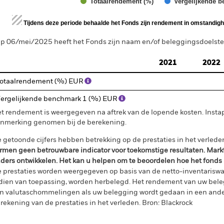
Totaalrendement (%)
Vergelijkende b
d of interactive chart.
Tijdens deze periode behaalde het Fonds zijn rendement in omstandighe
p 06/mei/2025 heeft het Fonds zijn naam en/of beleggingsdoelstell
2021
2022
otaalrendement (%) EUR
ergelijkende benchmark 1 (%) EUR
t rendement is weergegeven na aftrek van de lopende kosten. Insta
nmerking genomen bij de berekening.
 getoonde cijfers hebben betrekking op de prestaties in het verlede
rmen geen betrouwbare indicator voor toekomstige resultaten. Mark
ders ontwikkelen. Het kan u helpen om te beoordelen hoe het fonds
 prestaties worden weergegeven op basis van de netto-inventariswa
dien van toepassing, worden herbelegd. Het rendement van uw beleg
n valutaschommelingen als uw belegging wordt gedaan in een ander
rekening van de prestaties in het verleden. Bron: Blackrock