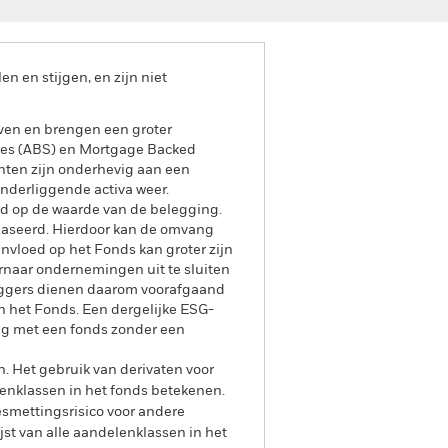
 en stijgen, en zijn niet
even en brengen een groter
ities (ABS) en Mortgage Backed
enten zijn onderhevig aan een
onderliggende activa weer.
oed op de waarde van de belegging.
ebaseerd. Hierdoor kan de omvang
invloed op het Fonds kan groter zijn
rnaar ondernemingen uit te sluiten
leggers dienen daarom voorafgaand
n het Fonds. Een dergelijke ESG-
ng met een fonds zonder een
n. Het gebruik van derivaten voor
lenklassen in het fonds betekenen.
smettingsrisico voor andere
jst van alle aandelenklassen in het