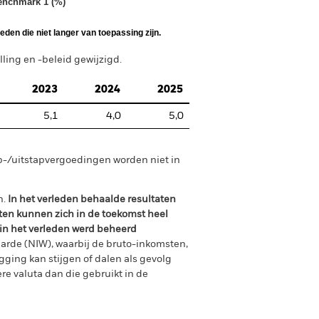
enchmark 1 (%)
den die niet langer van toepassing zijn.
ing en -beleid gewijzigd.
2023
2024
2025
5,1
4,0
5,0
p-/uitstapvergoedingen worden niet in
n.
In het verleden behaalde resultaten
ten kunnen zich in de toekomst heel
 in het verleden werd beheerd
arde (NIW), waarbij de bruto-inkomsten,
ging kan stijgen of dalen als gevolg
e valuta dan die gebruikt in de