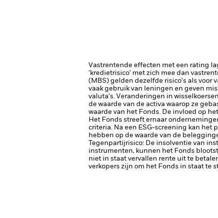
Vastrentende effecten met een rating la
'kredietrisico' met zich mee dan vastren
(MBS) gelden dezelfde risico's als voor 
vaak gebruik van leningen en geven miss
valuta's. Veranderingen in wisselkoerse
de waarde van de activa waarop ze gebase
waarde van het Fonds. De invloed op het
Het Fonds streeft ernaar ondernemingen 
criteria. Na een ESG-screening kan het 
hebben op de waarde van de beleggingen
Tegenpartijrisico: De insolventie van ins
instrumenten, kunnen het Fonds blootste
niet in staat vervallen rente uit te betale
verkopers zijn om het Fonds in staat te 