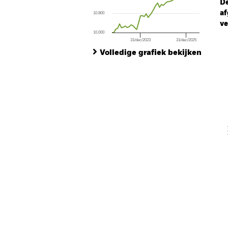
De
af
10.800
ve
10.000
31/dec/2023
31/dec/2025
Ch
End of interactive chart.
Ba
Volledige grafiek bekijken
Th
Th
V