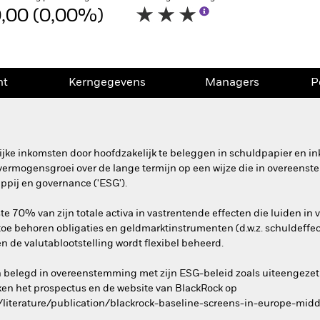
,00 (0,00%)
nt
Kerngegevens
Managers
P
ijke inkomsten door hoofdzakelijk te beleggen in schuldpapier en 
r vermogensgroei over de lange termijn op een wijze die in overeen
ppij en governance ('ESG').
e 70% van zijn totale activa in vastrentende effecten die luiden in v
ertoe behoren obligaties en geldmarktinstrumenten (d.w.z. schuldeffec
n de valutablootstelling wordt flexibel beheerd.
n belegd in overeenstemming met zijn ESG-beleid zoals uiteengezet
en het prospectus en de website van BlackRock op
literature/publication/blackrock-baseline-screens-in-europe-midd