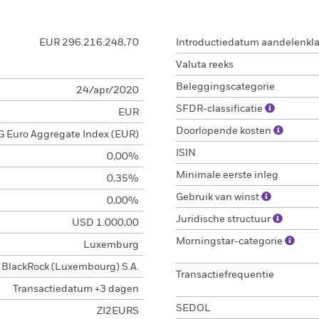
EUR 296.216.248,70
Introductiedatum aandelenkl
Valuta reeks
Beleggingscategorie
24/apr/2020
SFDR-classificatie
EUR
Doorlopende kosten
 Euro Aggregate Index (EUR)
ISIN
0,00%
Minimale eerste inleg
0,35%
Gebruik van winst
0,00%
Juridische structuur
USD 1.000,00
Morningstar-categorie
Luxemburg
BlackRock (Luxembourg) S.A.
Transactiefrequentie
Transactiedatum +3 dagen
SEDOL
ZI2EURS