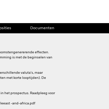
osities
Documenten
inkomstengenererende effecten.
stemming is met de beginselen van
erschillende valuta's, maar
ten met korte looptijden). De
 in het prospectus. Raadpleeg voor
leeast -and-africa.pdf