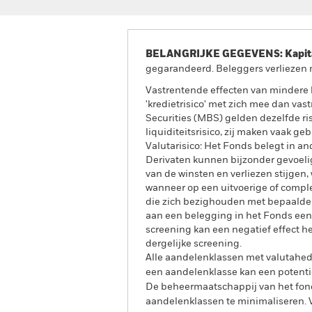
BELANGRIJKE GEGEVENS: Kapitaa
gegarandeerd. Beleggers verliezen m
Vastrentende effecten van mindere b
'kredietrisico' met zich mee dan va
Securities (MBS) gelden dezelfde ri
liquiditeitsrisico, zij maken vaak g
Valutarisico: Het Fonds belegt in a
Derivaten kunnen bijzonder gevoelig
van de winsten en verliezen stijgen,
wanneer op een uitvoerige of compl
die zich bezighouden met bepaalde 
aan een belegging in het Fonds een
screening kan een negatief effect 
dergelijke screening.
Alle aandelenklassen met valutahedg
een aandelenklasse kan een potentie
De beheermaatschappij van het fond
aandelenklassen te minimaliseren. Vi