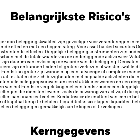
Belangrijkste Risico's
ger dan beleggingskwaliteit zijn gevoeliger voor veranderingen in r
tende effecten met een hogere rating.
Voor asset backed securities 
vastrentende effecten. Dergelijke beleggingsinstrumenten zijn onder
chien niet de totale waarde van de onderliggende activa weer.
Valut
n zijn daarom van invloed op de waarde van de belegging.
Derivaten 
erd zijn en kunnen leiden tot grotere verliezen of winsten, wat lei
 Fonds kan groter zijn wanneer op een uitvoerige of complexe mani
uit te sluiten die zich bezighouden met bepaalde activiteiten die 
potentiële beleggingsuniversum een stuk kleiner worden en een derge
 van het Fonds in vergelijking met een fonds zonder een dergelijke
tellingen die diensten leveren zoals de bewaring van activa, of die o
llen aan financieel verlies.
Kredietrisico: de emittent van een in h
n of kapitaal terug te betalen.
Liquiditeitsrisico: lagere liquiditeit b
stellen beleggingen gemakkelijk aan te kopen of te verkopen.
Kerngegevens