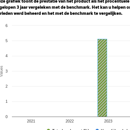
ze grafiek toont de prestatie van het product als het procentuele v
gelopen 3 jaar vergeleken met de benchmark. Het kan u helpen o
rleden werd beheerd en het met de benchmark te vergelijken.
art
6
r chart with 2 data series.
e chart has 1 X axis displaying categories.
e chart has 1 Y axis displaying Values. Range: 0 to 6.
5
4
alues
3
2
1
0
2021
2022
2023