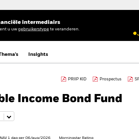
anciële intermediairs
ient u uw
gebruikerstype
te veranderen.
Thema’s
Insights
PRIIP KID
Prospectus
S
ible Income Bond Fund
 NAV 1 dag per 06/aug/2026
Morningstar Rating