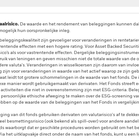
lrisico.
De waarde en het rendement van beleggingen kunnen dalen
ogelijk hun oorspronkelijke inleg.
eleggingskwaliteit zijn gevoeliger voor veranderingen in rentetari
strentende effecten met een hogere rating. Voor Asset Backed Secur
sico’s als voor vastrentende effecten. Dergelijke beleggingsinstrum
ebruik van leningen en geven misschien niet de totale waarde van de 
ndere valuta's. Veranderingen in wisselkoersen zijn daarom van invl
 zijn voor veranderingen in waarde van het actief waarop ze zijn g
 wat leidt tot grotere schommelingen in de waarde van het fonds. De 
exe manier wordt gebruikgemaakt van derivaten. Het Fonds streeft e
activiteiten die niet in overeenstemming zijn met ESG-criteria. Be
 persoonlijke ethische afweging te maken over de ESG-screening va
hebben op de waarde van de beleggingen van het Fonds in vergelijki
ing van dit fonds gebruiken derivaten om valutarisico's af te dekke
el besmettingsrisico (ook bekend als spill-over) voor andere aande
s waarborgt dat er geschikte procedures worden gebruikt om het be
a het uitklapvakje direct onder de naam van het fonds, kunt u een li