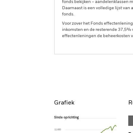
fonds bekijken – aandelenklassen 
Daarnaast is een volledige lijst va
fonds.
Voor zover het Fonds effectenlenin
inkomsten en de resterende 37,5% w
effectenleningen de beheerkosten va
BGF Euro Flexible Income
Overzicht
Rendeme
Grafiek
R
Sinds oprichting
Sinds oprichting
Line chart with 47 data points.
The chart has 1 X axis displaying Time. Ran
11.600
The chart has 1 Y axis displaying values. Range