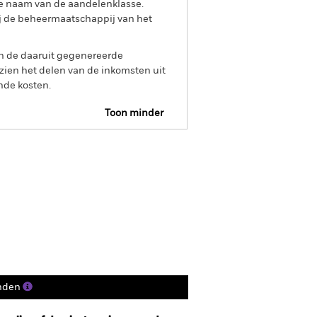
e naam van de aandelenklasse.
ij de beheermaatschappij van het
an de daaruit gegenereerde
ien het delen van de inkomsten uit
nde kosten.
Toon minder
R Web Disclosure
Historische NIW
osities
Documenten
nden