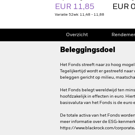
EUR 11,85
EUR 0
Variatie 52wk: 11,48 - 11,88
Overzicht
Rendeme
Beleggingsdoel
Het Fonds streeft naar zo hoog mogel
Tegelijkertijd wordt er gestreefd naa
beleggen gericht op milieu, maatscha
Het Fonds belegt wereldwijd ten minst
hoofdzakelijk in effecten in euro. Hi
basisvaluta van het Fonds is de euro e
De totale activa van het Fonds worde
meer informatie over de ESG-kenmerk
https://www.blackrock.com/corporate/