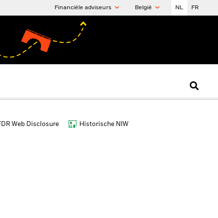
Financiële adviseurs
België
NL
FR
FDR Web Disclosure
Historische NIW