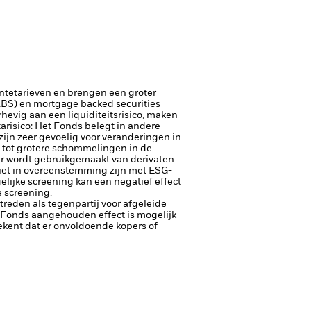
entetarieven en brengen een groter
(ABS) en mortgage backed securities
hevig aan een liquiditeitsrisico, maken
arisico: Het Fonds belegt in andere
zijn zeer gevoelig voor veranderingen in
dt tot grotere schommelingen in de
er wordt gebruikgemaakt van derivaten.
niet in overeenstemming zijn met ESG-
lijke screening kan een negatief effect
 screening.
ptreden als tegenpartij voor afgeleide
et Fonds aangehouden effect is mogelijk
etekent dat er onvoldoende kopers of