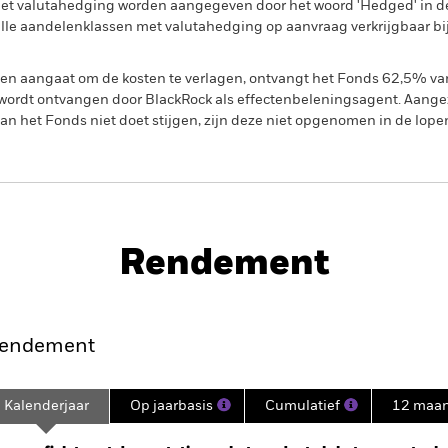
met valutahedging worden aangegeven door het woord 'Hedged' in d
n alle aandelenklassen met valutahedging op aanvraag verkrijgbaar b
gen aangaat om de kosten te verlagen, ontvangt het Fonds 62,5% v
ordt ontvangen door BlackRock als effectenbeleningsagent. Aangez
n het Fonds niet doet stijgen, zijn deze niet opgenomen in de lope
PRIIP KID
Prospectus
SFD
 Bond Fund
Rendement
nt
Kerngegevens
Managers
P
endement
Kalenderjaar
Op jaarbasis
Cumulatief
12 maa
ge: 2022-09-30 00:00:00 to 2026-07-31 00:00:00.
: 0 to 24.