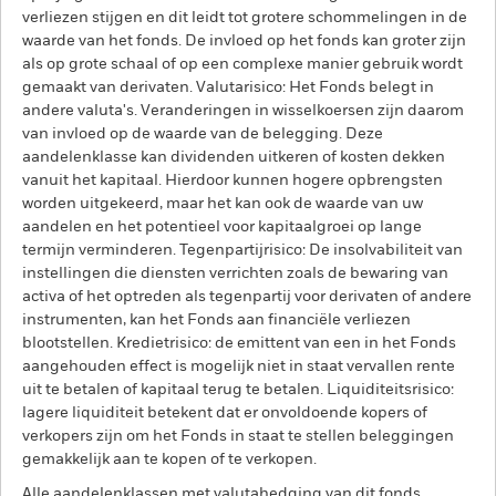
verliezen stijgen en dit leidt tot grotere schommelingen in de
waarde van het fonds. De invloed op het fonds kan groter zijn
als op grote schaal of op een complexe manier gebruik wordt
gemaakt van derivaten. Valutarisico: Het Fonds belegt in
andere valuta's. Veranderingen in wisselkoersen zijn daarom
van invloed op de waarde van de belegging. Deze
aandelenklasse kan dividenden uitkeren of kosten dekken
vanuit het kapitaal. Hierdoor kunnen hogere opbrengsten
worden uitgekeerd, maar het kan ook de waarde van uw
aandelen en het potentieel voor kapitaalgroei op lange
termijn verminderen. Tegenpartijrisico: De insolvabiliteit van
instellingen die diensten verrichten zoals de bewaring van
activa of het optreden als tegenpartij voor derivaten of andere
instrumenten, kan het Fonds aan financiële verliezen
blootstellen. Kredietrisico: de emittent van een in het Fonds
aangehouden effect is mogelijk niet in staat vervallen rente
uit te betalen of kapitaal terug te betalen. Liquiditeitsrisico:
lagere liquiditeit betekent dat er onvoldoende kopers of
verkopers zijn om het Fonds in staat te stellen beleggingen
gemakkelijk aan te kopen of te verkopen.
Alle aandelenklassen met valutahedging van dit fonds