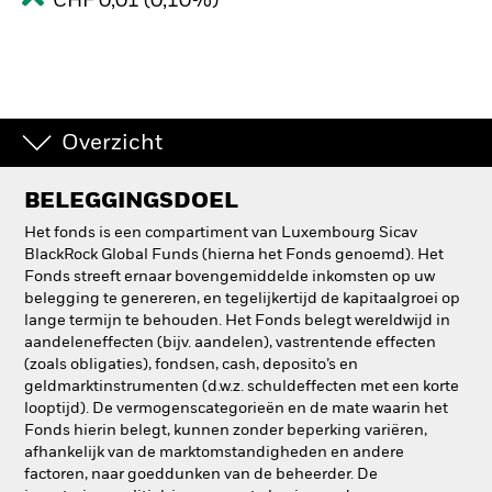
CHF 0,01 (0,10%)
Overzicht
BELEGGINGSDOEL
Het fonds is een compartiment van Luxembourg Sicav
BlackRock Global Funds (hierna het Fonds genoemd). Het
Fonds streeft ernaar bovengemiddelde inkomsten op uw
belegging te genereren, en tegelijkertijd de kapitaalgroei op
lange termijn te behouden. Het Fonds belegt wereldwijd in
aandeleneffecten (bijv. aandelen), vastrentende effecten
(zoals obligaties), fondsen, cash, deposito’s en
geldmarktinstrumenten (d.w.z. schuldeffecten met een korte
looptijd). De vermogenscategorieën en de mate waarin het
Fonds hierin belegt, kunnen zonder beperking variëren,
afhankelijk van de marktomstandigheden en andere
factoren, naar goeddunken van de beheerder. De