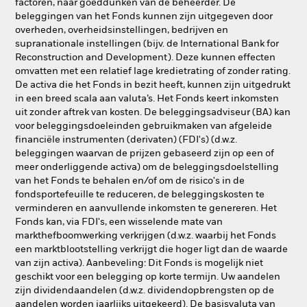
factoren, naar goeddunken van de beheerder. De
beleggingen van het Fonds kunnen zijn uitgegeven door
overheden, overheidsinstellingen, bedrijven en
supranationale instellingen (bijv. de International Bank for
Reconstruction and Development). Deze kunnen effecten
omvatten met een relatief lage kredietrating of zonder rating.
De activa die het Fonds in bezit heeft, kunnen zijn uitgedrukt
in een breed scala aan valuta’s. Het Fonds keert inkomsten
uit zonder aftrek van kosten. De beleggingsadviseur (BA) kan
voor beleggingsdoeleinden gebruikmaken van afgeleide
financiële instrumenten (derivaten) (FDI's) (d.w.z.
beleggingen waarvan de prijzen gebaseerd zijn op een of
meer onderliggende activa) om de beleggingsdoelstelling
van het Fonds te behalen en/of om de risico's in de
fondsportefeuille te reduceren, de beleggingskosten te
verminderen en aanvullende inkomsten te genereren. Het
Fonds kan, via FDI's, een wisselende mate van
markthefboomwerking verkrijgen (d.w.z. waarbij het Fonds
een marktblootstelling verkrijgt die hoger ligt dan de waarde
van zijn activa). Aanbeveling: Dit Fonds is mogelijk niet
geschikt voor een belegging op korte termijn. Uw aandelen
zijn dividendaandelen (d.w.z. dividendopbrengsten op de
aandelen worden jaarlijks uitgekeerd). De basisvaluta van