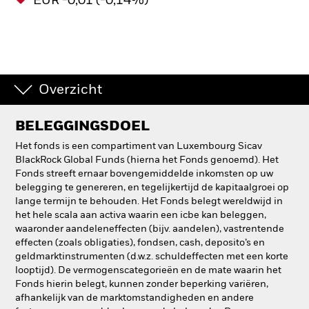
EUR -0,01 (-0,14%)
Overzicht
BELEGGINGSDOEL
Het fonds is een compartiment van Luxembourg Sicav
BlackRock Global Funds (hierna het Fonds genoemd). Het
Fonds streeft ernaar bovengemiddelde inkomsten op uw
belegging te genereren, en tegelijkertijd de kapitaalgroei op
lange termijn te behouden. Het Fonds belegt wereldwijd in
het hele scala aan activa waarin een icbe kan beleggen,
waaronder aandeleneffecten (bijv. aandelen), vastrentende
effecten (zoals obligaties), fondsen, cash, deposito’s en
geldmarktinstrumenten (d.w.z. schuldeffecten met een korte
looptijd). De vermogenscategorieën en de mate waarin het
Fonds hierin belegt, kunnen zonder beperking variëren,
afhankelijk van de marktomstandigheden en andere