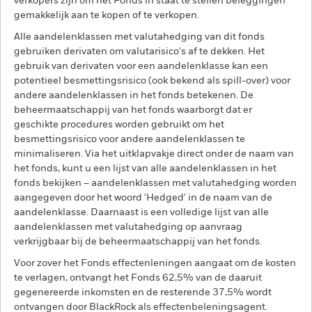
verkopers zijn om het Fonds in staat te stellen beleggingen
gemakkelijk aan te kopen of te verkopen.
Alle aandelenklassen met valutahedging van dit fonds
gebruiken derivaten om valutarisico's af te dekken. Het
gebruik van derivaten voor een aandelenklasse kan een
potentieel besmettingsrisico (ook bekend als spill-over) voor
andere aandelenklassen in het fonds betekenen. De
beheermaatschappij van het fonds waarborgt dat er
geschikte procedures worden gebruikt om het
besmettingsrisico voor andere aandelenklassen te
minimaliseren. Via het uitklapvakje direct onder de naam van
het fonds, kunt u een lijst van alle aandelenklassen in het
fonds bekijken – aandelenklassen met valutahedging worden
aangegeven door het woord 'Hedged' in de naam van de
aandelenklasse. Daarnaast is een volledige lijst van alle
aandelenklassen met valutahedging op aanvraag
verkrijgbaar bij de beheermaatschappij van het fonds.
Voor zover het Fonds effectenleningen aangaat om de kosten
te verlagen, ontvangt het Fonds 62,5% van de daaruit
gegenereerde inkomsten en de resterende 37,5% wordt
ontvangen door BlackRock als effectenbeleningsagent.