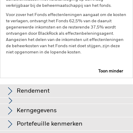
verkrijgbaar bij de beheermaatschappij van het fonds.
Voor zover het Fonds effectenleningen aangaat om de kosten
te verlagen, ontvangt het Fonds 62,5% van de daaruit
gegenereerde inkomsten en de resterende 37,5% wordt
ontvangen door BlackRock als effectenbeleningsagent.
Aangezien het delen van de inkomsten uit effectenleningen
de beheerkosten van het Fonds niet doet stijgen, zijn deze
niet opgenomen in de lopende kosten.
Toon minder
BGF Emerging Markets Local Currency Bond Fund
Rendement
Grafiek
Kerngegevens
Veranderingen in rentetarieven, kredietrisico's en/of de
wanbetalingsquote van emittenten hebben een aanzienlijk
invloed op de prestaties van vastrentende effecten.
Volledige grafiek bekijken
Portefeuille kenmerken
Vastrentende effecten met een rating lager dan
Netto-activa van het
USD 1.728.599.689,45
beleggingskwaliteit kunnen gevoeliger zijn voor
compartiment