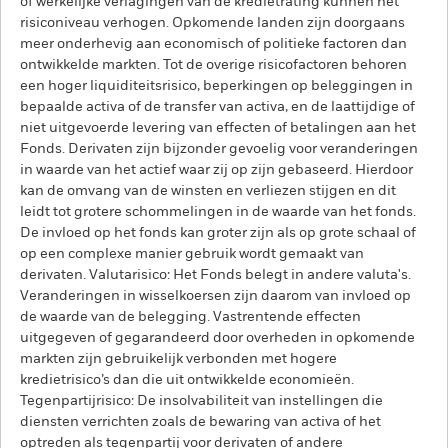
of werkelijke verlagingen van de kredietrating kunnen het
risiconiveau verhogen. Opkomende landen zijn doorgaans
meer onderhevig aan economisch of politieke factoren dan
ontwikkelde markten. Tot de overige risicofactoren behoren
een hoger liquiditeitsrisico, beperkingen op beleggingen in
bepaalde activa of de transfer van activa, en de laattijdige of
niet uitgevoerde levering van effecten of betalingen aan het
Fonds. Derivaten zijn bijzonder gevoelig voor veranderingen
in waarde van het actief waar zij op zijn gebaseerd. Hierdoor
kan de omvang van de winsten en verliezen stijgen en dit
leidt tot grotere schommelingen in de waarde van het fonds.
De invloed op het fonds kan groter zijn als op grote schaal of
op een complexe manier gebruik wordt gemaakt van
derivaten. Valutarisico: Het Fonds belegt in andere valuta's.
Veranderingen in wisselkoersen zijn daarom van invloed op
de waarde van de belegging. Vastrentende effecten
uitgegeven of gegarandeerd door overheden in opkomende
markten zijn gebruikelijk verbonden met hogere
kredietrisico’s dan die uit ontwikkelde economieën.
Tegenpartijrisico: De insolvabiliteit van instellingen die
diensten verrichten zoals de bewaring van activa of het
optreden als tegenpartij voor derivaten of andere