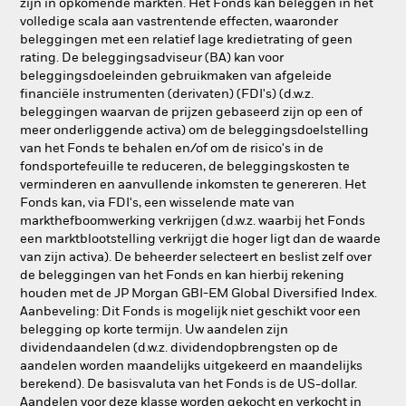
zijn in opkomende markten. Het Fonds kan beleggen in het
volledige scala aan vastrentende effecten, waaronder
beleggingen met een relatief lage kredietrating of geen
rating. De beleggingsadviseur (BA) kan voor
beleggingsdoeleinden gebruikmaken van afgeleide
financiële instrumenten (derivaten) (FDI's) (d.w.z.
beleggingen waarvan de prijzen gebaseerd zijn op een of
meer onderliggende activa) om de beleggingsdoelstelling
van het Fonds te behalen en/of om de risico's in de
fondsportefeuille te reduceren, de beleggingskosten te
verminderen en aanvullende inkomsten te genereren. Het
Fonds kan, via FDI's, een wisselende mate van
markthefboomwerking verkrijgen (d.w.z. waarbij het Fonds
een marktblootstelling verkrijgt die hoger ligt dan de waarde
van zijn activa). De beheerder selecteert en beslist zelf over
de beleggingen van het Fonds en kan hierbij rekening
houden met de JP Morgan GBI-EM Global Diversified Index.
Aanbeveling: Dit Fonds is mogelijk niet geschikt voor een
belegging op korte termijn. Uw aandelen zijn
dividendaandelen (d.w.z. dividendopbrengsten op de
aandelen worden maandelijks uitgekeerd en maandelijks
berekend). De basisvaluta van het Fonds is de US-dollar.
Aandelen voor deze klasse worden gekocht en verkocht in