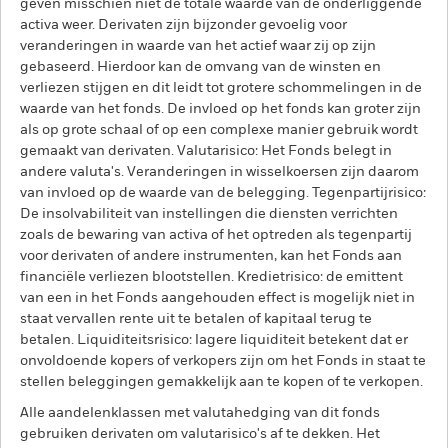
geven misschien niet de totale waarde van de onderliggende
activa weer. Derivaten zijn bijzonder gevoelig voor
veranderingen in waarde van het actief waar zij op zijn
gebaseerd. Hierdoor kan de omvang van de winsten en
verliezen stijgen en dit leidt tot grotere schommelingen in de
waarde van het fonds. De invloed op het fonds kan groter zijn
als op grote schaal of op een complexe manier gebruik wordt
gemaakt van derivaten. Valutarisico: Het Fonds belegt in
andere valuta's. Veranderingen in wisselkoersen zijn daarom
van invloed op de waarde van de belegging. Tegenpartijrisico:
De insolvabiliteit van instellingen die diensten verrichten
zoals de bewaring van activa of het optreden als tegenpartij
voor derivaten of andere instrumenten, kan het Fonds aan
financiële verliezen blootstellen. Kredietrisico: de emittent
van een in het Fonds aangehouden effect is mogelijk niet in
staat vervallen rente uit te betalen of kapitaal terug te
betalen. Liquiditeitsrisico: lagere liquiditeit betekent dat er
onvoldoende kopers of verkopers zijn om het Fonds in staat te
stellen beleggingen gemakkelijk aan te kopen of te verkopen.
Alle aandelenklassen met valutahedging van dit fonds
gebruiken derivaten om valutarisico's af te dekken. Het