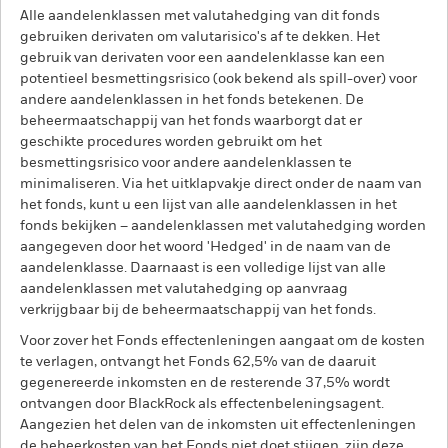
Alle aandelenklassen met valutahedging van dit fonds
gebruiken derivaten om valutarisico's af te dekken. Het
gebruik van derivaten voor een aandelenklasse kan een
potentieel besmettingsrisico (ook bekend als spill-over) voor
andere aandelenklassen in het fonds betekenen. De
beheermaatschappij van het fonds waarborgt dat er
geschikte procedures worden gebruikt om het
besmettingsrisico voor andere aandelenklassen te
minimaliseren. Via het uitklapvakje direct onder de naam van
het fonds, kunt u een lijst van alle aandelenklassen in het
fonds bekijken – aandelenklassen met valutahedging worden
aangegeven door het woord 'Hedged' in de naam van de
aandelenklasse. Daarnaast is een volledige lijst van alle
aandelenklassen met valutahedging op aanvraag
verkrijgbaar bij de beheermaatschappij van het fonds.
Voor zover het Fonds effectenleningen aangaat om de kosten
te verlagen, ontvangt het Fonds 62,5% van de daaruit
gegenereerde inkomsten en de resterende 37,5% wordt
ontvangen door BlackRock als effectenbeleningsagent.
Aangezien het delen van de inkomsten uit effectenleningen
de beheerkosten van het Fonds niet doet stijgen, zijn deze