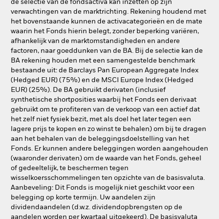
de selectie van de fondsactiva kan inzetten op zijn
verwachtingen van de marktrichting. Rekening houdend met
het bovenstaande kunnen de activacategorieën en de mate
waarin het Fonds hierin belegt, zonder beperking variëren,
afhankelijk van de marktomstandigheden en andere
factoren, naar goeddunken van de BA. Bij de selectie kan de
BA rekening houden met een samengestelde benchmark
bestaande uit: de Barclays Pan European Aggregate Index
(Hedged EUR) (75%) en de MSCI Europe Index (Hedged
EUR) (25%). De BA gebruikt derivaten (inclusief
synthetische shortposities waarbij het Fonds een derivaat
gebruikt om te profiteren van de verkoop van een actief dat
het zelf niet fysiek bezit, met als doel het later tegen een
lagere prijs te kopen en zo winst te behalen) om bij te dragen
aan het behalen van de beleggingsdoelstelling van het
Fonds. Er kunnen andere beleggingen worden aangehouden
(waaronder derivaten) om de waarde van het Fonds, geheel
of gedeeltelijk, te beschermen tegen
wisselkoersschommelingen ten opzichte van de basisvaluta.
Aanbeveling: Dit Fonds is mogelijk niet geschikt voor een
belegging op korte termijn. Uw aandelen zijn
dividendaandelen (d.w.z. dividendopbrengsten op de
aandelen worden per kwartaal uitgekeerd). De basisvaluta