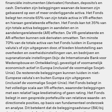
financiële instrumenten (derivaten) fondsen, deposito’s en
cash. Derivaten zijn beleggingen waarvan de koersen zijn
gebaseerd op een of meer onderliggende activa. Het Fonds
belegt ten minste 65% van zijn totale activa in VR-effecten
en hieraan gerelateerde effecten. Het Fonds kan tot 35% van
zijn totale activa beleggen in aandelen en in
aandelengerelateerde (AR) effecten. De VR-gerelateerde en
AR-effecten kunnen ook derivaten omvatten. Ten minste
70% van de totale activa van het Fonds luiden in Europese
valuta's of zijn uitgegeven door, of bieden blootstelling aan
overheden en overheidsinstellingen van, en bedrijven en
supranationale instellingen (bijv. de Internationale Bank voor
Wederopbouw en Ontwikkeling), gevestigd of voornamelijk
economisch actief in Europa (inclusief de voormalige Sovjet-
Unie). De resterende beleggingen kunnen luiden in niet-
Europese valuta's en buiten Europa zijn uitgegeven
(inclusief de voormalige Sovjet-Unie). Het Fonds belegt in
het volledige scala aan VR-effecten, waaronder beleggingen
met een relatief lage kredietrating of geen rating. Het Fonds
belegt in een gespreide portefeuille van relatieve waarde- en
directionele posities, op basis van fundamenteel onderzoek
en analyse. Dit betekent dat de beleggingsadviseur (BA) bij