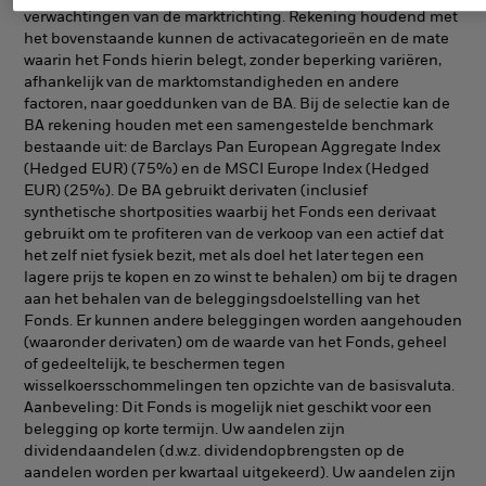
verwachtingen van de marktrichting. Rekening houdend met
het bovenstaande kunnen de activacategorieën en de mate
waarin het Fonds hierin belegt, zonder beperking variëren,
afhankelijk van de marktomstandigheden en andere
factoren, naar goeddunken van de BA. Bij de selectie kan de
BA rekening houden met een samengestelde benchmark
bestaande uit: de Barclays Pan European Aggregate Index
(Hedged EUR) (75%) en de MSCI Europe Index (Hedged
EUR) (25%). De BA gebruikt derivaten (inclusief
synthetische shortposities waarbij het Fonds een derivaat
gebruikt om te profiteren van de verkoop van een actief dat
het zelf niet fysiek bezit, met als doel het later tegen een
lagere prijs te kopen en zo winst te behalen) om bij te dragen
aan het behalen van de beleggingsdoelstelling van het
Fonds. Er kunnen andere beleggingen worden aangehouden
(waaronder derivaten) om de waarde van het Fonds, geheel
of gedeeltelijk, te beschermen tegen
wisselkoersschommelingen ten opzichte van de basisvaluta.
Aanbeveling: Dit Fonds is mogelijk niet geschikt voor een
belegging op korte termijn. Uw aandelen zijn
dividendaandelen (d.w.z. dividendopbrengsten op de
aandelen worden per kwartaal uitgekeerd). Uw aandelen zijn