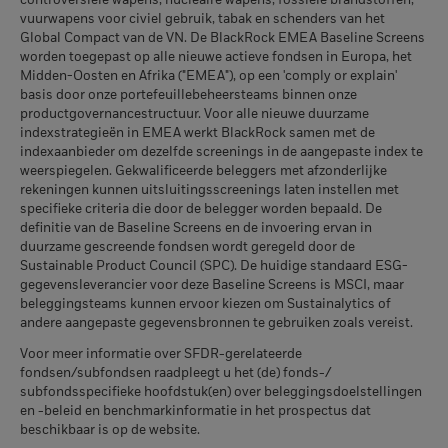
controversiële wapens, nucleaire wapens, fossiele brandstoffen,
kunnen zich in de toekomst heel anders ontwikkelen. Het kan
per 30/jun/2026
per 17/jul/2026
welk type van schuldvorderingen, bedraagt 30%.
vuurwapens voor civiel gebruik, tabak en schenders van het
u helpen om te beoordelen hoe het fonds in het verleden
Global Compact van de VN. De BlackRock EMEA Baseline Screens
MSCI Gewogen Gemiddelde
103,42
werd beheerd
Publicatie van de netto-inventariswaarde:
Koolstofintensiteit (ton CO2-
worden toegepast op alle nieuwe actieve fondsen in Europa, het
De prestaties worden weergegeven op basis van de netto-
eq/$ miljoen OMZET)
www.blackrock.com/be
, De Tijd,
www.fundinfo.com
. Gelieve
Midden-Oosten en Afrika ("EMEA"), op een 'comply or explain'
inventariswaarde (NIW), waarbij de bruto-inkomsten, indien
Betrokkenheid van
68,71%
per 17/jul/2026
voor klachten over dit fonds contact op te nemen met
basis door onze portefeuillebeheersteams binnen onze
bedrijfsleven Dekking
van toepassing, worden herbelegd. Het rendement van uw
BlackRock op het nummer 02 402 49 00, of een e-mail te
productgovernancestructuur. Voor alle nieuwe duurzame
MSCI ESG % Dekking
91,58
per 30/jun/2026
belegging kan stijgen of dalen als gevolg van
indexstrategieën in EMEA werkt BlackRock samen met de
sturen naar belux@blackrock.com.
Voor uw veiligheid worden
per 17/jul/2026
valutaschommelingen als uw belegging wordt gedaan in een
indexaanbieder om dezelfde screenings in de aangepaste index te
telefoongesprekken doorgaans opgenomen.
U kunt ook
Percentage niet-gedekt
31,46%
weerspiegelen. Gekwalificeerde beleggers met afzonderlijke
andere valuta dan die gebruikt in de berekening van de
contact opnemen met de Consumer Mediation Service. Meer
Fonds
MSCI ESG-kwaliteitsscore –
90,05
rekeningen kunnen uitsluitingsscreenings laten instellen met
Percentiel peer
prestaties in het verleden. Bron: Blackrock
informatie vindt u op
per 30/jun/2026
http://www.ombudsfin.be
.
specifieke criteria die door de belegger worden bepaald. De
per 17/jul/2026
definitie van de Baseline Screens en de invoering ervan in
De blootstellingen van BlackRock inzake betrokkenheid van
Fondsen in peergroup
1.658
duurzame gescreende fondsen wordt geregeld door de
het bedrijfsleven, zoals hierboven weergegeven voor
per 17/jul/2026
Sustainable Product Council (SPC). De huidige standaard ESG-
Ketelkool en Oliezand, worden berekend en gerapporteerd
gegevensleverancier voor deze Baseline Screens is MSCI, maar
MSCI Gewogen Gemiddelde
70,75
voor bedrijven die meer dan 5% van hun inkomsten
beleggingsteams kunnen ervoor kiezen om Sustainalytics of
Koolstofintensiteit % Dekking
genereren uit ketelkool of oliezand zoals bepaald door MSCI
andere aangepaste gegevensbronnen te gebruiken zoals vereist.
ESG Research. Voor de blootstelling van bedrijven die
per 17/jul/2026
Voor meer informatie over SFDR-gerelateerde
inkomsten genereren uit ketelkool of oliezand (met een
fondsen/subfondsen raadpleegt u het (de) fonds-/
inkomstendrempel van 0%), zoals bepaald door MSCI ESG
Alle data komen van MSCI ESG Fund Ratings per
subfondsspecifieke hoofdstuk(en) over beleggingsdoelstellingen
Research, geldt het volgende: voor ketelkool 0,25% en voor
17/jul/2026, op basis van posities per 28/feb/2026. De
en -beleid en benchmarkinformatie in het prospectus dat
oliezand 0,00%.
duurzaamheidskenmerken van het fonds kunnen bijgevolg
beschikbaar is op de website.
van tijd tot tijd verschillen van de MSCI ESG Fund Ratings.