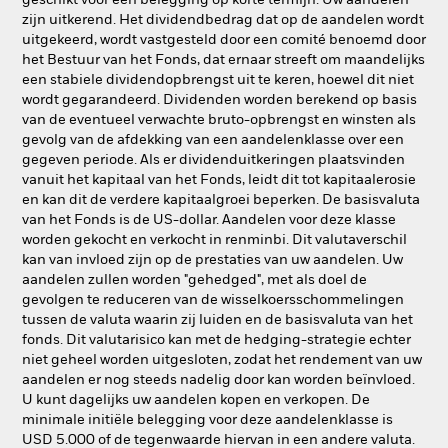
geschikt voor een belegging op korte termijn. Uw aandelen
zijn uitkerend. Het dividendbedrag dat op de aandelen wordt
uitgekeerd, wordt vastgesteld door een comité benoemd door
het Bestuur van het Fonds, dat ernaar streeft om maandelijks
een stabiele dividendopbrengst uit te keren, hoewel dit niet
wordt gegarandeerd. Dividenden worden berekend op basis
van de eventueel verwachte bruto-opbrengst en winsten als
gevolg van de afdekking van een aandelenklasse over een
gegeven periode. Als er dividenduitkeringen plaatsvinden
vanuit het kapitaal van het Fonds, leidt dit tot kapitaalerosie
en kan dit de verdere kapitaalgroei beperken. De basisvaluta
van het Fonds is de US-dollar. Aandelen voor deze klasse
worden gekocht en verkocht in renminbi. Dit valutaverschil
kan van invloed zijn op de prestaties van uw aandelen. Uw
aandelen zullen worden "gehedged", met als doel de
gevolgen te reduceren van de wisselkoersschommelingen
tussen de valuta waarin zij luiden en de basisvaluta van het
fonds. Dit valutarisico kan met de hedging-strategie echter
niet geheel worden uitgesloten, zodat het rendement van uw
aandelen er nog steeds nadelig door kan worden beïnvloed.
U kunt dagelijks uw aandelen kopen en verkopen. De
minimale initiële belegging voor deze aandelenklasse is
USD 5.000 of de tegenwaarde hiervan in een andere valuta.