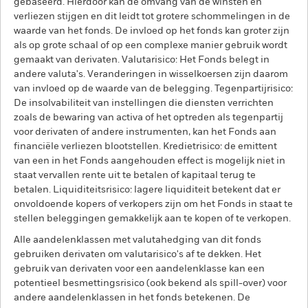
gebaseerd. Hierdoor kan de omvang van de winsten en
verliezen stijgen en dit leidt tot grotere schommelingen in de
waarde van het fonds. De invloed op het fonds kan groter zijn
als op grote schaal of op een complexe manier gebruik wordt
gemaakt van derivaten. Valutarisico: Het Fonds belegt in
andere valuta's. Veranderingen in wisselkoersen zijn daarom
van invloed op de waarde van de belegging. Tegenpartijrisico:
De insolvabiliteit van instellingen die diensten verrichten
zoals de bewaring van activa of het optreden als tegenpartij
voor derivaten of andere instrumenten, kan het Fonds aan
financiële verliezen blootstellen. Kredietrisico: de emittent
van een in het Fonds aangehouden effect is mogelijk niet in
staat vervallen rente uit te betalen of kapitaal terug te
betalen. Liquiditeitsrisico: lagere liquiditeit betekent dat er
onvoldoende kopers of verkopers zijn om het Fonds in staat te
stellen beleggingen gemakkelijk aan te kopen of te verkopen.
Alle aandelenklassen met valutahedging van dit fonds
gebruiken derivaten om valutarisico's af te dekken. Het
gebruik van derivaten voor een aandelenklasse kan een
potentieel besmettingsrisico (ook bekend als spill-over) voor
andere aandelenklassen in het fonds betekenen. De