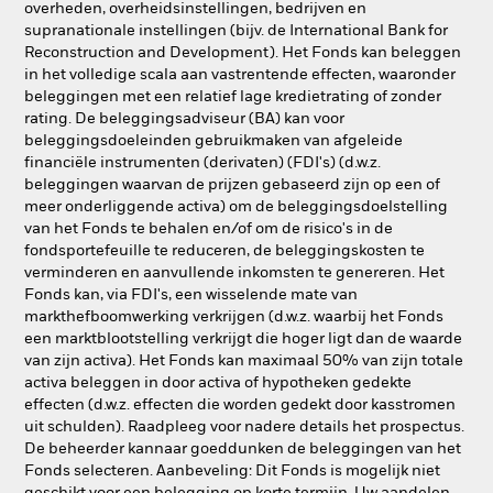
overheden, overheidsinstellingen, bedrijven en
supranationale instellingen (bijv. de International Bank for
Reconstruction and Development). Het Fonds kan beleggen
in het volledige scala aan vastrentende effecten, waaronder
beleggingen met een relatief lage kredietrating of zonder
rating. De beleggingsadviseur (BA) kan voor
beleggingsdoeleinden gebruikmaken van afgeleide
financiële instrumenten (derivaten) (FDI's) (d.w.z.
beleggingen waarvan de prijzen gebaseerd zijn op een of
meer onderliggende activa) om de beleggingsdoelstelling
van het Fonds te behalen en/of om de risico's in de
fondsportefeuille te reduceren, de beleggingskosten te
verminderen en aanvullende inkomsten te genereren. Het
Fonds kan, via FDI's, een wisselende mate van
markthefboomwerking verkrijgen (d.w.z. waarbij het Fonds
een marktblootstelling verkrijgt die hoger ligt dan de waarde
van zijn activa). Het Fonds kan maximaal 50% van zijn totale
activa beleggen in door activa of hypotheken gedekte
effecten (d.w.z. effecten die worden gedekt door kasstromen
uit schulden). Raadpleeg voor nadere details het prospectus.
De beheerder kannaar goeddunken de beleggingen van het
Fonds selecteren. Aanbeveling: Dit Fonds is mogelijk niet