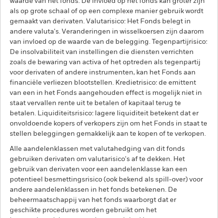
waarde van het fonds. De invloed op het fonds kan groter zijn
als op grote schaal of op een complexe manier gebruik wordt
gemaakt van derivaten. Valutarisico: Het Fonds belegt in
andere valuta's. Veranderingen in wisselkoersen zijn daarom
van invloed op de waarde van de belegging. Tegenpartijrisico:
De insolvabiliteit van instellingen die diensten verrichten
zoals de bewaring van activa of het optreden als tegenpartij
voor derivaten of andere instrumenten, kan het Fonds aan
financiële verliezen blootstellen. Kredietrisico: de emittent
van een in het Fonds aangehouden effect is mogelijk niet in
staat vervallen rente uit te betalen of kapitaal terug te
betalen. Liquiditeitsrisico: lagere liquiditeit betekent dat er
onvoldoende kopers of verkopers zijn om het Fonds in staat te
stellen beleggingen gemakkelijk aan te kopen of te verkopen.
Alle aandelenklassen met valutahedging van dit fonds
gebruiken derivaten om valutarisico's af te dekken. Het
gebruik van derivaten voor een aandelenklasse kan een
potentieel besmettingsrisico (ook bekend als spill-over) voor
andere aandelenklassen in het fonds betekenen. De
beheermaatschappij van het fonds waarborgt dat er
geschikte procedures worden gebruikt om het