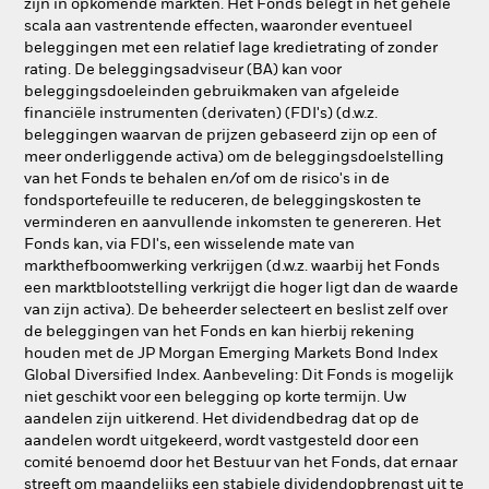
zijn in opkomende markten. Het Fonds belegt in het gehele
scala aan vastrentende effecten, waaronder eventueel
beleggingen met een relatief lage kredietrating of zonder
rating. De beleggingsadviseur (BA) kan voor
beleggingsdoeleinden gebruikmaken van afgeleide
financiële instrumenten (derivaten) (FDI's) (d.w.z.
beleggingen waarvan de prijzen gebaseerd zijn op een of
meer onderliggende activa) om de beleggingsdoelstelling
van het Fonds te behalen en/of om de risico's in de
fondsportefeuille te reduceren, de beleggingskosten te
verminderen en aanvullende inkomsten te genereren. Het
Fonds kan, via FDI's, een wisselende mate van
markthefboomwerking verkrijgen (d.w.z. waarbij het Fonds
een marktblootstelling verkrijgt die hoger ligt dan de waarde
van zijn activa). De beheerder selecteert en beslist zelf over
de beleggingen van het Fonds en kan hierbij rekening
houden met de JP Morgan Emerging Markets Bond Index
Global Diversified Index. Aanbeveling: Dit Fonds is mogelijk
niet geschikt voor een belegging op korte termijn. Uw
aandelen zijn uitkerend. Het dividendbedrag dat op de
aandelen wordt uitgekeerd, wordt vastgesteld door een
comité benoemd door het Bestuur van het Fonds, dat ernaar
streeft om maandelijks een stabiele dividendopbrengst uit te