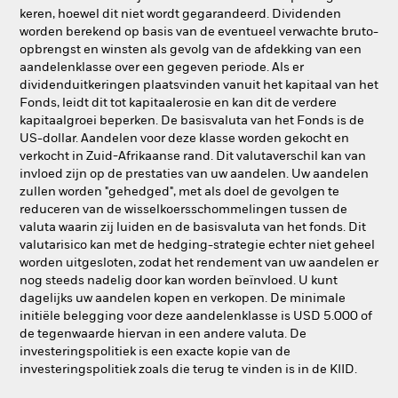
keren, hoewel dit niet wordt gegarandeerd. Dividenden
worden berekend op basis van de eventueel verwachte bruto-
opbrengst en winsten als gevolg van de afdekking van een
aandelenklasse over een gegeven periode. Als er
dividenduitkeringen plaatsvinden vanuit het kapitaal van het
Fonds, leidt dit tot kapitaalerosie en kan dit de verdere
kapitaalgroei beperken. De basisvaluta van het Fonds is de
US-dollar. Aandelen voor deze klasse worden gekocht en
verkocht in Zuid-Afrikaanse rand. Dit valutaverschil kan van
invloed zijn op de prestaties van uw aandelen. Uw aandelen
zullen worden "gehedged", met als doel de gevolgen te
reduceren van de wisselkoersschommelingen tussen de
valuta waarin zij luiden en de basisvaluta van het fonds. Dit
valutarisico kan met de hedging-strategie echter niet geheel
worden uitgesloten, zodat het rendement van uw aandelen er
nog steeds nadelig door kan worden beïnvloed. U kunt
dagelijks uw aandelen kopen en verkopen. De minimale
initiële belegging voor deze aandelenklasse is USD 5.000 of
de tegenwaarde hiervan in een andere valuta. De
investeringspolitiek is een exacte kopie van de
investeringspolitiek zoals die terug te vinden is in de KIID.