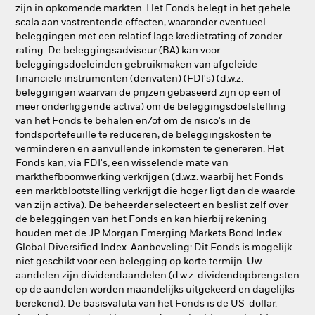
zijn in opkomende markten. Het Fonds belegt in het gehele
scala aan vastrentende effecten, waaronder eventueel
beleggingen met een relatief lage kredietrating of zonder
rating. De beleggingsadviseur (BA) kan voor
beleggingsdoeleinden gebruikmaken van afgeleide
financiële instrumenten (derivaten) (FDI's) (d.w.z.
beleggingen waarvan de prijzen gebaseerd zijn op een of
meer onderliggende activa) om de beleggingsdoelstelling
van het Fonds te behalen en/of om de risico's in de
fondsportefeuille te reduceren, de beleggingskosten te
verminderen en aanvullende inkomsten te genereren. Het
Fonds kan, via FDI's, een wisselende mate van
markthefboomwerking verkrijgen (d.w.z. waarbij het Fonds
een marktblootstelling verkrijgt die hoger ligt dan de waarde
van zijn activa). De beheerder selecteert en beslist zelf over
de beleggingen van het Fonds en kan hierbij rekening
houden met de JP Morgan Emerging Markets Bond Index
Global Diversified Index. Aanbeveling: Dit Fonds is mogelijk
niet geschikt voor een belegging op korte termijn. Uw
aandelen zijn dividendaandelen (d.w.z. dividendopbrengsten
op de aandelen worden maandelijks uitgekeerd en dagelijks
berekend). De basisvaluta van het Fonds is de US-dollar.