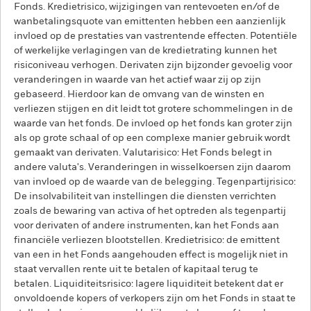
Fonds. Kredietrisico, wijzigingen van rentevoeten en/of de
wanbetalingsquote van emittenten hebben een aanzienlijk
invloed op de prestaties van vastrentende effecten. Potentiële
of werkelijke verlagingen van de kredietrating kunnen het
risiconiveau verhogen. Derivaten zijn bijzonder gevoelig voor
veranderingen in waarde van het actief waar zij op zijn
gebaseerd. Hierdoor kan de omvang van de winsten en
verliezen stijgen en dit leidt tot grotere schommelingen in de
waarde van het fonds. De invloed op het fonds kan groter zijn
als op grote schaal of op een complexe manier gebruik wordt
gemaakt van derivaten. Valutarisico: Het Fonds belegt in
andere valuta's. Veranderingen in wisselkoersen zijn daarom
van invloed op de waarde van de belegging. Tegenpartijrisico:
De insolvabiliteit van instellingen die diensten verrichten
zoals de bewaring van activa of het optreden als tegenpartij
voor derivaten of andere instrumenten, kan het Fonds aan
financiële verliezen blootstellen. Kredietrisico: de emittent
van een in het Fonds aangehouden effect is mogelijk niet in
staat vervallen rente uit te betalen of kapitaal terug te
betalen. Liquiditeitsrisico: lagere liquiditeit betekent dat er
onvoldoende kopers of verkopers zijn om het Fonds in staat te