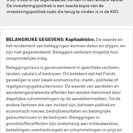
USD 5.000 of de tegenwaarde hiervan in een andere valuta.
De investeringspolitiek is een exacte kopie van de
investeringspolitiek zoals die terug te vinden is in de KIID.
BELANGRIJKE GEGEVENS: Kapitaalrisico.
De waarde en
het rendement van beleggingen kunnen dalen en stijgen, en
zijn niet gegarandeerd. Beleggers verliezen mogelijk hun
oorspronkelijke inleg.
Beleggingsrisico is geconcentreerd in specifieke sectoren,
landen, valuta's of bedrijven. Dit betekent dat het Fonds
gevoeliger is voor lokale economische, markt-, politieke of
regelgevingsgebeurtenissen. De waarde van aandelen en
aandelengerelateerde effecten kan worden beïnvloed door
dagelijkse schommelingen op de aandelenmarkten. Tot de
andere factoren die van invloed zijn, behoren politiek en
economisch nieuws, bedrijfsresultaten en belangrijke
gebeurtenissen in de bedrijven. Beleggingen in
grondstoffeneffecten zijn onderhevig aan milieukwesties,
belastingen, overheidsregels en schommelingen in prijs en