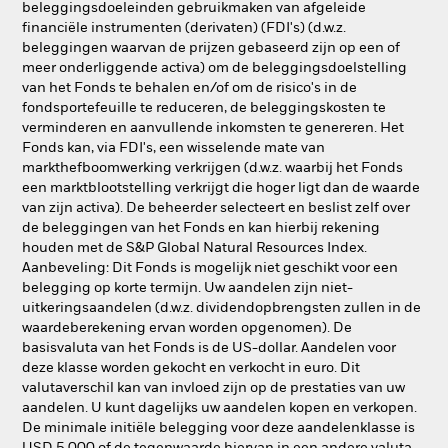
beleggingsdoeleinden gebruikmaken van afgeleide
financiële instrumenten (derivaten) (FDI's) (d.w.z.
beleggingen waarvan de prijzen gebaseerd zijn op een of
meer onderliggende activa) om de beleggingsdoelstelling
van het Fonds te behalen en/of om de risico's in de
fondsportefeuille te reduceren, de beleggingskosten te
verminderen en aanvullende inkomsten te genereren. Het
Fonds kan, via FDI's, een wisselende mate van
markthefboomwerking verkrijgen (d.w.z. waarbij het Fonds
een marktblootstelling verkrijgt die hoger ligt dan de waarde
van zijn activa). De beheerder selecteert en beslist zelf over
de beleggingen van het Fonds en kan hierbij rekening
houden met de S&P Global Natural Resources Index.
Aanbeveling: Dit Fonds is mogelijk niet geschikt voor een
belegging op korte termijn. Uw aandelen zijn niet-
uitkeringsaandelen (d.w.z. dividendopbrengsten zullen in de
waardeberekening ervan worden opgenomen). De
basisvaluta van het Fonds is de US-dollar. Aandelen voor
deze klasse worden gekocht en verkocht in euro. Dit
valutaverschil kan van invloed zijn op de prestaties van uw
aandelen. U kunt dagelijks uw aandelen kopen en verkopen.
De minimale initiële belegging voor deze aandelenklasse is