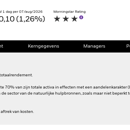
V 1 dag per 07/aug/2026
Morningstar Rating
0,10 (1,26%)
nt
Kerngegevens
Managers
P
 totaalrendement.
e 70% van zijn totale activa in effecten met een aandelenkarakter (
 de sector van de natuurlijke hulpbronnen, zoals maar niet beperkt to
aftrek van kosten.