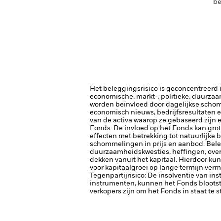
be
Het beleggingsrisico is geconcentreerd in
economische, markt-, politieke, duurza
worden beïnvloed door dagelijkse schomm
economisch nieuws, bedrijfsresultaten e
van de activa waarop ze gebaseerd zijn e
Fonds. De invloed op het Fonds kan gro
effecten met betrekking tot natuurlijke
schommelingen in prijs en aanbod.
Bele
duurzaamheidskwesties, heffingen, ove
dekken vanuit het kapitaal. Hierdoor k
voor kapitaalgroei op lange termijn ver
Tegenpartijrisico: De insolventie van ins
instrumenten, kunnen het Fonds blootste
verkopers zijn om het Fonds in staat te 