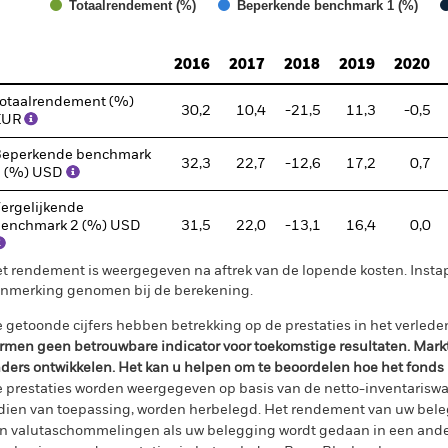
Totaalrendement (%)
Beperkende benchmark 1 (%)
d of interactive chart.
2016
2017
2018
2019
2020
otaalrendement (%)
30,2
10,4
-21,5
11,3
-0,5
EUR
eperkende benchmark
32,3
22,7
-12,6
17,2
0,7
1 (%) USD
ergelijkende
enchmark 2 (%) USD
31,5
22,0
-13,1
16,4
0,0
t rendement is weergegeven na aftrek van de lopende kosten. Insta
nmerking genomen bij de berekening.
 getoonde cijfers hebben betrekking op de prestaties in het verlede
rmen geen betrouwbare indicator voor toekomstige resultaten. Mark
ders ontwikkelen. Het kan u helpen om te beoordelen hoe het fonds
 prestaties worden weergegeven op basis van de netto-inventariswa
dien van toepassing, worden herbelegd. Het rendement van uw beleg
n valutaschommelingen als uw belegging wordt gedaan in een ander