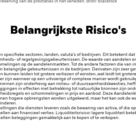
rekening van de prestaties in het verleden. Bron: Blackrock
Belangrijkste Risico's
 specifieke sectoren, landen, valuta's of bedrijven. Dit betekent dat
amheids- of regelgevingsgebeurtenissen.
De waarde van aandelen en
elingen op de aandelenmarkten. Tot de andere factoren die van inv
n belangrijke gebeurtenissen in de bedrijven.
Derivaten zijn zeer g
n kunnen leiden tot grotere verliezen of winsten, wat leidt tot grot
ter zijn wanneer op een uitvoerige of complexe manier wordt gebrui
 bronnen zijn onderhevig aan milieu- of duurzaamheidskwesties, hef
ggingen in effecten met betrekking tot natuurlijke bronnen zijn ond
rheidsregels en schommelingen in prijs en aanbod.
Deze Aandelenkl
unnen hogere opbrengsten worden uitgekeerd, maar het kan ook de w
minderen.
tellingen die diensten leveren zoals de bewaring van activa, of die o
llen aan financieel verlies.
Liquiditeitsrisico: lagere liquiditeit be
stellen beleggingen gemakkelijk aan te kopen of te verkopen.