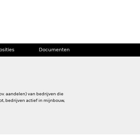
osities
Documenten
bv. aandelen) van bedrijven die
t, bedrijven actief in mijnbouw,