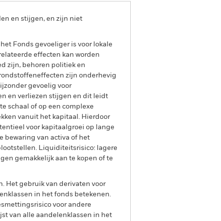
 en stijgen, en zijn niet
 het Fonds gevoeliger is voor lokale
relateerde effecten kan worden
 zijn, behoren politiek en
rondstoffeneffecten zijn onderhevig
ijzonder gevoelig voor
 en verliezen stijgen en dit leidt
ote schaal of op een complexe
ken vanuit het kapitaal. Hierdoor
ntieel voor kapitaalgroei op lange
de bewaring van activa of het
otstellen. Liquiditeitsrisico: lagere
ngen gemakkelijk aan te kopen of te
n. Het gebruik van derivaten voor
lenklassen in het fonds betekenen.
smettingsrisico voor andere
jst van alle aandelenklassen in het