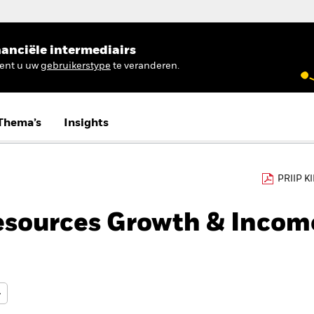
anciële intermediairs
ient u uw
gebruikerstype
te veranderen.
Thema’s
Insights
PRIIP K
esources Growth & Incom