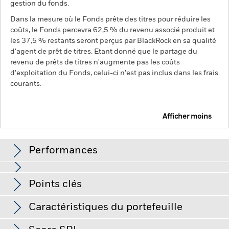
gestion du fonds.
Dans la mesure où le Fonds prête des titres pour réduire les
coûts, le Fonds percevra 62,5 % du revenu associé produit et
les 37,5 % restants seront perçus par BlackRock en sa qualité
d'agent de prêt de titres. Etant donné que le partage du
revenu de prêts de titres n'augmente pas les coûts
d'exploitation du Fonds, celui-ci n'est pas inclus dans les frais
courants.
Afficher moins
BGF Asian Tiger Bond Fund
Performances
Graphique
Points clés
Le risque de crédit, les variations de taux d'intérêt et/ou les
défauts de l'émetteur auront un impact significatif sur la
performance des titres de créance. Les baisses potentielles
Voir le graphique complet
Caractéristiques du portefeuille
ou effectives de la notation de crédit peuvent accroître le
Actif net du fonds
USD 2 031 335 366,47
niveau de risque.
Les marchés émergents sont généralement
au 07/août/2026
plus sensibles aux conditions économiques et politiques que