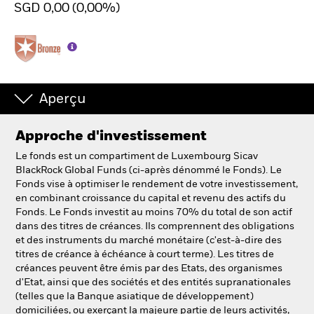
SGD 0,00 (0,00%)
Intermédiaires financiers.
België
Change location
Aperçu
NL
FR
Approche d'investissement
Le fonds est un compartiment de Luxembourg Sicav
BlackRock
BlackRock Global Funds (ci-après dénommé le Fonds). Le
Fonds vise à optimiser le rendement de votre investissement,
iShares
en combinant croissance du capital et revenu des actifs du
Fonds. Le Fonds investit au moins 70% du total de son actif
dans des titres de créances. Ils comprennent des obligations
Aladdin
et des instruments du marché monétaire (c'est-à-dire des
titres de créance à échéance à court terme). Les titres de
Notre société
créances peuvent être émis par des Etats, des organismes
d'Etat, ainsi que des sociétés et des entités supranationales
(telles que la Banque asiatique de développement)
domiciliées, ou exerçant la majeure partie de leurs activités,