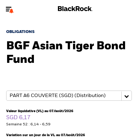
Bienvenue sur le site BlackRock pour les intermédiaires
financiers.
OBLIGATIONS
Pour accéder directement à un autre site BlackRock, veuillez mettre à
BGF Asian Tiger Bond
jour
votre type d'utilisateur
Fund
A propos de BlackRock
Produits
Thèmes
Insights
Valeur liquidative (VL) au 07/août/2026
SGD 6,17
ETFs & Fonds indiciels
Semaine 52 : 6,14 - 6,59
Variation sur un jour de la VL au 07/août/2026
Documents