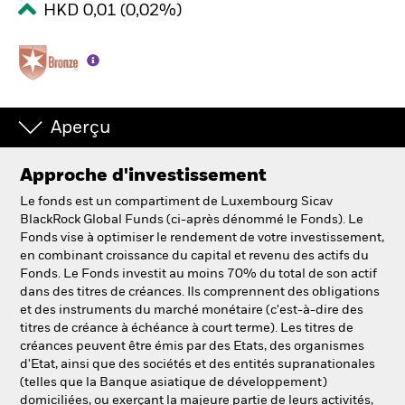
HKD 0,01 (0,02%)
Intermédiaires financiers.
België
Change location
Aperçu
NL
FR
Approche d'investissement
Le fonds est un compartiment de Luxembourg Sicav
BlackRock
BlackRock Global Funds (ci-après dénommé le Fonds). Le
Fonds vise à optimiser le rendement de votre investissement,
iShares
en combinant croissance du capital et revenu des actifs du
Fonds. Le Fonds investit au moins 70% du total de son actif
dans des titres de créances. Ils comprennent des obligations
Aladdin
et des instruments du marché monétaire (c'est-à-dire des
titres de créance à échéance à court terme). Les titres de
Notre société
créances peuvent être émis par des Etats, des organismes
d'Etat, ainsi que des sociétés et des entités supranationales
(telles que la Banque asiatique de développement)
domiciliées, ou exerçant la majeure partie de leurs activités,