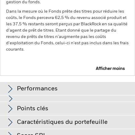
gestion du fonds.
Dans la mesure où le Fonds prête des titres pour réduire les
coûts, le Fonds percevra 62,5 % du revenu associé produit et
les 37,5 % restants seront perçus par BlackRock en sa qualité
d'agent de prêt de titres. Etant donné que le partage du
revenu de prêts de titres n'augmente pas les coûts
d'exploitation du Fonds, celui-ci n'est pas inclus dans les frais
courants.
Afficher moins
BGF Asian Tiger Bond Fund
Performances
Graphique
Points clés
Le risque de crédit, les variations de taux d'intérêt et/ou les
défauts de l'émetteur auront un impact significatif sur la
performance des titres de créance. Les baisses potentielles
Voir le graphique complet
Caractéristiques du portefeuille
ou effectives de la notation de crédit peuvent accroître le
Actif net du fonds
USD 2 029 473 751,14
niveau de risque.
Les marchés émergents sont généralement
au 06/août/2026
plus sensibles aux conditions économiques et politiques que