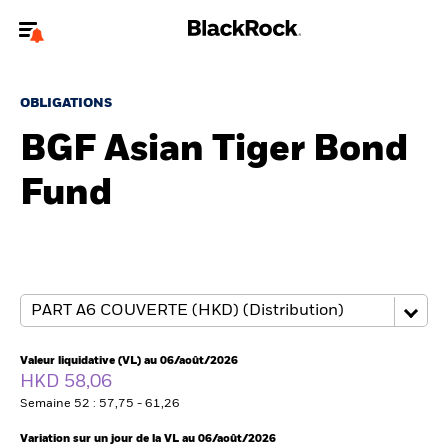
Bienvenue sur le site BlackRock pour les intermédiaires
financiers.
OBLIGATIONS
Pour accéder directement à un autre site BlackRock, veuillez mettre à
BGF Asian Tiger Bond
jour
votre type d'utilisateur
Fund
A propos de BlackRock
Produits
Thèmes
Insights
Valeur liquidative (VL) au 06/août/2026
HKD 58,06
ETFs & Fonds indiciels
Semaine 52 : 57,75 - 61,26
Variation sur un jour de la VL au 06/août/2026
Documents