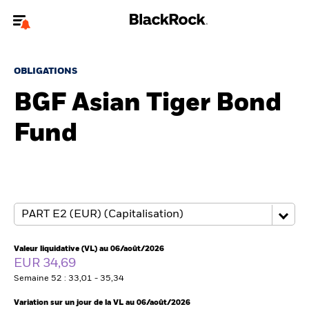
Bienvenue sur le site BlackRock pour les intermédiaires
financiers.
OBLIGATIONS
Pour accéder directement à un autre site BlackRock, veuillez mettre à
BGF Asian Tiger Bond
jour
votre type d'utilisateur
Fund
A propos de BlackRock
Produits
Thèmes
Insights
Valeur liquidative (VL) au 06/août/2026
EUR 34,69
ETFs & Fonds indiciels
Semaine 52 : 33,01 - 35,34
Variation sur un jour de la VL au 06/août/2026
Documents