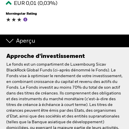
EUR 0,01 (0,03%)
Morningstar Rating
Intermédiaires financiers.
België
Change location
Aperçu
NL
FR
Approche d'investissement
Le fonds est un compartiment de Luxembourg Sicav
BlackRock
BlackRock Global Funds (ci-après dénommé le Fonds). Le
Fonds vise à optimiser le rendement de votre investissement,
iShares
en combinant croissance du capital et revenu des actifs du
Fonds. Le Fonds investit au moins 70% du total de son actif
dans des titres de créances. Ils comprennent des obligations
Aladdin
et des instruments du marché monétaire (c'est-à-dire des
titres de créance à échéance à court terme). Les titres de
Notre société
créances peuvent être émis par des Etats, des organismes
d'Etat, ainsi que des sociétés et des entités supranationales
(telles que la Banque asiatique de développement)
domiciliées, ou exerçant la majeure partie de leurs activités,