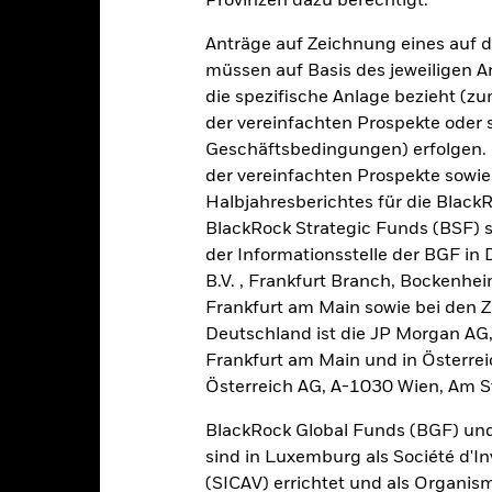
Provinzen dazu berechtigt.
alues
10
Anträge auf Zeichnung eines auf 
müssen auf Basis des jeweiligen 
die spezifische Anlage bezieht (zu
5
der vereinfachten Prospekte oder
Geschäftsbedingungen) erfolgen. 
der vereinfachten Prospekte sowie
0
Halbjahresberichtes für die Black
2021
2022
2023
BlackRock Strategic Funds (BSF) s
Gesamtrendite (%)
Einschränkung Be
der Informationsstelle der BGF in
B.V. , Frankfurt Branch, Bockenh
d of interactive chart.
Frankfurt am Main sowie bei den Za
2021
2022
Deutschland ist die JP Morgan AG
esamtrendite (%) EUR
Frankfurt am Main und in Österrei
Österreich AG, A-1030 Wien, Am S
inschränkung Benchmark 1 (%) USD
i der Berechnung wurden die laufenden Kosten abgezogen. Aus 
BlackRock Global Funds (BGF) und
sgabeauf- und Rücknahmeabschläge.
sind in Luxemburg als Société d'In
(SICAV) errichtet und als Organis
e aufgeführten Zahlen beziehen sich auf die Wertentwicklung in de