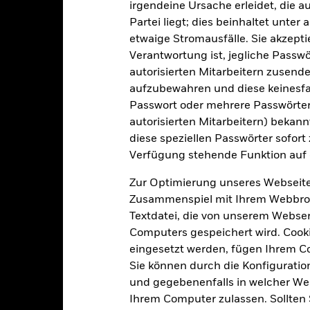
irgendeine Ursache erleidet, die a
Morningstar-Kategorie
Luxemburg
Partei liegt; dies beinhaltet unte
etwaige Stromausfälle. Sie akzept
Transaktionshäufigkeit
BlackRock (Luxembourg) S.A.
Verantwortung ist, jegliche Passwör
Transaktionsdatum +3 Tage
SEDOL
autorisierten Mitarbeitern zusende
BGFDHI3
aufzubewahren und diese keinesfal
Passwort oder mehrere Passwörter
autorisierten Mitarbeitern) bekannt
Portfoliomerkmale
diese speziellen Passwörter sofort
Verfügung stehende Funktion auf 
Zur Optimierung unseres Webseite
Zusammenspiel mit Ihrem Webbrowser
2 662
12 Monate nachlaufende
Textdatei, die von unserem Webserv
Dividendenausschüttungsren
Computers gespeichert wird. Cookie
-
Per 31.Juli2026
eingesetzt werden, fügen Ihrem 
KGV
Sie können durch die Konfiguratio
2,56
Per 30.Juni2026
und gegebenenfalls in welcher Wei
Rückzahlungsrendite
Ihrem Computer zulassen. Sollten 
Per 30.Juni2026