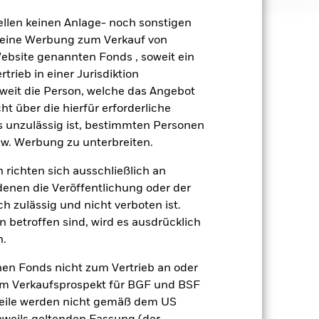
ellen keinen Anlage- noch sonstigen
 keine Werbung zum Verkauf von
äge sind nicht garantiert und
Website genannten Fonds , soweit ein
nicht zurück.
rieb in einer Jurisdiktion
soweit die Person, welche das Angebot
gsrisikos ein. Der Einsatz von
ht über die hierfür erforderliche
ng „Spill-over-Effekt“) für andere
es unzulässig ist, bestimmten Personen
emessene Verfahren zur Minderung
w. Werbung zu unterbreiten.
nter dem Namen des Fonds können
herung sind durch den Begriff
 richten sich ausschließlich an
t Währungsabsicherung ist zudem auf
denen die Veröffentlichung oder der
h zulässig und nicht verboten ist.
amit verbundenen erzielten Ertrags
 betroffen sind, wird es ausdrücklich
ilung aus Wertpapierleihegeschäften
n.
nen Fonds nicht zum Vertrieb an oder
Weniger anzeigen
im Verkaufsprospekt für BGF und BSF
nteile werden nicht gemäß dem US
Verkaufsprospekt
Herunterladen