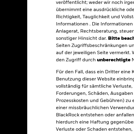
veröffentlicht; weder wir noch irg
s vom Fonds gehaltenen Vermögensgegenstandes fällige Erträge nicht
bedeutet, dass es nicht genügend Käufer oder Verkäufer gibt, um Anl
übernimmt eine ausdrückliche oder
Richtigkeit, Tauglichkeit und Volls
Informationen . Die Informationen 
Eckdaten
Anlagerat, Rechtsberatung, steuer
sonstiger Hinsicht dar.
Bitte beach
Seiten Zugriffsbeschränkungen un
auf der jeweiligen Seite vermerkt.
USD 3 094 753 128,26
Auflegung Anteilsklasse
den Zugriff durch
unberechtigte
N
Währung der Reihe
Für den Fall, dass ein Dritter ein
06.Feb.2018
Anlageklasse
Benutzung dieser Website einbring
USD
SFDR-Klassifizierung
vollständig für sämtliche Verlust
70%MSCIWLDNET /
Forderungen, Schäden, Ausgaben 
Laufende Gebühren
30%LGAINXUSDH Index
Prozesskosten und Gebühren) zu en
ISIN
0,00%
einer missbräuchlichen Verwendung
Mindestsumme bei Erstanlag
BlackRock entstehen oder anfallen.
0,75%
hierdurch eine Haftung gegenüber 
Gewinnverwendung
0,00%
Verluste oder Schaden entstehen, 
Rechtsform
USD 1 000,00