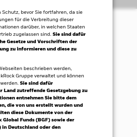
Positionen
Unterlagen
m Schutz, bevor Sie fortfahren, da sie
ngen für die Verbreitung dieser
mationen darüber, in welchen Staaten
trieb zugelassen sind.
Sie sind dafür
che Gesetze und Vorschriften der
ann, einschließlich
ng zu informieren und diese zu
tteln, Einlagen und
 Webseiten beschrieben werden,
t ist, können je nach
kRock Gruppe verwaltet und können
kt variieren. Bei der Auswahl dieser
t werden.
Sie sind dafür
mmengesetzten Referenzindex,
Hedged (30 %) (der „Index“),
Ihr Land zutreffende Gesetzgebung zu
chts des Anlageziels und der
tionen entnehmen Sie bitte dem
ndex heran, ist jedoch bei der
n, die von uns erstellt wurden und
m Ermessen auch in Wertpapieren
alten diese Dokumente von der
obestände des Fonds werden
k Global Funds (BGF) sowie der
loomberg Global Aggregate Bond Index
 in Deutschland oder den