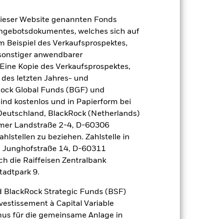
dieser Website genannten Fonds
Angebotsdokumentes, welches sich auf
m Beispiel des Verkaufsprospektes,
 sonstiger anwendbarer
Eine Kopie des Verkaufsprospektes,
 des letzten Jahres- und
Rock Global Funds (BGF) und
2024
2025
ind kostenlos und in Papierform bei
nchmark 1 (%)
 Deutschland, BlackRock (Netherlands)
eimer Landstraße 2-4, D-60306
hlstellen zu beziehen. Zahlstelle in
2023
2024
2025
, Junghofstraße 14, D-60311
10,3
ch die Raiffeisen Zentralbank
tadtpark 9.
16,1
der Berechnung ausgenommen sind
 BlackRock Strategic Funds (BSF)
vestissement à Capital Variable
mus für die gemeinsame Anlage in
r Vergangenheit.
Die Wertentwicklung in