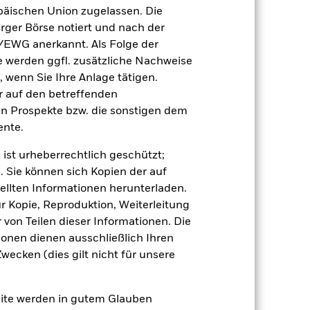
tentwicklung. Die Märkte könnten sich in
äischen Union zugelassen. Die
beurteilen, wie der Fonds in der
rger Börse notiert und nach der
/EWG anerkannt. Als Folge der
(NIW) mit reinvestiertem Bruttoertrag
erden ggfl. zusätzliche Nachweise
ann Ihre Rendite höher oder geringer
, wenn Sie Ihre Anlage tätigen.
n, in der die Wertentwicklung in der
ir auf den betreffenden
en Prospekte bzw. die sonstigen dem
nte.
 ist urheberrechtlich geschützt;
. Sie können sich Kopien der auf
ellten Informationen herunterladen.
ur Kopie, Reproduktion, Weiterleitung
uf die Wertentwicklung von
von Teilen dieser Informationen. Die
einem Risikoniveau führen.
Der Wert von
ionen dienen ausschließlich Ihren
werden. Weitere Einflussfaktoren sind
sse.
Derivate können äußerst stark auf
ecken (dies gilt nicht für unsere
 Gewinnen erhöhen. Der Fondswert
Derivate in großem Umfang oder auf
 Vermögenswerten anbieten oder als
site werden in gutem Glauben
 für den Fonds führen.
Kreditrisiko: