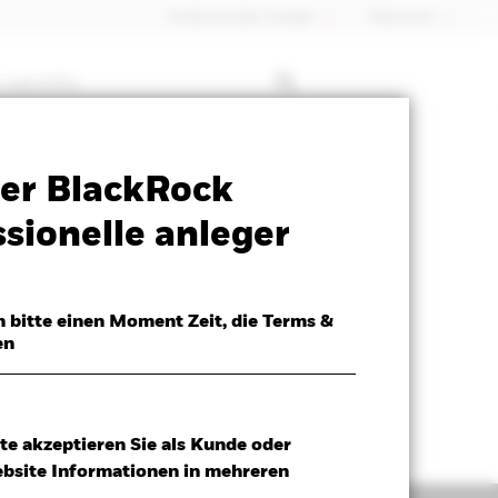
Professioneller Anleger
Õsterreich
 mit ETFs
Verkaufsprospekt
Herunterladen
er BlackRock
sionelle anleger
h bitte einen Moment Zeit, die Terms &
en
te akzeptieren Sie als Kunde oder
ebsite Informationen in mehreren