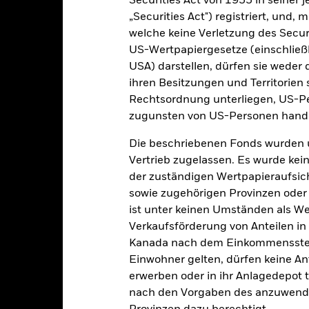
e Fund
Securities Act von 1933 in seiner 
„Securities Act") registriert, und,
Wertentwicklung
welche keine Verletzung des Secur
klung
Eckdaten
Fondsmanager
US-Wertpapiergesetze (einschließl
USA) darstellen, dürfen sie weder 
ihren Besitzungen und Territorien 
enditen
Rechtsordnung unterliegen, US-Pe
zugunsten von US-Personen hande
Kalenderjahr
Annualisiert
Kumulativ
Angaben 
ge: 2024-08-31 00:00:00 to 2026-07-31 00:00:00.
Die beschriebenen Fonds wurden 
: -16 to 32.
ese Grafik zeigt die Wertentwicklung des Produkts als prozentual
Vertrieb zugelassen. Es wurde kei
tzten 1 Jahren gegenüber seiner Benchmark. Dies kann Ihnen helfe
der zuständigen Wertpapieraufsic
r Vergangenheit verwaltet wurde, und ermöglicht einen Vergleic
sowie zugehörigen Provinzen oder T
ist unter keinen Umständen als W
art
20
r chart with 2 data series.
Verkaufsförderung von Anteilen in
e chart has 1 X axis displaying categories.
Kanada nach dem Einkommenssteue
e chart has 1 Y axis displaying Values. Range: 0 to 20.
Einwohner gelten, dürfen keine A
15
erwerben oder in ihr Anlagedepot t
nach den Vorgaben des anzuwende