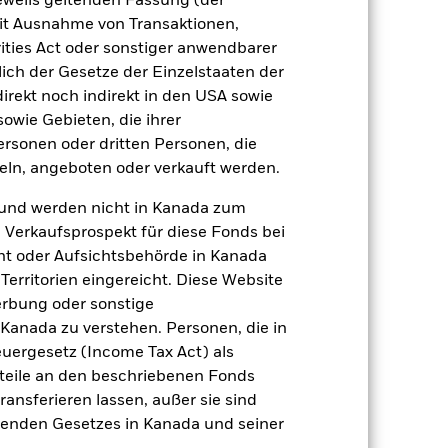
jeweils geltenden Fassung (der
 mit Ausnahme von Transaktionen,
ities Act oder sonstiger anwendbarer
Positionen
Unterlagen
ich der Gesetze der Einzelstaaten der
direkt noch indirekt in den USA sowie
sowie Gebieten, die ihrer
rsonen oder dritten Personen, die
ln, angeboten oder verkauft werden.
zu einzelnen Jahren
und werden nicht in Kanada zum
er Verlust oder Gewinn pro Jahr in den
n Verkaufsprospekt für diese Fonds bei
n zu beurteilen, wie das Produkt in
ht oder Aufsichtsbehörde in Kanada
h mit der Benchmark.
erritorien eingereicht. Diese Website
erbung oder sonstige
 Kanada zu verstehen. Personen, die in
rgesetz (Income Tax Act) als
nteile an den beschriebenen Fonds
ransferieren lassen, außer sie sind
nden Gesetzes in Kanada und seiner