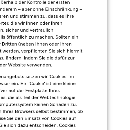
ußerhalb der Kontrolle der ersten
EUR Flexible Allocation - Global
r anderem – aber ohne Einschränkung –
ieren und stimmen zu, dass es Ihre
täglich, berechnet auf Basis von
Terminpreisen
ter, die wir Ihnen oder Ihren
BPMR0D6
n, sicher und vertraulich
ls öffentlich zu machen. Sollten ein
 Dritten (neben Ihnen oder Ihren
 werden, verpflichten Sie sich hiermit,
 zu ändern, indem Sie die dafür zur
der Website verwenden.
nangebots setzen wir 'Cookies' im
 ein. Ein 'Cookie' ist eine kleine
8,76
er auf der Festplatte Ihres
dite
s, die als Teil der Webtechnologie
Computersystem keinen Schaden zu.
19,73
n Ihres Browsers selbst bestimmen, ob
se Sie den Einsatz von Cookies auf
15,24%
Sie sich dazu entscheiden, Cookies