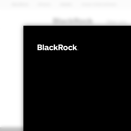
BlackRock
iShares
Aladdin
Unser Unternehmen
Über uns
MULTI-ASSET
BGF Dynamic 
NAV per 05.Aug.2026
NAV per 05
EUR 10,22
EU
52W-Bandbreite 9,59 - 10,32