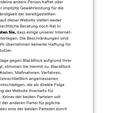
endeine andere Person haftet oder
 aus oder zahlt Kapital nicht zurück.
agen leicht zu verkaufen oder zu kaufen.
 implizite Gewährleistung für die
tändigkeit der bereitgestellten
auf dieser Website stellen weder
rechtliche Beratung noch Rat in
ten Sie,
dass einige unserer Internet-
terliegen. Die Beschränkungen sind
 Wir übernehmen keinerlei Haftung für
21.Aug.2024
utzer.
EUR
e Klage gegen BlackRock aufgrund Ihrer
Multi-Asset
t, stimmen Sie hiermit zu, BlackRock
Andere
e, Kosten, Maßnahmen, Verfahren,
(einschließlich angemessenen
0,81%
tschädigen, die als direkte Folge
LU2861738883
 der Website Ihrerseits für
e
USD 10 000 000,00
 Keiner der beiden Parteien soll
der anderen Partei für jegliche
Ausschüttung
den eine der beiden Parteien durch
UCITS