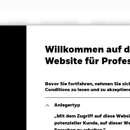
Produkte
Themen & Märkte
Anlegen & Sparen
PRIIP KID
Factsheet
Willkommen auf d
High Income Fund
Website für Profes
Bevor Sie fortfahren, nehmen Sie sic
Conditions zu lesen und zu akzeptier
.Aug.2026
R 0,08 (0,79%)
Anlegertyp
„Mit dem Zugriff auf diese Websi
potenzieller Kunde, auf dieser W