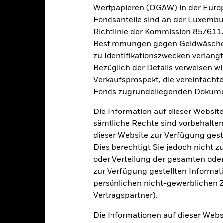
r Vergangenheit ist kein verlässlicher Indikator für die künftige Wer
Wertpapieren (OGAW) in der Europ
r Zukunft vollkommen anders entwickeln. Dies kann Ihnen helfen zu 
Fondsanteile sind an der Luxembu
rgangenheit verwaltet wurde.
Richtlinie der Kommission 85/611
e Wertentwicklung wird auf der Grundlage eines Nettoinventarwerts 
Bestimmungen gegen Geldwäsche w
gezeigt, sofern vorhanden. Aufgrund von Währungsschwankungen k
zu Identifikationszwecken verlangt
sfallen, falls Sie in einer anderen Währung als derjenigen investiere
Bezüglich der Details verweisen w
rgangenheit berechnet wurde.
Quelle:
Blackrock
Verkaufsprospekt, die vereinfacht
Fonds zugrundeliegenden Dokume
Die Information auf dieser Website
Wesentliche Risiken
sämtliche Rechte sind vorbehalten
dieser Website zur Verfügung gest
Dies berechtigt Sie jedoch nicht z
er der Ausfall eines Emittenten haben wesentliche Auswirkungen a
oder Verteilung der gesamten oder 
elle oder effektive Herabstufungen der Kreditwürdigkeit können zu 
zur Verfügung gestellten Informat
nn durch die täglichen Kursbewegungen an den Börsen beeinflusst 
 sowie Unternehmensergebnisse und wichtige Unternehmensereigni
persönlichen nicht-gewerblichen Zw
den Vermögenswerts reagieren und das Ausmaß von Verlusten und
Vertragspartner).
kungen. Die Auswirkungen für den Fond können größer sein, wenn 
gkeit von Instituten, die Dienstleistungen wie die Verwahrung von
Die Informationen auf dieser Web
 Geschäften mit anderen Instrumenten auftreten, kann zu Verlusten