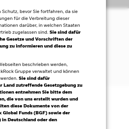
Positionen
Unterlagen
m Schutz, bevor Sie fortfahren, da sie
ngen für die Verbreitung dieser
mationen darüber, in welchen Staaten
 Maximierung der Rendite auf Ihre
trieb zugelassen sind.
Sie sind dafür
ales und Governance (ESG) entspricht.
che Gesetze und Vorschriften der
ng zu informieren und diese zu
n. Dazu gehören Anleihen und
 Webseiten beschrieben werden,
ationalen Einrichtungen (z. B. die
kRock Gruppe verwaltet und können
t werden.
Sie sind dafür
Ihr Land zutreffende Gesetzgebung zu
tionen entnehmen Sie bitte dem
n, die von uns erstellt wurden und
äge sind nicht garantiert und
alten diese Dokumente von der
nicht zurück.
k Global Funds (BGF) sowie der
eisen höhere "Kreditrisiken" auf
 in Deutschland oder den
nswerts, der ihnen zugrunde liegt,
lge größeren Schwankungen. Die