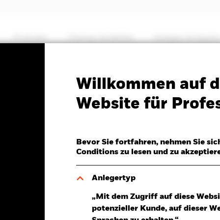
Produkte
Themen & Märkte
Anlegen & Sparen
PRIIP KID
Factsheet
Verkaufsprospekt
Willkommen auf d
gh Yield Bond Fund
Website für Profes
Bevor Sie fortfahren, nehmen Sie sic
Conditions zu lesen und zu akzeptier
7.Aug.2026
Morningstar Rating
D 0,05 (0,15%)
Anlegertyp
„Mit dem Zugriff auf diese Websi
potenzieller Kunde, auf dieser W