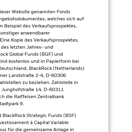
dieser Website genannten Fonds
Angebotsdokumentes, welches sich auf
m Beispiel des Verkaufsprospektes,
 sonstiger anwendbarer
Eine Kopie des Verkaufsprospektes,
 des letzten Jahres- und
2022
2023
2024
2025
Rock Global Funds (BGF) und
nchmark 1 (%)
ind kostenlos und in Papierform bei
 Deutschland, BlackRock (Netherlands)
 erzielt, die nicht mehr gültig sind.
eimer Landstraße 2-4, D-60306
hlstellen zu beziehen. Zahlstelle in
geziel und seine Anlagepolitik.
, Junghofstraße 14, D-60311
2021
2022
2023
2024
2025
ch die Raiffeisen Zentralbank
tadtpark 9.
2,2
-12,9
11,9
8,2
8,1
 BlackRock Strategic Funds (BSF)
vestissement à Capital Variable
3,0
-11,4
13,0
9,2
8,5
mus für die gemeinsame Anlage in