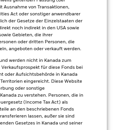
jeweils geltenden Fassung (der
 mit Ausnahme von Transaktionen,
ities Act oder sonstiger anwendbarer
Positionen
Unterlagen
ich der Gesetze der Einzelstaaten der
direkt noch indirekt in den USA sowie
sowie Gebieten, die ihrer
rsonen oder dritten Personen, die
zu einzelnen Jahren
ln, angeboten oder verkauft werden.
er Verlust oder Gewinn pro Jahr in den
und werden nicht in Kanada zum
fen zu beurteilen, wie das Produkt in
n Verkaufsprospekt für diese Fonds bei
h mit der Benchmark.
ht oder Aufsichtsbehörde in Kanada
erritorien eingereicht. Diese Website
erbung oder sonstige
 Kanada zu verstehen. Personen, die in
rgesetz (Income Tax Act) als
nteile an den beschriebenen Fonds
ransferieren lassen, außer sie sind
nden Gesetzes in Kanada und seiner