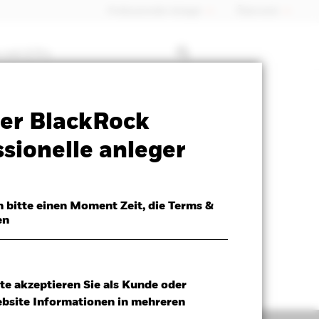
Professioneller Anleger
Õsterreich
 mit ETFs
SFDR Web Disclosure
Herunterladen
er BlackRock
sionelle anleger
h bitte einen Moment Zeit, die Terms &
en
te akzeptieren Sie als Kunde oder
ebsite Informationen in mehreren