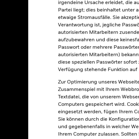
ISIN
irgendeine Ursache erleidet, die a
5,00%
Partei liegt; dies beinhaltet unte
Mindestsumme bei Erstanlag
etwaige Stromausfälle. Sie akzept
1,25%
Gewinnverwendung
Verantwortung ist, jegliche Passwör
0,00%
Rechtsform
autorisierten Mitarbeitern zusende
USD 1 000,00
aufzubewahren und diese keinesfal
Morningstar-Kategorie
Luxemburg
Passwort oder mehrere Passwörter
autorisierten Mitarbeitern) bekannt
Transaktionshäufigkeit
BlackRock (Luxembourg) S.A.
diese speziellen Passwörter sofort
Transaktionsdatum +3 Tage
Verfügung stehende Funktion auf 
SEDOL
MEREHUI
Zur Optimierung unseres Webseite
Zusammenspiel mit Ihrem Webbrowser
Textdatei, die von unserem Webserv
Portfoliomerkmale
Computers gespeichert wird. Cookie
eingesetzt werden, fügen Ihrem 
Sie können durch die Konfiguratio
und gegebenenfalls in welcher Wei
1 100
Standardabweichung (3J)
Ihrem Computer zulassen. Sollten 
Per 31.Juli2026