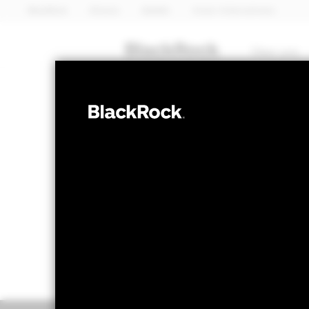
BlackRock
iShares
Aladdin
Unser Unternehmen
Über uns
ANLEIHEN
BGF Global Hi
NAV per 07.Aug.2026
NAV per 0
USD 34,26
US
52W-Bandbreite 32,63 - 34,26