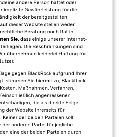
gt demzufolge größeren Schwankungen.
endeine andere Person haftet oder
eise eingesetzt werden.
Der Fonds ist
 implizite Gewährleistung für die
ht vereinbar sind. Das ESG-Screening
 Screening, negative Auswirkungen auf
tändigkeit der bereitgestellten
auf dieser Website stellen weder
 Vermögenswerten anbieten oder als
 für den Fonds führen.
Kreditrisiko:
rechtliche Beratung noch Rat in
 aus oder zahlt Kapital nicht zurück.
ten Sie,
dass einige unserer Internet-
agen leicht zu verkaufen oder zu kaufen.
terliegen. Die Beschränkungen sind
 Wir übernehmen keinerlei Haftung für
utzer.
e Klage gegen BlackRock aufgrund Ihrer
t, stimmen Sie hiermit zu, BlackRock
e, Kosten, Maßnahmen, Verfahren,
08.Juni2007
(einschließlich angemessenen
USD
tschädigen, die als direkte Folge
 der Website Ihrerseits für
Anleihen
 Keiner der beiden Parteien soll
Artikel 8
der anderen Partei für jegliche
1,46%
den eine der beiden Parteien durch