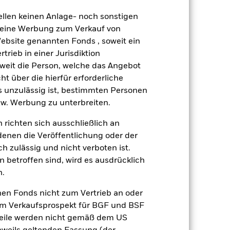
gesetzt werden. Der Fonds ist
ellen keinen Anlage- noch sonstigen
G-Kriterien nicht vereinbar sind.
 keine Werbung zum Verkauf von
r ESG-Leistungen des Fonds
r Investitionen des Fonds im
Website genannten Fonds , soweit ein
rieb in einer Jurisdiktion
gsrisikos ein. Der Einsatz von
soweit die Person, welche das Angebot
ng „Spill-over-Effekt“) für andere
ht über die hierfür erforderliche
emessene Verfahren zur Minderung
es unzulässig ist, bestimmten Personen
nter dem Namen des Fonds können
w. Werbung zu unterbreiten.
herung sind durch den Begriff
t Währungsabsicherung ist zudem auf
 richten sich ausschließlich an
denen die Veröffentlichung oder der
amit verbundenen erzielten Ertrags
h zulässig und nicht verboten ist.
ilung aus Wertpapierleihegeschäften
 betroffen sind, wird es ausdrücklich
n.
Weniger anzeigen
nen Fonds nicht zum Vertrieb an oder
im Verkaufsprospekt für BGF und BSF
SFDR Web Disclosure
nteile werden nicht gemäß dem US