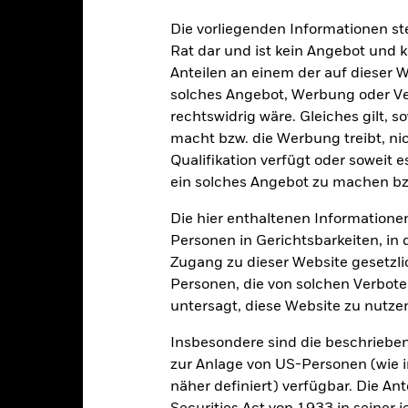
rößer sein, wenn auf umfassende oder komplexe Weise Derivate ein
Die vorliegenden Informationen st
en, die bestimmten Geschäftstätigkeiten nachgehen, die mit den ES
Rat dar und ist kein Angebot und
, sollten Anleger daher eine persönliche ethische Einschätzung de
ng der ESG-Leistungen kann negative Auswirkungen auf den Wert de
Anteilen an einem der auf dieser 
bei dem keine solchen Einschätzungen vorgenommen werden.
solches Angebot, Werbung oder Vert
sicherung dieses Fonds setzen Derivate zur Absicherung des Währun
rechtswidrig wäre. Gleiches gilt, 
nte ein potenzielles Risiko der Ansteckung (auch unter der Bezeichnu
macht bzw. die Werbung treibt, nic
e Verwaltungsgesellschaft des Fonds wird sicherstellen, dass ang
Qualifikation verfügt oder soweit 
 Anteilsklassen vorhanden sind. Über das Drop-Down-Feld direkt u
ein solches Angebot zu machen bz
in dem Fonds anzeigen lassen. Die Anteilsklassen mit Währungsabsic
e gekennzeichnet. Eine vollständige Liste aller Anteilsklassen mi
Die hier enthaltenen Informationen
haft des Fonds erhältlich.
Personen in Gerichtsbarkeiten, in 
eschäfte tätigt, um Kosten zu senken, erhält der Fonds 62,5% des d
Zugang zu dieser Website gesetzlic
 an BlackRock im Rahmen seiner Leihetätigkeit. Da die Ertragsaufte
Personen, die von solchen Verboten
verteuern, sind diese nicht in den laufenden Kosten enthalten.
untersagt, diese Website zu nutze
Insbesondere sind die beschriebe
zur Anlage von US-Personen (wie 
PRIIP KID
Factsheet
Verkaufsprospekt
nd
näher definiert) verfügbar. Die A
Herunterladen