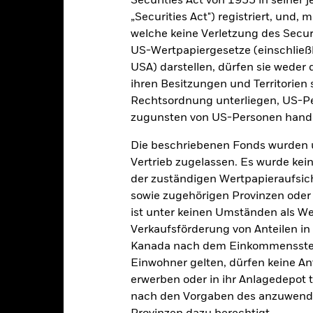
Securities Act von 1933 in seiner 
Wertentwicklung
„Securities Act") registriert, und,
klung
Eckdaten
welche keine Verletzung des Secur
Fondsmanager
US-Wertpapiergesetze (einschließl
enditen
USA) darstellen, dürfen sie weder 
ihren Besitzungen und Territorien 
Rechtsordnung unterliegen, US-Pe
Kalenderjahr
Annualisiert
Kumulativ
Angaben 
zugunsten von US-Personen hande
ge: 2007-04-01 00:00:00 to 2026-07-31 00:00:00.
: -80 to 160.
ese Grafik zeigt die Wertentwicklung des Produkts als prozentual
Die beschriebenen Fonds wurden 
tzten 10 Jahren gegenüber seiner Benchmark. Dies kann Ihnen hel
Vertrieb zugelassen. Es wurde kei
r Vergangenheit verwaltet wurde, und ermöglicht einen Vergleic
der zuständigen Wertpapieraufsic
art
sowie zugehörigen Provinzen oder T
20
r chart with 2 data series.
ist unter keinen Umständen als W
e chart has 1 X axis displaying categories.
e chart has 1 Y axis displaying Values. Range: -15 to 20.
Verkaufsförderung von Anteilen in
15
Kanada nach dem Einkommenssteue
10
Einwohner gelten, dürfen keine A
erwerben oder in ihr Anlagedepot t
5
nach den Vorgaben des anzuwende
alues