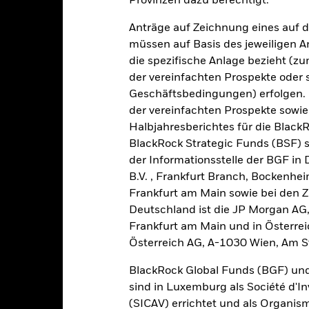
Provinzen dazu berechtigt.
0
Anträge auf Zeichnung eines auf 
-5
müssen auf Basis des jeweiligen 
die spezifische Anlage bezieht (zu
-10
der vereinfachten Prospekte oder
Geschäftsbedingungen) erfolgen. 
-15
der vereinfachten Prospekte sowie
2016
2017
2018
2019
2020
2021
Halbjahresberichtes für die Black
Gesamtrendite (%)
Einschränkung Be
BlackRock Strategic Funds (BSF) s
d of interactive chart.
der Informationsstelle der BGF in
In dieser Zeit wurde die Wertentwicklung des Fonds unter Umständen
B.V. , Frankfurt Branch, Bockenh
Frankfurt am Main sowie bei den Za
m 30.Aug.2022 änderte der Fonds seinen Namen und/oder sein Anla
Deutschland ist die JP Morgan AG
2016
2017
2018
2019
2020
Frankfurt am Main und in Österrei
Österreich AG, A-1030 Wien, Am S
esamtrendite (%) USD
12,2
7,6
-3,4
14,2
7,0
BlackRock Global Funds (BGF) und
inschränkung
sind in Luxemburg als Société d'In
enchmark 1 (%) USD
16,2
8,0
-1,9
14,5
6,5
(SICAV) errichtet und als Organis