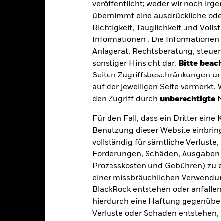
maß von Verlusten und Gewinnen erhöhen. Der Fondswert unterlie
veröffentlicht; weder wir noch irg
größer sein, wenn Derivate in großem Umfang oder auf komplexe W
übernimmt eine ausdrückliche oder
eschäftstätigkeiten auszuschließen, die mit den ESG-Kriterien nic
eduzieren. Dies kann, verglichen mit einem Fonds ohne ein solches
Richtigkeit, Tauglichkeit und Volls
aben.
Informationen . Die Informationen 
gkeit von Instituten, die Dienstleistungen wie die Verwahrung von
 Geschäften mit anderen Instrumenten auftreten, kann zu Verlusten
Anlagerat, Rechtsberatung, steuer
s vom Fonds gehaltenen Vermögensgegenstandes fällige Erträge nicht
sonstiger Hinsicht dar.
Bitte beach
bedeutet, dass es nicht genügend Käufer oder Verkäufer gibt, um Anl
Seiten Zugriffsbeschränkungen un
auf der jeweiligen Seite vermerkt.
den Zugriff durch
unberechtigte
N
Eckdaten
Für den Fall, dass ein Dritter ein
Benutzung dieser Website einbring
vollständig für sämtliche Verlust
USD 2 018 810 448,17
Auflegung Anteilsklasse
Forderungen, Schäden, Ausgaben 
Währung der Reihe
Prozesskosten und Gebühren) zu en
22.Dez.1998
einer missbräuchlichen Verwendung
Anlageklasse
USD
BlackRock entstehen oder anfallen.
SFDR-Klassifizierung
hierdurch eine Haftung gegenüber 
ICE BofA Global High Yield
Laufende Gebühren
nstrained (HW0C) 100% USD
Verluste oder Schaden entstehen, 
Hedged Index (USD)