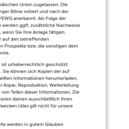
äischen Union zugelassen. Die
der Berechnung ausgenommen sind
rger Börse notiert und nach der
/EWG anerkannt. Als Folge der
r Vergangenheit.
Die Wertentwicklung in
erden ggfl. zusätzliche Nachweise
tentwicklung. Die Märkte könnten sich in
, wenn Sie Ihre Anlage tätigen.
beurteilen, wie der Fonds in der
ir auf den betreffenden
en Prospekte bzw. die sonstigen dem
(NIW) mit reinvestiertem Bruttoertrag
nte.
ann Ihre Rendite höher oder geringer
n, in der die Wertentwicklung in der
 ist urheberrechtlich geschützt;
. Sie können sich Kopien der auf
ellten Informationen herunterladen.
ur Kopie, Reproduktion, Weiterleitung
von Teilen dieser Informationen. Die
ionen dienen ausschließlich Ihren
ecken (dies gilt nicht für unsere
gen von Zinssätzen und weisen höhere
anderen Währungen an.
site werden in gutem Glauben
erungen des ihnen zugrunde liegenden