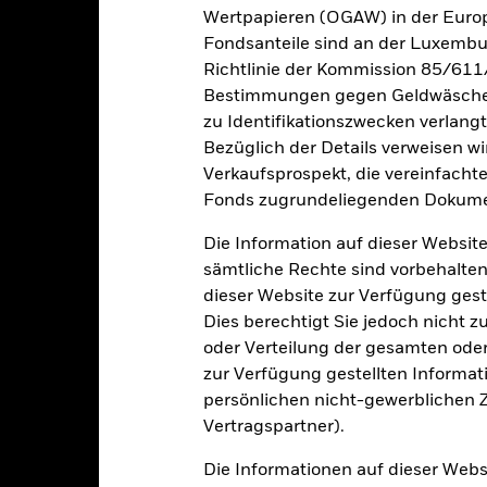
Wertpapieren (OGAW) in der Europ
i der Berechnung wurden die laufenden Kosten abgezogen. Aus 
Fondsanteile sind an der Luxembu
sgabeauf- und Rücknahmeabschläge.
Richtlinie der Kommission 85/611
e aufgeführten Zahlen beziehen sich auf die Wertentwicklung in de
Bestimmungen gegen Geldwäsche w
r Vergangenheit ist kein verlässlicher Indikator für die künftige Wer
zu Identifikationszwecken verlangt
r Zukunft vollkommen anders entwickeln. Dies kann Ihnen helfen zu 
Bezüglich der Details verweisen w
rgangenheit verwaltet wurde.
Verkaufsprospekt, die vereinfacht
e Wertentwicklung wird auf der Grundlage eines Nettoinventarwerts 
Fonds zugrundeliegenden Dokume
gezeigt, sofern vorhanden. Aufgrund von Währungsschwankungen k
sfallen, falls Sie in einer anderen Währung als derjenigen investiere
Die Information auf dieser Website
rgangenheit berechnet wurde.
Quelle:
Blackrock
sämtliche Rechte sind vorbehalten
dieser Website zur Verfügung gest
Dies berechtigt Sie jedoch nicht z
Wesentliche Risiken
oder Verteilung der gesamten oder 
zur Verfügung gestellten Informat
persönlichen nicht-gewerblichen Zw
Vertragspartner).
 Rating unter Investment Grade sind anfälliger gegenüber Änderun
 Wertpapiere mit höherem Rating.
Währungsrisiko: Der Fonds legt in 
Die Informationen auf dieser Web
er auf den Anlagewert aus.
Derivate können äußerst stark auf Änd