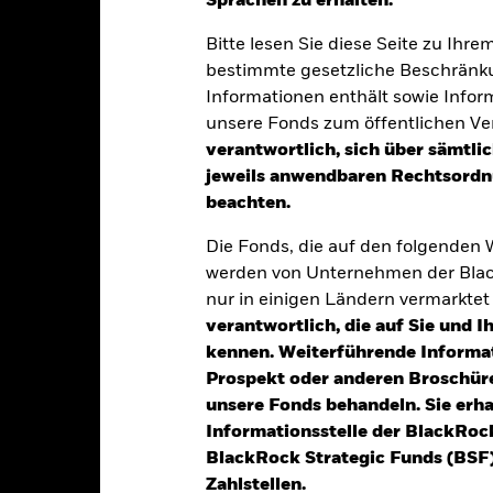
Sprachen zu erhalten.“
klung
Eckdaten
Fondsmanager
Bitte lesen Sie diese Seite zu Ihre
bestimmte gesetzliche Beschränku
Informationen enthält sowie Infor
tion aus Kapitalwachstum und Erträgen auf das Fondsvermögen die
unsere Fonds zum öffentlichen Ver
ise, die den Grundsätzen für Anlagen in den Bereichen Umwelt, Sozi
verantwortlich, sich über sämtli
jeweils anwendbaren Rechtsordnu
70 % seines Gesamtvermögens in festverzinslichen Wertpapieren a
beachten.
erschreibungen mit kurzen Laufzeiten).
Die Fonds, die auf den folgenden
nnen von Regierungen, staatlichen Stellen, Unternehmen und supran
werden von Unternehmen der Blac
au und Entwicklung) ausgegeben werden.
nur in einigen Ländern vermarkte
verantwortlich, die auf Sie und 
kennen. Weiterführende Informa
Prospekt oder anderen Broschüre
alrisiken.
Der Wert der Anlagen und die daraus entstandenen Ertr
unsere Fonds behandeln. Sie erh
n. Anleger erhalten den ursprünglich investierten Betrag eventuell 
Informationsstelle der BlackRoc
t Grade sind anfälliger gegenüber Änderungen von Zinssätzen und w
BlackRock Strategic Funds (BSF)
m Rating. Derivate können äußerst stark auf Änderungen des Vermöge
Zahlstellen.
 Verluste und Gewinne steigern. Der Fondswert unterliegt demzufo