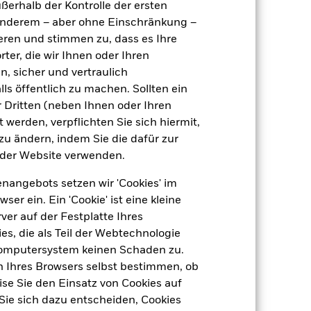
LU0171284937
ußerhalb der Kontrolle der ersten
r anderem – aber ohne Einschränkung –
e
USD 5 000,00
ieren und stimmen zu, dass es Ihre
Thesaurierend
ter, die wir Ihnen oder Ihren
UCITS
n, sicher und vertraulich
ls öffentlich zu machen. Sollten ein
Global High Yield Bond - USD
Hedged
 Dritten (neben Ihnen oder Ihren
 werden, verpflichten Sie sich hiermit,
täglich, berechnet auf Basis von
Terminpreisen
 zu ändern, indem Sie die dafür zur
der Website verwenden.
5705623
nangebots setzen wir 'Cookies' im
 ein. Ein 'Cookie' ist eine kleine
er auf der Festplatte Ihres
s, die als Teil der Webtechnologie
Computersystem keinen Schaden zu.
n Ihres Browsers selbst bestimmen, ob
se Sie den Einsatz von Cookies auf
3,99%
Sie sich dazu entscheiden, Cookies