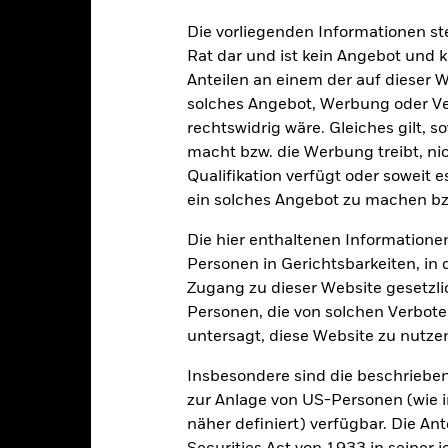
rößer sein, wenn auf umfassende oder komplexe Weise Derivate ein
Die vorliegenden Informationen st
en, die bestimmten Geschäftstätigkeiten nachgehen, die mit den ES
Rat dar und ist kein Angebot und
, sollten Anleger daher eine persönliche ethische Einschätzung de
ng der ESG-Leistungen kann negative Auswirkungen auf den Wert de
Anteilen an einem der auf dieser 
bei dem keine solchen Einschätzungen vorgenommen werden.
solches Angebot, Werbung oder Vert
sicherung dieses Fonds setzen Derivate zur Absicherung des Währun
rechtswidrig wäre. Gleiches gilt, 
nte ein potenzielles Risiko der Ansteckung (auch unter der Bezeichnu
macht bzw. die Werbung treibt, nic
e Verwaltungsgesellschaft des Fonds wird sicherstellen, dass ang
Qualifikation verfügt oder soweit 
 Anteilsklassen vorhanden sind. Über das Drop-Down-Feld direkt u
ein solches Angebot zu machen bz
in dem Fonds anzeigen lassen. Die Anteilsklassen mit Währungsabsic
e gekennzeichnet. Eine vollständige Liste aller Anteilsklassen mi
Die hier enthaltenen Informationen
haft des Fonds erhältlich.
Personen in Gerichtsbarkeiten, in 
eschäfte tätigt, um Kosten zu senken, erhält der Fonds 62,5% des d
Zugang zu dieser Website gesetzlic
 an BlackRock im Rahmen seiner Leihetätigkeit. Da die Ertragsaufte
Personen, die von solchen Verboten
verteuern, sind diese nicht in den laufenden Kosten enthalten.
untersagt, diese Website zu nutze
Insbesondere sind die beschriebe
zur Anlage von US-Personen (wie 
PRIIP KID
Factsheet
Verkaufsprospekt
nd
näher definiert) verfügbar. Die A
Herunterladen