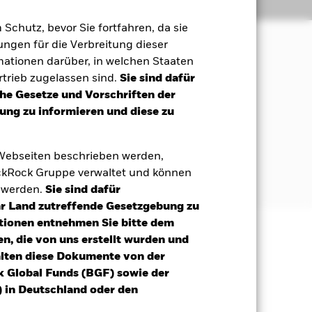
Positionen
Unterlagen
m Schutz, bevor Sie fortfahren, da sie
ngen für die Verbreitung dieser
mationen darüber, in welchen Staaten
 Maximierung der Rendite auf Ihre
trieb zugelassen sind.
Sie sind dafür
ales und Governance (ESG) entspricht.
che Gesetze und Vorschriften der
ng zu informieren und diese zu
n. Dazu gehören Anleihen und
 Webseiten beschrieben werden,
ationalen Einrichtungen (z. B. die
kRock Gruppe verwaltet und können
t werden.
Sie sind dafür
Ihr Land zutreffende Gesetzgebung zu
tionen entnehmen Sie bitte dem
n, die von uns erstellt wurden und
äge sind nicht garantiert und
alten diese Dokumente von der
nicht zurück.
k Global Funds (BGF) sowie der
eisen höhere "Kreditrisiken" auf
 in Deutschland oder den
nswerts, der ihnen zugrunde liegt,
lge größeren Schwankungen. Die