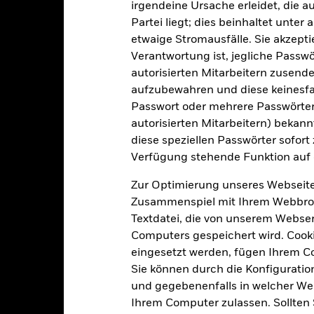
ISIN
irgendeine Ursache erleidet, die a
3,00%
Partei liegt; dies beinhaltet unte
Mindestsumme bei Erstanlag
etwaige Stromausfälle. Sie akzept
1,25%
Gewinnverwendung
Verantwortung ist, jegliche Passwör
0,00%
Rechtsform
autorisierten Mitarbeitern zusende
USD 1 000,00
aufzubewahren und diese keinesfal
Morningstar-Kategorie
Luxemburg
Passwort oder mehrere Passwörter
autorisierten Mitarbeitern) bekannt
Transaktionshäufigkeit
BlackRock (Luxembourg) S.A.
diese speziellen Passwörter sofort
Transaktionsdatum +3 Tage
Verfügung stehende Funktion auf 
SEDOL
MEREYEI
Zur Optimierung unseres Webseite
Zusammenspiel mit Ihrem Webbrowser
Textdatei, die von unserem Webserv
Portfoliomerkmale
Computers gespeichert wird. Cookie
eingesetzt werden, fügen Ihrem 
Sie können durch die Konfiguratio
und gegebenenfalls in welcher Wei
1 100
Standardabweichung (3J)
Ihrem Computer zulassen. Sollten 
Per 31.Juli2026