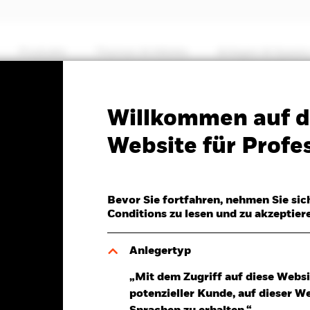
Produkte
Themen & Märkte
Anlegen & Sparen
PRIIP KID
Factsheet
Verkaufsprospekt
Willkommen auf d
gh Yield Bond Fund
Website für Profes
Bevor Sie fortfahren, nehmen Sie sic
Conditions zu lesen und zu akzeptier
7.Aug.2026
Morningstar Rating
D 0,04 (0,13%)
Anlegertyp
„Mit dem Zugriff auf diese Websi
potenzieller Kunde, auf dieser W