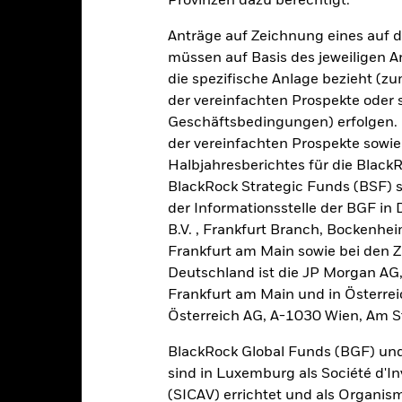
Provinzen dazu berechtigt.
0
Anträge auf Zeichnung eines auf 
-5
müssen auf Basis des jeweiligen 
die spezifische Anlage bezieht (zu
-10
der vereinfachten Prospekte oder
Geschäftsbedingungen) erfolgen. 
-15
der vereinfachten Prospekte sowie
2016
2017
2018
2019
2020
2021
Halbjahresberichtes für die Black
Gesamtrendite (%)
Einschränkung Be
BlackRock Strategic Funds (BSF) s
d of interactive chart.
der Informationsstelle der BGF in
In dieser Zeit wurde die Wertentwicklung des Fonds unter Umständen
B.V. , Frankfurt Branch, Bockenh
Frankfurt am Main sowie bei den Za
m 30.Aug.2022 änderte der Fonds seinen Namen und/oder sein Anla
Deutschland ist die JP Morgan AG
2016
2017
2018
2019
2020
Frankfurt am Main und in Österrei
Österreich AG, A-1030 Wien, Am S
esamtrendite (%) USD
11,7
7,0
-3,9
13,6
6,5
BlackRock Global Funds (BGF) und
inschränkung
sind in Luxemburg als Société d'In
enchmark 1 (%) USD
16,2
8,0
-1,9
14,5
6,5
(SICAV) errichtet und als Organis