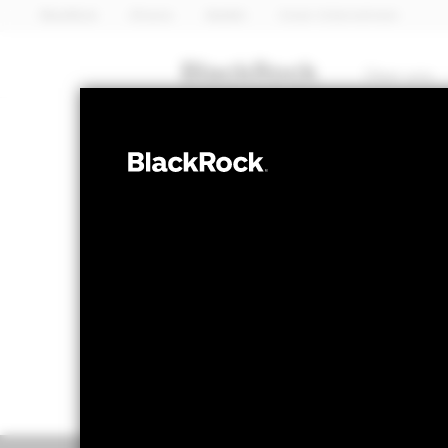
BlackRock
iShares
Aladdin
Unser Unternehmen
Über uns
ANLEIHEN
BGF Global Hi
NAV per 07.Aug.2026
NAV per 0
USD 29,91
US
52W-Bandbreite 28,63 - 29,91