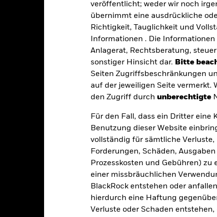
maß von Verlusten und Gewinnen erhöhen. Der Fondswert unterlie
veröffentlicht; weder wir noch irg
größer sein, wenn Derivate in großem Umfang oder auf komplexe W
übernimmt eine ausdrückliche oder
eschäftstätigkeiten auszuschließen, die mit den ESG-Kriterien nic
eduzieren. Dies kann, verglichen mit einem Fonds ohne ein solches
Richtigkeit, Tauglichkeit und Volls
aben.
Informationen . Die Informationen 
gkeit von Instituten, die Dienstleistungen wie die Verwahrung von
 Geschäften mit anderen Instrumenten auftreten, kann zu Verlusten
Anlagerat, Rechtsberatung, steuer
s vom Fonds gehaltenen Vermögensgegenstandes fällige Erträge nicht
sonstiger Hinsicht dar.
Bitte beach
bedeutet, dass es nicht genügend Käufer oder Verkäufer gibt, um Anl
Seiten Zugriffsbeschränkungen un
auf der jeweiligen Seite vermerkt.
den Zugriff durch
unberechtigte
N
Eckdaten
Für den Fall, dass ein Dritter ein
Benutzung dieser Website einbring
vollständig für sämtliche Verlust
USD 2 022 340 776,17
Auflegung Anteilsklasse
Forderungen, Schäden, Ausgaben 
Währung der Reihe
Prozesskosten und Gebühren) zu en
22.Dez.1998
einer missbräuchlichen Verwendung
Anlageklasse
USD
BlackRock entstehen oder anfallen.
SFDR-Klassifizierung
hierdurch eine Haftung gegenüber 
ICE BofA Global High Yield
Laufende Gebühren
nstrained (HW0C) 100% USD
Verluste oder Schaden entstehen, 
Hedged Index (USD)