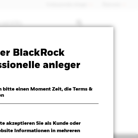
Professioneller Anleger
Õsterreich
 mit ETFs
SFDR Web Disclosure
Herunterladen
er BlackRock
sionelle anleger
h bitte einen Moment Zeit, die Terms &
en
te akzeptieren Sie als Kunde oder
ebsite Informationen in mehreren