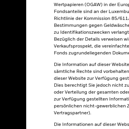
Wertpapieren (OGAW) in der Europ
i der Berechnung wurden die laufenden Kosten abgezogen. Aus 
Fondsanteile sind an der Luxembu
sgabeauf- und Rücknahmeabschläge.
Richtlinie der Kommission 85/611
e aufgeführten Zahlen beziehen sich auf die Wertentwicklung in de
Bestimmungen gegen Geldwäsche w
r Vergangenheit ist kein verlässlicher Indikator für die künftige Wer
zu Identifikationszwecken verlangt
r Zukunft vollkommen anders entwickeln. Dies kann Ihnen helfen zu 
Bezüglich der Details verweisen w
rgangenheit verwaltet wurde.
Verkaufsprospekt, die vereinfacht
e Wertentwicklung wird auf der Grundlage eines Nettoinventarwerts 
Fonds zugrundeliegenden Dokume
gezeigt, sofern vorhanden. Aufgrund von Währungsschwankungen k
sfallen, falls Sie in einer anderen Währung als derjenigen investiere
Die Information auf dieser Website
rgangenheit berechnet wurde.
Quelle:
Blackrock
sämtliche Rechte sind vorbehalten
dieser Website zur Verfügung gest
Dies berechtigt Sie jedoch nicht z
Wesentliche Risiken
oder Verteilung der gesamten oder 
zur Verfügung gestellten Informat
persönlichen nicht-gewerblichen Zw
Vertragspartner).
 Rating unter Investment Grade sind anfälliger gegenüber Änderun
 Wertpapiere mit höherem Rating.
Währungsrisiko: Der Fonds legt in 
Die Informationen auf dieser Web
er auf den Anlagewert aus.
Derivate können äußerst stark auf Änd