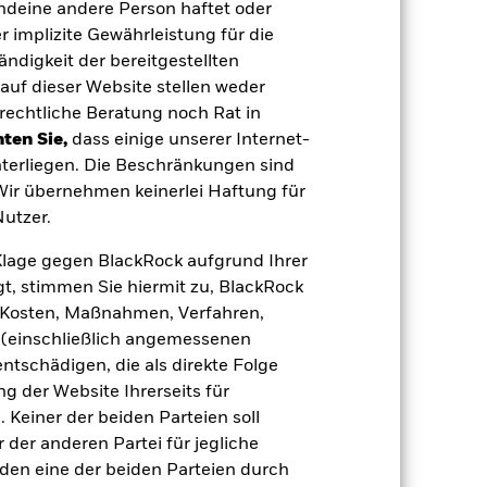
gt demzufolge größeren Schwankungen.
endeine andere Person haftet oder
eise eingesetzt werden.
Der Fonds ist
 implizite Gewährleistung für die
ht vereinbar sind. Das ESG-Screening
 Screening, negative Auswirkungen auf
tändigkeit der bereitgestellten
auf dieser Website stellen weder
 Vermögenswerten anbieten oder als
 für den Fonds führen.
Kreditrisiko:
rechtliche Beratung noch Rat in
 aus oder zahlt Kapital nicht zurück.
ten Sie,
dass einige unserer Internet-
agen leicht zu verkaufen oder zu kaufen.
terliegen. Die Beschränkungen sind
 Wir übernehmen keinerlei Haftung für
utzer.
e Klage gegen BlackRock aufgrund Ihrer
t, stimmen Sie hiermit zu, BlackRock
e, Kosten, Maßnahmen, Verfahren,
08.Juni2007
(einschließlich angemessenen
USD
tschädigen, die als direkte Folge
 der Website Ihrerseits für
Anleihen
 Keiner der beiden Parteien soll
Artikel 8
der anderen Partei für jegliche
1,96%
den eine der beiden Parteien durch