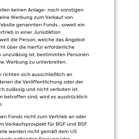
gesetzt werden. Der Fonds ist
ellen keinen Anlage- noch sonstigen
G-Kriterien nicht vereinbar sind.
 keine Werbung zum Verkauf von
r ESG-Leistungen des Fonds
r Investitionen des Fonds im
Website genannten Fonds , soweit ein
rieb in einer Jurisdiktion
gsrisikos ein. Der Einsatz von
soweit die Person, welche das Angebot
ng „Spill-over-Effekt“) für andere
ht über die hierfür erforderliche
emessene Verfahren zur Minderung
es unzulässig ist, bestimmten Personen
nter dem Namen des Fonds können
w. Werbung zu unterbreiten.
herung sind durch den Begriff
t Währungsabsicherung ist zudem auf
 richten sich ausschließlich an
denen die Veröffentlichung oder der
amit verbundenen erzielten Ertrags
h zulässig und nicht verboten ist.
ilung aus Wertpapierleihegeschäften
 betroffen sind, wird es ausdrücklich
n.
Weniger anzeigen
nen Fonds nicht zum Vertrieb an oder
im Verkaufsprospekt für BGF und BSF
SFDR Web Disclosure
nteile werden nicht gemäß dem US