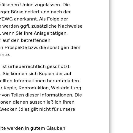
äischen Union zugelassen. Die
der Berechnung ausgenommen sind
rger Börse notiert und nach der
/EWG anerkannt. Als Folge der
r Vergangenheit.
Die Wertentwicklung in
erden ggfl. zusätzliche Nachweise
tentwicklung. Die Märkte könnten sich in
, wenn Sie Ihre Anlage tätigen.
beurteilen, wie der Fonds in der
ir auf den betreffenden
en Prospekte bzw. die sonstigen dem
(NIW) mit reinvestiertem Bruttoertrag
nte.
ann Ihre Rendite höher oder geringer
n, in der die Wertentwicklung in der
 ist urheberrechtlich geschützt;
. Sie können sich Kopien der auf
ellten Informationen herunterladen.
ur Kopie, Reproduktion, Weiterleitung
von Teilen dieser Informationen. Die
ionen dienen ausschließlich Ihren
ecken (dies gilt nicht für unsere
gen von Zinssätzen und weisen höhere
anderen Währungen an.
site werden in gutem Glauben
erungen des ihnen zugrunde liegenden