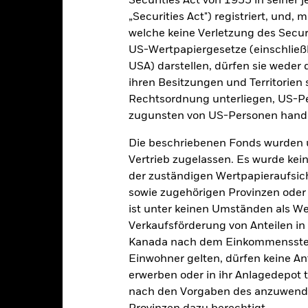
Securities Act von 1933 in seiner 
Wertentwicklung
„Securities Act") registriert, und,
klung
Eckdaten
welche keine Verletzung des Secur
Fondsmanager
US-Wertpapiergesetze (einschließl
enditen
USA) darstellen, dürfen sie weder 
ihren Besitzungen und Territorien 
Rechtsordnung unterliegen, US-Pe
Kalenderjahr
Annualisiert
Kumulativ
Angaben 
zugunsten von US-Personen hande
ge: 2007-04-01 00:00:00 to 2026-07-31 00:00:00.
e: -120 to 240.
ese Grafik zeigt die Wertentwicklung des Produkts als prozentual
Die beschriebenen Fonds wurden 
tzten 10 Jahren gegenüber seiner Benchmark. Dies kann Ihnen hel
Vertrieb zugelassen. Es wurde kei
r Vergangenheit verwaltet wurde, und ermöglicht einen Vergleic
der zuständigen Wertpapieraufsic
art
sowie zugehörigen Provinzen oder T
20
r chart with 2 data series.
ist unter keinen Umständen als W
e chart has 1 X axis displaying categories.
e chart has 1 Y axis displaying Values. Range: -15 to 20.
Verkaufsförderung von Anteilen in
15
Kanada nach dem Einkommenssteue
10
Einwohner gelten, dürfen keine A
erwerben oder in ihr Anlagedepot t
5
nach den Vorgaben des anzuwende
alues