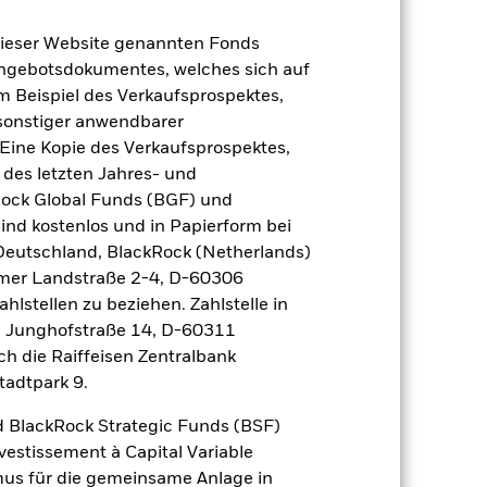
dieser Website genannten Fonds
Angebotsdokumentes, welches sich auf
m Beispiel des Verkaufsprospektes,
 sonstiger anwendbarer
Eine Kopie des Verkaufsprospektes,
 des letzten Jahres- und
2022
2023
2024
2025
Rock Global Funds (BGF) und
nchmark 1 (%)
ind kostenlos und in Papierform bei
 Deutschland, BlackRock (Netherlands)
 erzielt, die nicht mehr gültig sind.
eimer Landstraße 2-4, D-60306
hlstellen zu beziehen. Zahlstelle in
geziel und seine Anlagepolitik.
, Junghofstraße 14, D-60311
2021
2022
2023
2024
2025
ch die Raiffeisen Zentralbank
tadtpark 9.
1,7
-13,3
11,3
7,6
7,6
 BlackRock Strategic Funds (BSF)
vestissement à Capital Variable
3,0
-11,4
13,0
9,2
8,5
mus für die gemeinsame Anlage in