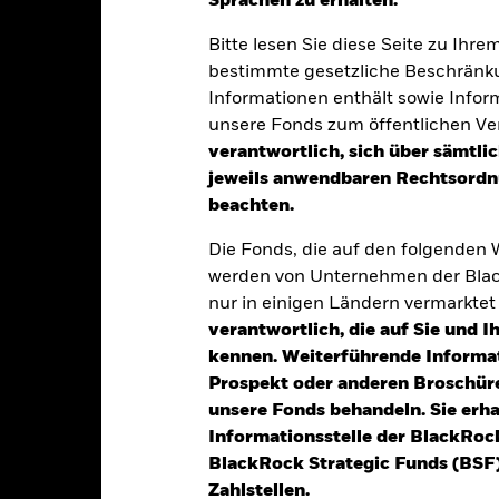
Sprachen zu erhalten.“
klung
Eckdaten
Fondsmanager
Bitte lesen Sie diese Seite zu Ihre
bestimmte gesetzliche Beschränku
Informationen enthält sowie Infor
tion aus Kapitalwachstum und Erträgen auf das Fondsvermögen die
unsere Fonds zum öffentlichen Ver
ise, die den Grundsätzen für Anlagen in den Bereichen Umwelt, Sozi
verantwortlich, sich über sämtli
jeweils anwendbaren Rechtsordnu
70 % seines Gesamtvermögens in festverzinslichen Wertpapieren a
beachten.
erschreibungen mit kurzen Laufzeiten).
Die Fonds, die auf den folgenden
nnen von Regierungen, staatlichen Stellen, Unternehmen und supran
werden von Unternehmen der Blac
au und Entwicklung) ausgegeben werden.
nur in einigen Ländern vermarkte
verantwortlich, die auf Sie und 
kennen. Weiterführende Informa
Prospekt oder anderen Broschüre
alrisiken.
Der Wert der Anlagen und die daraus entstandenen Ertr
unsere Fonds behandeln. Sie erh
n. Anleger erhalten den ursprünglich investierten Betrag eventuell 
Informationsstelle der BlackRoc
t Grade sind anfälliger gegenüber Änderungen von Zinssätzen und w
BlackRock Strategic Funds (BSF)
m Rating. Derivate können äußerst stark auf Änderungen des Vermöge
Zahlstellen.
 Verluste und Gewinne steigern. Der Fondswert unterliegt demzufo