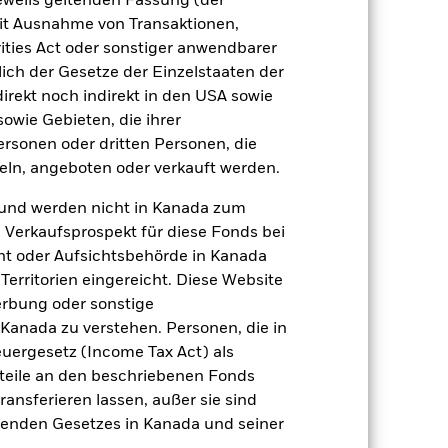
jeweils geltenden Fassung (der
 mit Ausnahme von Transaktionen,
ities Act oder sonstiger anwendbarer
Positionen
Unterlagen
ich der Gesetze der Einzelstaaten der
direkt noch indirekt in den USA sowie
sowie Gebieten, die ihrer
rsonen oder dritten Personen, die
zu einzelnen Jahren
ln, angeboten oder verkauft werden.
er Verlust oder Gewinn pro Jahr in den
und werden nicht in Kanada zum
fen zu beurteilen, wie das Produkt in
n Verkaufsprospekt für diese Fonds bei
h mit der Benchmark.
ht oder Aufsichtsbehörde in Kanada
erritorien eingereicht. Diese Website
erbung oder sonstige
 Kanada zu verstehen. Personen, die in
rgesetz (Income Tax Act) als
nteile an den beschriebenen Fonds
ransferieren lassen, außer sie sind
nden Gesetzes in Kanada und seiner