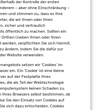
LU0171285157
ußerhalb der Kontrolle der ersten
r anderem – aber ohne Einschränkung –
e
USD 5 000,00
ieren und stimmen zu, dass es Ihre
Thesaurierend
ter, die wir Ihnen oder Ihren
UCITS
n, sicher und vertraulich
ls öffentlich zu machen. Sollten ein
Global High Yield Bond - USD
Hedged
 Dritten (neben Ihnen oder Ihren
 werden, verpflichten Sie sich hiermit,
täglich, berechnet auf Basis von
Terminpreisen
 zu ändern, indem Sie die dafür zur
der Website verwenden.
5720808
nangebots setzen wir 'Cookies' im
 ein. Ein 'Cookie' ist eine kleine
er auf der Festplatte Ihres
s, die als Teil der Webtechnologie
Computersystem keinen Schaden zu.
n Ihres Browsers selbst bestimmen, ob
se Sie den Einsatz von Cookies auf
3,98%
Sie sich dazu entscheiden, Cookies