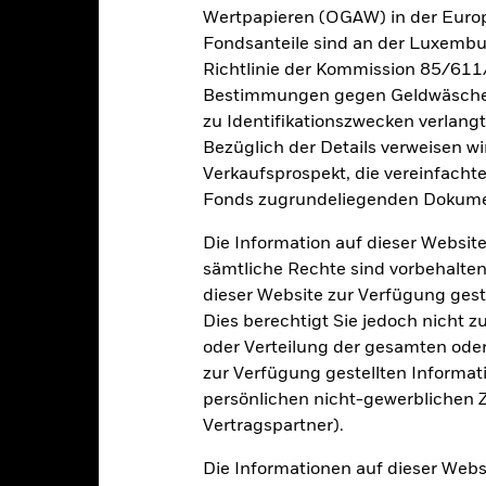
sfallen, falls Sie in einer anderen Währung als derjenigen investiere
Wertpapieren (OGAW) in der Europ
rgangenheit berechnet wurde.
Quelle:
Blackrock
Fondsanteile sind an der Luxembu
Richtlinie der Kommission 85/611
Bestimmungen gegen Geldwäsche w
Wesentliche Risiken
zu Identifikationszwecken verlangt
Bezüglich der Details verweisen w
Verkaufsprospekt, die vereinfacht
Fonds zugrundeliegenden Dokume
n Papieren kann durch die täglichen Kursbewegungen an den Börsen
olitik und Wirtschaft sowie Unternehmensergebnisse und wichtige
Die Information auf dieser Website
gkeit von Instituten, die Dienstleistungen wie die Verwahrung von
sämtliche Rechte sind vorbehalten
 Geschäften mit anderen Instrumenten auftreten, kann zu Verlusten
dieser Website zur Verfügung gest
Dies berechtigt Sie jedoch nicht z
Eckdaten
oder Verteilung der gesamten oder 
zur Verfügung gestellten Informat
persönlichen nicht-gewerblichen Zw
Vertragspartner).
USD 1 004 085 088,63
Auflegung Anteilsklasse
Die Informationen auf dieser Web
Währung der Reihe