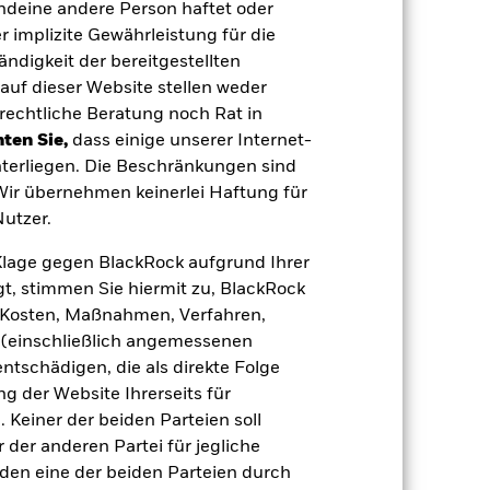
endeine andere Person haftet oder
Aktien
 implizite Gewährleistung für die
tändigkeit der bereitgestellten
Andere
auf dieser Website stellen weder
0,02%
rechtliche Beratung noch Rat in
LU0147417983
ten Sie,
dass einige unserer Internet-
terliegen. Die Beschränkungen sind
e
USD 10 000 000,00
 Wir übernehmen keinerlei Haftung für
Thesaurierend
utzer.
UCITS
e Klage gegen BlackRock aufgrund Ihrer
US Large-Cap Value Equity
t, stimmen Sie hiermit zu, BlackRock
täglich, berechnet auf Basis von
e, Kosten, Maßnahmen, Verfahren,
Terminpreisen
(einschließlich angemessenen
7359620
tschädigen, die als direkte Folge
 der Website Ihrerseits für
 Keiner der beiden Parteien soll
der anderen Partei für jegliche
den eine der beiden Parteien durch