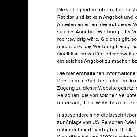
nte ein potenzielles Risiko der Ansteckung (auch unter der Bezeichnu
e Verwaltungsgesellschaft des Fonds wird sicherstellen, dass ang
Die vorliegenden Informationen st
 Anteilsklassen vorhanden sind. Über das Drop-Down-Feld direkt u
Rat dar und ist kein Angebot und
in dem Fonds anzeigen lassen. Die Anteilsklassen mit Währungsabsic
Anteilen an einem der auf dieser 
e gekennzeichnet. Eine vollständige Liste aller Anteilsklassen mi
solches Angebot, Werbung oder Vert
haft des Fonds erhältlich.
rechtswidrig wäre. Gleiches gilt, 
eschäfte tätigt, um Kosten zu senken, erhält der Fonds 62,5% des d
macht bzw. die Werbung treibt, nic
 an BlackRock im Rahmen seiner Leihetätigkeit. Da die Ertragsaufte
Qualifikation verfügt oder soweit 
verteuern, sind diese nicht in den laufenden Kosten enthalten.
ein solches Angebot zu machen bz
Die hier enthaltenen Informationen
Personen in Gerichtsbarkeiten, in 
PRIIP KID
Factsheet
Zugang zu dieser Website gesetzlic
Wertentwicklung
Personen, die von solchen Verboten
klung
Eckdaten
Fondsmanager
untersagt, diese Website zu nutze
Insbesondere sind die beschriebe
zur Anlage von US-Personen (wie 
enditen
näher definiert) verfügbar. Die A