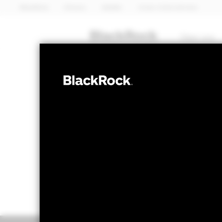
BlackRock
iShares
Aladdin
Unser Unternehmen
Über uns
AKTIEN
BGF US Basic 
NAV per 06.Aug.2026
NAV pe
USD 254,41
U
52W-Bandbreite 196,53 - 256,39