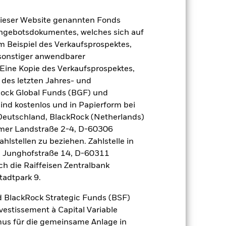
2022
2023
2024
2025
dieser Website genannten Fonds
nchmark 1 (%)
Angebotsdokumentes, welches sich auf
m Beispiel des Verkaufsprospektes,
 sonstiger anwendbarer
2021
2022
2023
2024
2025
Eine Kopie des Verkaufsprospektes,
 des letzten Jahres- und
21,8
-3,9
13,1
9,5
22,7
Rock Global Funds (BGF) und
ind kostenlos und in Papierform bei
25,2
-7,5
11,5
14,4
15,9
 Deutschland, BlackRock (Netherlands)
eimer Landstraße 2-4, D-60306
der Berechnung ausgenommen sind
hlstellen zu beziehen. Zahlstelle in
, Junghofstraße 14, D-60311
r Vergangenheit.
Die Wertentwicklung in
ch die Raiffeisen Zentralbank
tentwicklung. Die Märkte könnten sich in
tadtpark 9.
beurteilen, wie der Fonds in der
 BlackRock Strategic Funds (BSF)
(NIW) mit reinvestiertem Bruttoertrag
vestissement à Capital Variable
ann Ihre Rendite höher oder geringer
mus für die gemeinsame Anlage in