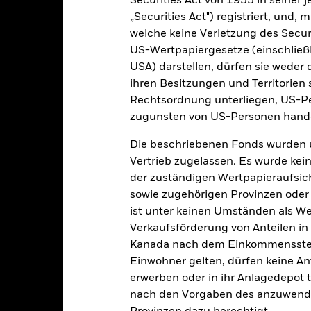
Securities Act von 1933 in seiner 
Kalenderjahr
Annualisiert
Kumulativ
Angaben 
„Securities Act") registriert, und,
ge: 2006-01-01 00:00:00 to 2026-07-31 00:00:00.
welche keine Verletzung des Secur
e: -400 to 800.
ese Grafik zeigt die Wertentwicklung des Produkts als prozentual
US-Wertpapiergesetze (einschließl
tzten 10 Jahren gegenüber seiner Benchmark. Dies kann Ihnen hel
USA) darstellen, dürfen sie weder 
r Vergangenheit verwaltet wurde, und ermöglicht einen Vergleic
ihren Besitzungen und Territorien 
art
Rechtsordnung unterliegen, US-Pe
30
r chart with 2 data series.
zugunsten von US-Personen hande
e chart has 1 X axis displaying categories.
e chart has 1 Y axis displaying Values. Range: -20 to 30.
20
Die beschriebenen Fonds wurden 
Vertrieb zugelassen. Es wurde kei
der zuständigen Wertpapieraufsic
10
sowie zugehörigen Provinzen oder T
alues
ist unter keinen Umständen als W
Verkaufsförderung von Anteilen in
0
Kanada nach dem Einkommenssteue
Einwohner gelten, dürfen keine A
-10
erwerben oder in ihr Anlagedepot t
nach den Vorgaben des anzuwende