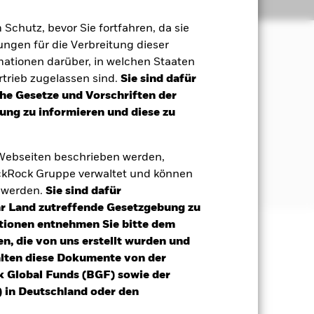
Positionen
Unterlagen
m Schutz, bevor Sie fortfahren, da sie
ngen für die Verbreitung dieser
mationen darüber, in welchen Staaten
Maximierung einer Rendite aus Ihrer
trieb zugelassen sind.
Sie sind dafür
che Gesetze und Vorschriften der
ng zu informieren und diese zu
on Unternehmen an, die ihren Sitz in
en.
 Webseiten beschrieben werden,
deren Marktpreis nach Ansicht des
kRock Gruppe verwaltet und können
t werden.
Sie sind dafür
Ihr Land zutreffende Gesetzgebung zu
tionen entnehmen Sie bitte dem
n, die von uns erstellt wurden und
äge sind nicht garantiert und
alten diese Dokumente von der
nicht zurück.
k Global Funds (BGF) sowie der
 in Deutschland oder den
gsrisikos ein. Der Einsatz von