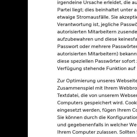
irgendeine Ursache erleidet, die a
Partei liegt; dies beinhaltet unte
83
Standardabweichung (3J)
etwaige Stromausfälle. Sie akzept
Per 31.Juli2026
Verantwortung ist, jegliche Passwör
autorisierten Mitarbeitern zusende
0,87
KGV
Per 30.Juni2026
aufzubewahren und diese keinesfal
Passwort oder mehrere Passwörter
2,76
autorisierten Mitarbeitern) bekannt
diese speziellen Passwörter sofort
Verfügung stehende Funktion auf 
Risikoindikator
Zur Optimierung unseres Webseite
Zusammenspiel mit Ihrem Webbrowser
Textdatei, die von unserem Webserv
Computers gespeichert wird. Cookie
4
eingesetzt werden, fügen Ihrem 
1
2
3
5
6
7
Sie können durch die Konfiguratio
Geringes Risiko
Hohes Risiko
und gegebenenfalls in welcher Wei
Ihrem Computer zulassen. Sollten 