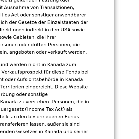
jeweils geltenden Fassung (der
zu einzelnen Jahren
 mit Ausnahme von Transaktionen,
ities Act oder sonstiger anwendbarer
er Verlust oder Gewinn pro Jahr in den
ich der Gesetze der Einzelstaaten der
fen zu beurteilen, wie das Produkt in
direkt noch indirekt in den USA sowie
h mit der Benchmark.
sowie Gebieten, die ihrer
rsonen oder dritten Personen, die
ln, angeboten oder verkauft werden.
und werden nicht in Kanada zum
n Verkaufsprospekt für diese Fonds bei
ht oder Aufsichtsbehörde in Kanada
erritorien eingereicht. Diese Website
erbung oder sonstige
 Kanada zu verstehen. Personen, die in
rgesetz (Income Tax Act) als
nteile an den beschriebenen Fonds
ransferieren lassen, außer sie sind
nden Gesetzes in Kanada und seiner