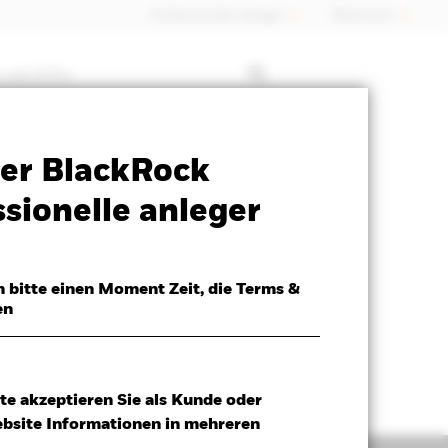
Professioneller Anleger
Õsterreich
 mit ETFs
Verkaufsprospekt
Herunterladen
er BlackRock
sionelle anleger
h bitte einen Moment Zeit, die Terms &
en
te akzeptieren Sie als Kunde oder
ebsite Informationen in mehreren