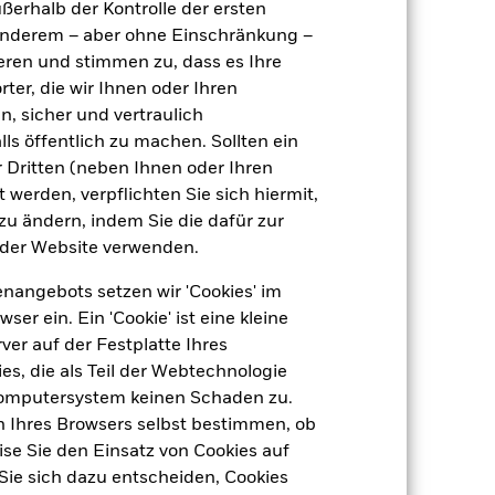
ußerhalb der Kontrolle der ersten
r anderem – aber ohne Einschränkung –
11,63%
ieren und stimmen zu, dass es Ihre
ter, die wir Ihnen oder Ihren
n, sicher und vertraulich
22,77
ls öffentlich zu machen. Sollten ein
 Dritten (neben Ihnen oder Ihren
 werden, verpflichten Sie sich hiermit,
 zu ändern, indem Sie die dafür zur
der Website verwenden.
nangebots setzen wir 'Cookies' im
 ein. Ein 'Cookie' ist eine kleine
er auf der Festplatte Ihres
s, die als Teil der Webtechnologie
Computersystem keinen Schaden zu.
n Ihres Browsers selbst bestimmen, ob
se Sie den Einsatz von Cookies auf
Sie sich dazu entscheiden, Cookies