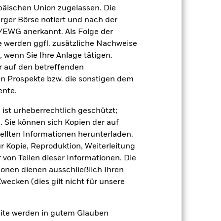
n, in der die Wertentwicklung in der
äischen Union zugelassen. Die
rger Börse notiert und nach der
/EWG anerkannt. Als Folge der
erden ggfl. zusätzliche Nachweise
, wenn Sie Ihre Anlage tätigen.
ir auf den betreffenden
en Prospekte bzw. die sonstigen dem
nte.
 beeinflusst werden. Weitere
 Unternehmensereignisse.
 ist urheberrechtlich geschützt;
 Vermögenswerten anbieten oder als
. Sie können sich Kopien der auf
 für den Fonds führen.
ellten Informationen herunterladen.
ur Kopie, Reproduktion, Weiterleitung
von Teilen dieser Informationen. Die
ionen dienen ausschließlich Ihren
ecken (dies gilt nicht für unsere
05.Apr.2006
site werden in gutem Glauben
USD