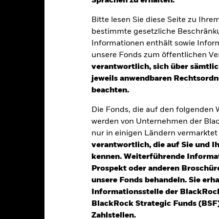
Sprachen zu erhalten.“
klung
Eckdaten
Fondsmanager
Bitte lesen Sie diese Seite zu Ihre
bestimmte gesetzliche Beschränku
Informationen enthält sowie Infor
tion aus Kapitalwachstum und Erträgen auf das Fondsvermögen die 
unsere Fonds zum öffentlichen Ver
verantwortlich, sich über sämtli
jeweils anwendbaren Rechtsordnu
s Gesamtvermögens in die Eigenkapitalinstrumente (z. B. Aktien) v
beachten.
ort einen überwiegenden Teil ihrer wirtschaftlichen Tätigkeit ausüb
Die Fonds, die auf den folgenden
k auf Eigenkapitalinstrumente von unterbewerteten Unternehmen, 
werden von Unternehmen der Blac
unde liegenden Wert widerspiegelt.
nur in einigen Ländern vermarkte
verantwortlich, die auf Sie und 
kennen. Weiterführende Informa
Prospekt oder anderen Broschüre
alrisiken.
Der Wert der Anlagen und die daraus entstandenen Ertr
unsere Fonds behandeln. Sie erh
n. Anleger erhalten den ursprünglich investierten Betrag eventuell 
Informationsstelle der BlackRoc
schen Risiken unter dem Bereich:
Rechtliche Hinweise
.
BlackRock Strategic Funds (BSF)
sicherung dieses Fonds setzen Derivate zur Absicherung des Währun
Zahlstellen.