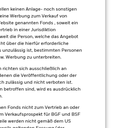
ng „Spill-over-Effekt“) für andere
emessene Verfahren zur Minderung
ellen keinen Anlage- noch sonstigen
nter dem Namen des Fonds können
 keine Werbung zum Verkauf von
herung sind durch den Begriff
Website genannten Fonds , soweit ein
t Währungsabsicherung ist zudem auf
rieb in einer Jurisdiktion
soweit die Person, welche das Angebot
amit verbundenen erzielten Ertrags
ht über die hierfür erforderliche
ilung aus Wertpapierleihegeschäften
es unzulässig ist, bestimmten Personen
w. Werbung zu unterbreiten.
Weniger anzeigen
 richten sich ausschließlich an
denen die Veröffentlichung oder der
Verkaufsprospekt
Herunterladen
h zulässig und nicht verboten ist.
 betroffen sind, wird es ausdrücklich
Positionen
Unterlagen
n.
nen Fonds nicht zum Vertrieb an oder
im Verkaufsprospekt für BGF und BSF
nteile werden nicht gemäß dem US