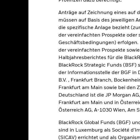
Provinzen dazu berechtigt.
-20
2016
2017
2018
2019
2020
2021
Anträge auf Zeichnung eines auf 
Gesamtrendite (%)
Einschränkung Be
müssen auf Basis des jeweiligen 
die spezifische Anlage bezieht (zu
d of interactive chart.
der vereinfachten Prospekte oder
2016
2017
2018
2019
2020
Geschäftsbedingungen) erfolgen. 
esamtrendite (%) USD
der vereinfachten Prospekte sowie
18,5
9,1
-8,7
24,0
2,9
Halbjahresberichtes für die Black
BlackRock Strategic Funds (BSF) s
inschränkung
enchmark 1 (%) USD
17,3
13,7
-8,3
26,5
2,8
der Informationsstelle der BGF in
B.V. , Frankfurt Branch, Bockenh
i der Berechnung wurden die laufenden Kosten abgezogen. Aus 
Frankfurt am Main sowie bei den Za
sgabeauf- und Rücknahmeabschläge.
Deutschland ist die JP Morgan AG
e aufgeführten Zahlen beziehen sich auf die Wertentwicklung in de
Frankfurt am Main und in Österrei
r Vergangenheit ist kein verlässlicher Indikator für die künftige Wer
Österreich AG, A-1030 Wien, Am S
r Zukunft vollkommen anders entwickeln. Dies kann Ihnen helfen zu 
rgangenheit verwaltet wurde.
BlackRock Global Funds (BGF) und
e Wertentwicklung wird auf der Grundlage eines Nettoinventarwerts 
sind in Luxemburg als Société d'In
gezeigt, sofern vorhanden. Aufgrund von Währungsschwankungen k
(SICAV) errichtet und als Organis