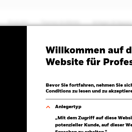
Produkte
Themen & Märkte
Anlegen & Sparen
PRIIP KID
Factsheet
Willkommen auf d
Value Fund
Website für Profes
Bevor Sie fortfahren, nehmen Sie sic
Conditions zu lesen und zu akzeptier
r 06.Aug.2026
Morningstar Rating
SD -1,98 (-0,77%)
Anlegertyp
„Mit dem Zugriff auf diese Websi
potenzieller Kunde, auf dieser W