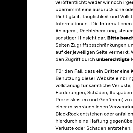
veröffentlicht; weder wir noch irg
08.Jän.1997
Anlageklasse
übernimmt eine ausdrückliche oder
USD
Richtigkeit, Tauglichkeit und Volls
SFDR-Klassifizierung
Informationen . Die Informationen 
Russell 1000 Value Index
Laufende Gebühren
Anlagerat, Rechtsberatung, steuer
0,00%
ISIN
sonstiger Hinsicht dar.
Bitte beach
0,00%
Seiten Zugriffsbeschränkungen un
Mindestsumme bei Erstanlag
0,00%
auf der jeweiligen Seite vermerkt.
Gewinnverwendung
den Zugriff durch
unberechtigte
N
USD 1 000,00
Rechtsform
Luxemburg
Für den Fall, dass ein Dritter ein
Morningstar-Kategorie
Benutzung dieser Website einbring
BlackRock (Luxembourg) S.A.
Transaktionshäufigkeit
vollständig für sämtliche Verlust
Transaktionsdatum +3 Tage
Forderungen, Schäden, Ausgaben 
SEDOL
BGUBUX2
Prozesskosten und Gebühren) zu en
einer missbräuchlichen Verwendung
BlackRock entstehen oder anfallen.
Portfoliomerkmale
hierdurch eine Haftung gegenüber 
Verluste oder Schaden entstehen, 