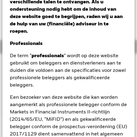
Verandering NAV 1 dag per 05/aug/2026
verschillende talen te ontvangen. Als u
EUR 0,01 (0,10%)
ondersteuning nodig hebt om de inhoud van
deze website goed te begrijpen, raden wij u aan
de hulp van uw (financiële) adviseur in te
roepen.
Professionals
Overzicht
De term “
professionals
” wordt op deze website
Beleggingsdoel
gebruikt om beleggers en dienstverleners aan te
duiden die voldoen aan de specificaties voor zowel
Het BlackRock World ex Euro Government Bond Index Fund
professionele beleggers als gekwalificeerde
(het "Fonds") streeft ernaar om het rendement van de Citi
World Government Bond Index (ex-EMU-staatsobligaties)
beleggers.
nauwgezet te volgen, een index die is ontworpen om de
prestaties van de mondiale staatsobligatiemarkt te
Een bezoeker van deze website die kan worden
weerspiegelen.
aangemerkt als professionele belegger conform de
Markets in Financial Instruments II-richtlijn
(2014/65/EU, “MiFID”) en als gekwalificeerde
belegger conform de prospectus-verordening (EU)
BELANGRIJKE GEGEVENS: Kapitaalrisico.
De waarde en
2017/1129 dient samenvattend in het algemeen