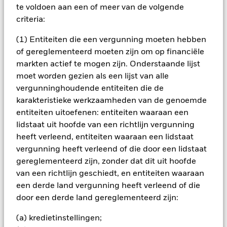
het rendement van beleggingen kunnen dalen en stijgen, en
te voldoen aan een of meer van de volgende
zijn niet gegarandeerd. Beleggers verliezen mogelijk hun
criteria:
oorspronkelijke inleg.
Alle aandelenklassen met valutahedging van dit fonds
(1) Entiteiten die een vergunning moeten hebben
gebruiken derivaten om valutarisico's af te dekken. Het
of gereglementeerd moeten zijn om op financiële
gebruik van derivaten voor een aandelenklasse kan een
markten actief te mogen zijn. Onderstaande lijst
potentieel besmettingsrisico (ook bekend als spill-over) voor
moet worden gezien als een lijst van alle
andere aandelenklassen in het fonds betekenen. De
vergunninghoudende entiteiten die de
beheermaatschappij van het fonds waarborgt dat er
karakteristieke werkzaamheden van de genoemde
geschikte procedures worden gebruikt om het
besmettingsrisico voor andere aandelenklassen te
entiteiten uitoefenen: entiteiten waaraan een
minimaliseren. Via het uitklapvakje direct onder de naam van
lidstaat uit hoofde van een richtlijn vergunning
het fonds, kunt u een lijst van alle aandelenklassen in het
heeft verleend, entiteiten waaraan een lidstaat
fonds bekijken – aandelenklassen met valutahedging worden
vergunning heeft verleend of die door een lidstaat
aangegeven door het woord 'Hedged' in de naam van de
gereglementeerd zijn, zonder dat dit uit hoofde
aandelenklasse. Daarnaast is een volledige lijst van alle
van een richtlijn geschiedt, en entiteiten waaraan
aandelenklassen met valutahedging op aanvraag
een derde land vergunning heeft verleend of die
verkrijgbaar bij de beheermaatschappij van het fonds.
door een derde land gereglementeerd zijn:
(a) kredietinstellingen;
Toon minder