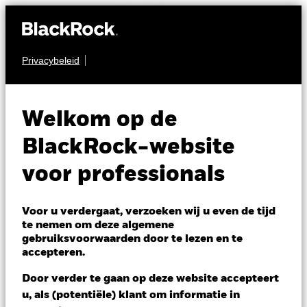
Privacybeleid
OBLIGATIES
iShares World ex-Euro
Welkom op de
Government Bond
BlackRock-website
Index Fund (IE)
voor professionals
Voor u verdergaat, verzoeken wij u even de tijd
te nemen om deze algemene
gebruiksvoorwaarden door te lezen en te
accepteren.
NAV per 05/aug/2026
Door verder te gaan op deze website accepteert
EUR 9,89
u, als (potentiële) klant om informatie in