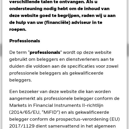
verschillende talen te ontvangen. Als u
Verandering NAV 1 dag per 06/aug/2026
ondersteuning nodig hebt om de inhoud van
USD -0,02 (-0,15%)
deze website goed te begrijpen, raden wij u aan
de hulp van uw (financiële) adviseur in te
roepen.
Professionals
Overzicht
De term “
professionals
” wordt op deze website
gebruikt om beleggers en dienstverleners aan te
Beleggingsdoel
duiden die voldoen aan de specificaties voor zowel
professionele beleggers als gekwalificeerde
Het Fonds streeft naar een rendement op uw belegging door
een combinatie van kapitaalgroei en inkomsten uit de activa
beleggers.
van het Fonds, dat het rendement weerspiegelt van de
aandelenmarkten in ontwikkelde landen, exclusief bedrijven
Een bezoeker van deze website die kan worden
die betrokken zijn bij of het grootste deel van hun omzet en
aangemerkt als professionele belegger conform de
winst ontlenen aan activiteiten die een nadelig effect
Markets in Financial Instruments II-richtlijn
hebben op het gebied van milieu, maatschappij en
(2014/65/EU, “MiFID”) en als gekwalificeerde
governance (ESG). Het Fonds wordt passief beheerd en
belegger conform de prospectus-verordening (EU)
streeft ernaar te beleggen in aandeleneffecten (bv.
aandelen) die, voor zover dat mogelijk en praktisch haalbaar
2017/1129 dient samenvattend in het algemeen