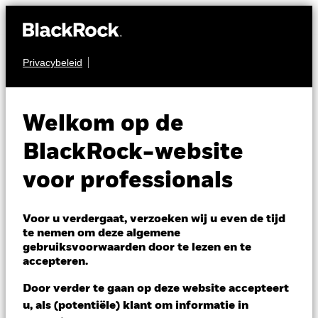
Privacybeleid
AANDELEN
iShares Developed
Welkom op de
World Screened Index
BlackRock-website
Fund (IE)
voor professionals
Voor u verdergaat, verzoeken wij u even de tijd
te nemen om deze algemene
gebruiksvoorwaarden door te lezen en te
accepteren.
NAV per 06/aug/2026
Door verder te gaan op deze website accepteert
USD 12,44
u, als (potentiële) klant om informatie in
Variatie 52wk: 10,10 - 12,46