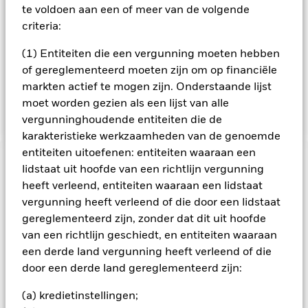
is, deel uitmaken van de MSCI World ESG Screened Index (de
te voldoen aan een of meer van de volgende
'Index'). De beleggingen van het Fonds voldoen op het
criteria:
moment van aankoop aan de ESG-vereisten van de Index.
Het Fonds kan effecten aanhouden die niet voldoen aan de
(1) Entiteiten die een vergunning moeten hebben
ESG-vereisten van de Index tot de desbetreffende effecten
of gereglementeerd moeten zijn om op financiële
niet langer deel uitmaken van de Index en het (naar het
markten actief te mogen zijn. Onderstaande lijst
oordeel van de BB) mogelijk en praktisch haalbaar is om de
positie te liquideren.
moet worden gezien als een lijst van alle
vergunninghoudende entiteiten die de
karakteristieke werkzaamheden van de genoemde
entiteiten uitoefenen: entiteiten waaraan een
BELANGRIJKE GEGEVENS: Kapitaalrisico.
De waarde en
lidstaat uit hoofde van een richtlijn vergunning
het rendement van beleggingen kunnen dalen en stijgen, en
heeft verleend, entiteiten waaraan een lidstaat
zijn niet gegarandeerd. Beleggers verliezen mogelijk hun
vergunning heeft verleend of die door een lidstaat
oorspronkelijke inleg.
gereglementeerd zijn, zonder dat dit uit hoofde
De waarde van aandelen en aandelengerelateerde effecten
van een richtlijn geschiedt, en entiteiten waaraan
kan worden beïnvloed door dagelijkse schommelingen op de
aandelenmarkten. Tot de andere factoren die van invloed zijn,
een derde land vergunning heeft verleend of die
behoren politiek en economisch nieuws, bedrijfsresultaten en
door een derde land gereglementeerd zijn:
belangrijke gebeurtenissen in de bedrijven.
(a) kredietinstellingen;