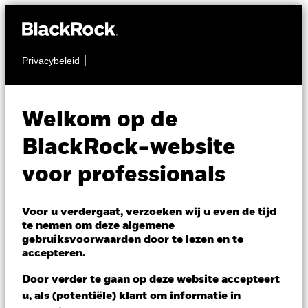
Privacybeleid
AANDELEN
BGF Japan Flexible
Welkom op de
Equity Fund
BlackRock-website
voor professionals
Voor u verdergaat, verzoeken wij u even de tijd
te nemen om deze algemene
gebruiksvoorwaarden door te lezen en te
NAV per 07/aug/2026
accepteren.
SGD 13,58
Variatie 52wk: 10,76 - 14,64
Door verder te gaan op deze website accepteert
Verandering NAV 1 dag per 07/aug/2026
u, als (potentiële) klant om informatie in