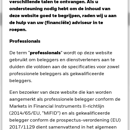
SGD 0,12 (0,89%)
verschillende talen te ontvangen. Als u
ondersteuning nodig hebt om de inhoud van
deze website goed te begrijpen, raden wij u aan
Overzicht
de hulp van uw (financiële) adviseur in te
roepen.
Beleggingsdoel
Professionals
Het Fonds streeft naar een maximaal rendement op uw
belegging via een combinatie van kapitaalgroei en
De term “
professionals
” wordt op deze website
opbrengsten uit de activa van het Fonds. Het Fonds belegt
gebruikt om beleggers en dienstverleners aan te
ten minste 70% van zijn totale activa in aandelen van
bedrijven die zijn gevestigd of voornamelijk economisch
duiden die voldoen aan de specificaties voor zowel
actief zijn in Japan.
professionele beleggers als gekwalificeerde
beleggers.
Een bezoeker van deze website die kan worden
BELANGRIJKE GEGEVENS: Kapitaalrisico.
aangemerkt als professionele belegger conform de
De waarde en
het rendement van beleggingen kunnen dalen en stijgen, en
Markets in Financial Instruments II-richtlijn
zijn niet gegarandeerd. Beleggers verliezen mogelijk hun
(2014/65/EU, “MiFID”) en als gekwalificeerde
oorspronkelijke inleg.
belegger conform de prospectus-verordening (EU)
Het fonds belegt voor een groot deel in effecten die
2017/1129 dient samenvattend in het algemeen