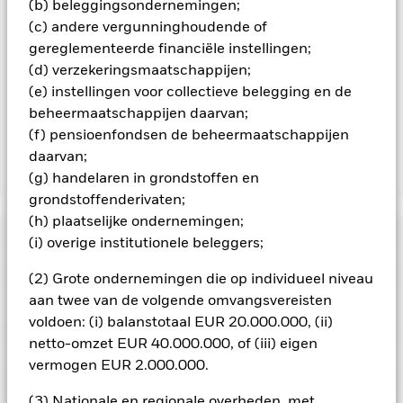
In de mate waarin het Fonds effecten uitleent om zijn kosten
(b) beleggingsondernemingen;
te reduceren, ontvangt het Fonds 62,5% van de hiermee
(c) andere vergunninghoudende of
verbonden inkomsten en komen de resterende 37,5% ten
gereglementeerde financiële instellingen;
goede aan BlackRock als effectenuitleenagent. Aangezien de
(d) verzekeringsmaatschappijen;
verdeling van opbrengsten uit effectenleningen de
(e) instellingen voor collectieve belegging en de
exploitatiekosten van het Fonds niet verhoogt, is deze niet in
beheermaatschappijen daarvan;
de lopende kosten opgenomen.
(f) pensioenfondsen de beheermaatschappijen
daarvan;
Toon minder
(g) handelaren in grondstoffen en
grondstoffenderivaten;
BGF Japan Flexible Equity Fund
(h) plaatselijke ondernemingen;
Risicometer
(i) overige institutionele beleggers;
Performance
(2) Grote ondernemingen die op individueel niveau
aan twee van de volgende omvangsvereisten
Grafiek
voldoen: (i) balanstotaal EUR 20.000.000, (ii)
Kerngegevens
Het beleggingsrisico is geconcentreerd in specifieke
netto-omzet EUR 40.000.000, of (iii) eigen
sectoren, landen, valuta's of bedrijven. Dit betekent dat het
vermogen EUR 2.000.000.
Fonds gevoeliger is voor lokale economische, markt-,
Volledige grafiek bekijken
Portefeuille kenmerken
politieke, duurzaamheids- of regelgevingsgebeurtenissen.
Fondsomvang
JPY 165.760.813.849
De waarde van aandelen en aandelengerelateerde effecten
(3) Nationale en regionale overheden, met
per 07/aug/2026