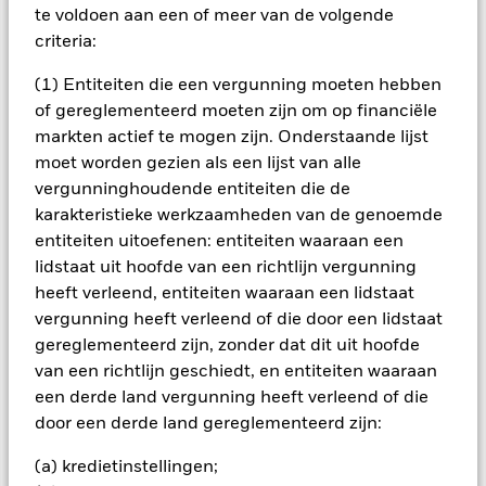
genoteerd zijn in een vreemde valuta; schommelingen van de
te voldoen aan een of meer van de volgende
betreffende valutakoersen zullen invloed hebben op de
criteria:
waarde van de belegging. Het fonds kan beleggen in
aandelen van kleinere ondernemingen die zich minder
(1) Entiteiten die een vergunning moeten hebben
voorspelbaar kunnen ontwikkelen en minder liquide kunnen
of gereglementeerd moeten zijn om op financiële
zijn dan aandelen van grotere ondernemingen.
markten actief te mogen zijn. Onderstaande lijst
Alle aandelenklassen met valutahedging van dit fonds
gebruiken derivaten om valutarisico's af te dekken. Het
moet worden gezien als een lijst van alle
gebruik van derivaten voor een aandelenklasse kan een
vergunninghoudende entiteiten die de
potentieel besmettingsrisico (ook bekend als spill-over) voor
karakteristieke werkzaamheden van de genoemde
andere aandelenklassen in het fonds betekenen. De
entiteiten uitoefenen: entiteiten waaraan een
beheermaatschappij van het fonds waarborgt dat er
lidstaat uit hoofde van een richtlijn vergunning
geschikte procedures worden gebruikt om het
heeft verleend, entiteiten waaraan een lidstaat
besmettingsrisico voor andere aandelenklassen te
vergunning heeft verleend of die door een lidstaat
minimaliseren. Via het uitklapvakje direct onder de naam van
het fonds, kunt u een lijst van alle aandelenklassen in het
gereglementeerd zijn, zonder dat dit uit hoofde
fonds bekijken – aandelenklassen met valutahedging worden
van een richtlijn geschiedt, en entiteiten waaraan
aangegeven door het woord 'Hedged' in de naam van de
een derde land vergunning heeft verleend of die
aandelenklasse. Daarnaast is een volledige lijst van alle
door een derde land gereglementeerd zijn:
aandelenklassen met valutahedging op aanvraag
verkrijgbaar bij de beheermaatschappij van het fonds.
(a) kredietinstellingen;