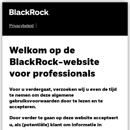
Privacybeleid
AANDELEN
BGF Japan Flexible
Welkom op de
Equity Fund
BlackRock-website
voor professionals
Voor u verdergaat, verzoeken wij u even de tijd
te nemen om deze algemene
gebruiksvoorwaarden door te lezen en te
NAV per 05/aug/2026
accepteren.
JPY 3.811,00
Variatie 52wk: 2.940,00 - 4.140,00
Door verder te gaan op deze website accepteert
Verandering NAV 1 dag per 05/aug/2026
u, als (potentiële) klant om informatie in