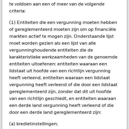
zijn niet gegarandeerd. Beleggers verliezen mogelijk hun
te voldoen aan een of meer van de volgende
oorspronkelijke inleg.
criteria:
Het fonds belegt voor een groot deel in effecten die
genoteerd zijn in een vreemde valuta; schommelingen van de
(1) Entiteiten die een vergunning moeten hebben
betreffende valutakoersen zullen invloed hebben op de
of gereglementeerd moeten zijn om op financiële
waarde van de belegging. Het fonds kan beleggen in
markten actief te mogen zijn. Onderstaande lijst
aandelen van kleinere ondernemingen die zich minder
moet worden gezien als een lijst van alle
voorspelbaar kunnen ontwikkelen en minder liquide kunnen
zijn dan aandelen van grotere ondernemingen.
vergunninghoudende entiteiten die de
Alle aandelenklassen met valutahedging van dit fonds
karakteristieke werkzaamheden van de genoemde
gebruiken derivaten om valutarisico's af te dekken. Het
entiteiten uitoefenen: entiteiten waaraan een
gebruik van derivaten voor een aandelenklasse kan een
lidstaat uit hoofde van een richtlijn vergunning
potentieel besmettingsrisico (ook bekend als spill-over) voor
heeft verleend, entiteiten waaraan een lidstaat
andere aandelenklassen in het fonds betekenen. De
vergunning heeft verleend of die door een lidstaat
beheermaatschappij van het fonds waarborgt dat er
geschikte procedures worden gebruikt om het
gereglementeerd zijn, zonder dat dit uit hoofde
besmettingsrisico voor andere aandelenklassen te
van een richtlijn geschiedt, en entiteiten waaraan
minimaliseren. Via het uitklapvakje direct onder de naam van
een derde land vergunning heeft verleend of die
het fonds, kunt u een lijst van alle aandelenklassen in het
door een derde land gereglementeerd zijn:
fonds bekijken – aandelenklassen met valutahedging worden
aangegeven door het woord 'Hedged' in de naam van de
(a) kredietinstellingen;
aandelenklasse. Daarnaast is een volledige lijst van alle