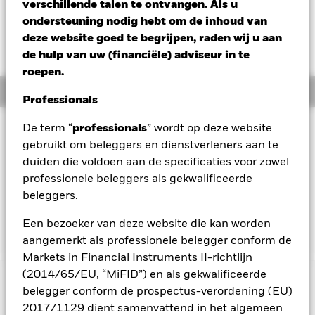
JPY 85,00 (2,28%)
verschillende talen te ontvangen. Als u
ondersteuning nodig hebt om de inhoud van
deze website goed te begrijpen, raden wij u aan
de hulp van uw (financiële) adviseur in te
roepen.
Overzicht
Professionals
Beleggingsdoel
De term “
professionals
” wordt op deze website
gebruikt om beleggers en dienstverleners aan te
Het Fonds streeft naar een maximaal rendement op uw
duiden die voldoen aan de specificaties voor zowel
belegging via een combinatie van kapitaalgroei en
opbrengsten uit de activa van het Fonds. Het Fonds belegt
professionele beleggers als gekwalificeerde
ten minste 70% van zijn totale activa in aandelen van
beleggers.
bedrijven die zijn gevestigd of voornamelijk economisch
actief zijn in Japan.
Een bezoeker van deze website die kan worden
aangemerkt als professionele belegger conform de
Markets in Financial Instruments II-richtlijn
(2014/65/EU, “MiFID”) en als gekwalificeerde
BELANGRIJKE GEGEVENS: Kapitaalrisico.
De waarde en
belegger conform de prospectus-verordening (EU)
het rendement van beleggingen kunnen dalen en stijgen, en
2017/1129 dient samenvattend in het algemeen