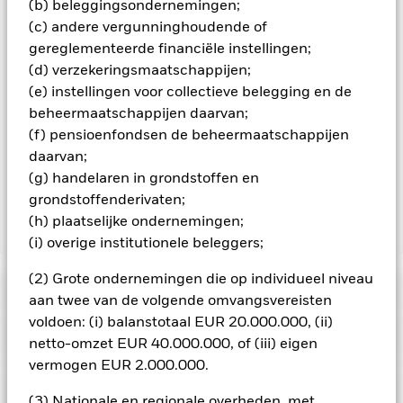
(b) beleggingsondernemingen;
aandelenklassen met valutahedging op aanvraag
(c) andere vergunninghoudende of
verkrijgbaar bij de beheermaatschappij van het fonds.
gereglementeerde financiële instellingen;
In de mate waarin het Fonds effecten uitleent om zijn kosten
(d) verzekeringsmaatschappijen;
te reduceren, ontvangt het Fonds 62,5% van de hiermee
(e) instellingen voor collectieve belegging en de
verbonden inkomsten en komen de resterende 37,5% ten
beheermaatschappijen daarvan;
goede aan BlackRock als effectenuitleenagent. Aangezien de
(f) pensioenfondsen de beheermaatschappijen
verdeling van opbrengsten uit effectenleningen de
exploitatiekosten van het Fonds niet verhoogt, is deze niet in
daarvan;
de lopende kosten opgenomen.
(g) handelaren in grondstoffen en
grondstoffenderivaten;
(h) plaatselijke ondernemingen;
Toon minder
(i) overige institutionele beleggers;
BGF Japan Flexible Equity Fund
(2) Grote ondernemingen die op individueel niveau
Risicometer
aan twee van de volgende omvangsvereisten
voldoen: (i) balanstotaal EUR 20.000.000, (ii)
Performance
netto-omzet EUR 40.000.000, of (iii) eigen
vermogen EUR 2.000.000.
Grafiek
Kerngegevens
Het beleggingsrisico is geconcentreerd in specifieke
(3) Nationale en regionale overheden, met