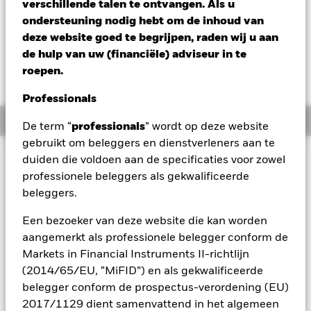
verschillende talen te ontvangen. Als u
Verandering NAV 1 dag per 05/aug/2026
ondersteuning nodig hebt om de inhoud van
EUR -0,05 (-0,40%)
deze website goed te begrijpen, raden wij u aan
de hulp van uw (financiële) adviseur in te
roepen.
Professionals
Overzicht
De term “
professionals
” wordt op deze website
gebruikt om beleggers en dienstverleners aan te
duiden die voldoen aan de specificaties voor zowel
BELANGRIJKE GEGEVENS: Kapitaalrisico.
De waarde en
professionele beleggers als gekwalificeerde
het rendement van beleggingen kunnen dalen en stijgen, en
beleggers.
zijn niet gegarandeerd. Beleggers verliezen mogelijk hun
oorspronkelijke inleg.
Een bezoeker van deze website die kan worden
Het Fonds streeft ernaar ondernemingen uit te sluiten die
aangemerkt als professionele belegger conform de
zich bezighouden met bepaalde activiteiten die niet in
overeenstemming zijn met ESG-criteria. Beleggers dienen
Markets in Financial Instruments II-richtlijn
daarom voorafgaand aan een belegging in het Fonds een
(2014/65/EU, “MiFID”) en als gekwalificeerde
persoonlijke ethische afweging te maken over de ESG-
belegger conform de prospectus-verordening (EU)
screening van het Fonds. Een dergelijke ESG-screening kan
2017/1129 dient samenvattend in het algemeen
een negatief effect hebben op de waarde van de beleggingen