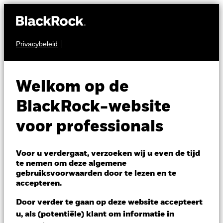
Privacybeleid
AANDELEN
QMM Actively
Welkom op de
Managed US Equity
BlackRock-website
Fund
voor professionals
Voor u verdergaat, verzoeken wij u even de tijd
te nemen om deze algemene
gebruiksvoorwaarden door te lezen en te
accepteren.
NAV per 05/aug/2026
Door verder te gaan op deze website accepteert
EUR 13,12
u, als (potentiële) klant om informatie in
Variatie 52wk: 10,63 - 13,17