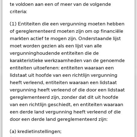
te voldoen aan een of meer van de volgende
van het Fonds in vergelijking met een fonds zonder een
dergelijke screening. De waarde van aandelen en
criteria:
aandelengerelateerde effecten kan worden beïnvloed door
dagelijkse schommelingen op de aandelenmarkten. Tot de
(1) Entiteiten die een vergunning moeten hebben
andere factoren die van invloed zijn, behoren politiek en
of gereglementeerd moeten zijn om op financiële
economisch nieuws, bedrijfsresultaten en belangrijke
markten actief te mogen zijn. Onderstaande lijst
gebeurtenissen in de bedrijven.
moet worden gezien als een lijst van alle
vergunninghoudende entiteiten die de
karakteristieke werkzaamheden van de genoemde
Toon minder
entiteiten uitoefenen: entiteiten waaraan een
QMM Actively Managed US Equity Fund
lidstaat uit hoofde van een richtlijn vergunning
Risicometer
heeft verleend, entiteiten waaraan een lidstaat
vergunning heeft verleend of die door een lidstaat
Performance
gereglementeerd zijn, zonder dat dit uit hoofde
van een richtlijn geschiedt, en entiteiten waaraan
Grafiek
een derde land vergunning heeft verleend of die
Kerngegevens
De waarde van aandelen en aandelengerelateerde effecten
door een derde land gereglementeerd zijn:
kan worden beïnvloed door dagelijkse schommelingen op de
aandelenmarkten. Tot de andere factoren die van invloed zijn,
Volledige grafiek bekijken
Portefeuille kenmerken
(a) kredietinstellingen;
behoren politiek en economisch nieuws, bedrijfsresultaten en
Fondsomvang
USD 1.736.436.268
belangrijke gebeurtenissen in de bedrijven.
Het Fonds streeft