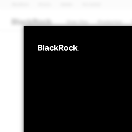
BlackRock
iShares
Aladdin
Ons bedrijf
Over Ons
Producten
AANDELEN
BGF Systematic
Income Fund
NAV per 07/aug/2026
Veran
JPY 1.101,00
Variatie 52wk: 1.008,00 - 1.103,00