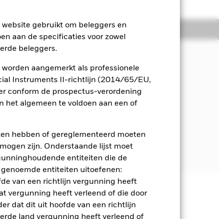
e website gebruikt om beleggers en
osities
Documenten
oen aan de specificaties voor zowel
eerde beleggers.
 worden aangemerkt als professionele
al Instruments II-richtlijn (2014/65/EU,
ger conform de prospectus-verordening
bv. aandelen).
 het algemeen te voldoen aan een of
heid aan beleggingsstrategieën en -
en om een systematische (d.w.z. op
eten hebben of gereglementeerd moeten
eerd op basis van hun verwachte
e mogen zijn. Onderstaande lijst moet
en.
ergunninghoudende entiteiten die de
 genoemde entiteiten uitoefenen:
fde van een richtlijn vergunning heeft
at vergunning heeft verleend of die door
 en stijgen, en zijn niet
r dat dit uit hoofde van een richtlijn
derde land vergunning heeft verleend of