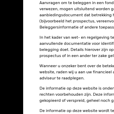
tellingen die diensten leveren zoals de bewaring van activa, of die o
Aanvragen om te beleggen in een fond
llen aan financieel verlies.
verwezen, mogen uitsluitend worden g
aanbiedingsdocument dat betrekking h
(bijvoorbeeld het prospectus, vereenv
Kerngegevens
Beleggersinformatie of andere toepass
In het kader van wet- en regelgeving t
aanvullende documentatie voor identif
USD 15.051.707.500
Introductiedatum
belegging doet. Details hierover zijn 
Valuta reeks
prospectus of in een ander ter zake g
13/okt/2006
Beleggingscategorie
Wanneer u onzeker bent over de beteke
USD
SFDR-classificatie
website, raden wij u aan uw financieel
SCI ACWI Minimum Volatility
adviseur te raadplegen.
Doorlopende kosten
 Optimized) Index - USD Net
ISIN
5,00%
De informatie op deze website is onder
Minimale eerste inleg
rechten voorbehouden zijn. Deze infor
1,50%
gekopieerd of verspreid, geheel noch ge
Gebruik van inkomsten
0,00%
Juridische structuur
De informatie op deze website wordt t
USD 1.000,00