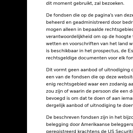
dit moment gebruikt, zal bezoeken.
8
De fondsen die op de pagina’s van de
alues
beheerd en geadministreerd door bedr
6
mogen alleen in bepaalde rechtsgebie
verantwoordelijkheid om op de hoogte te
4
wetten en voorschriften van het land 
is beschikbaar in het prospectus, de E
2
rechtsgeldige documenten voor elk fon
Dit vormt geen aanbod of uitnodiging 
0
2021
2022
2023
een van de fondsen die op deze websi
enig rechtsgebied waar een zodanig aan
Totaalrendement (%)
Beperkende be
zou zijn of waarin de persoon die een d
d of interactive chart.
bevoegd is om dat te doen of aan iema
2021
2022
dergelijk aanbod of uitnodiging te doen
otaalrendement (%) JPY
De beschreven fondsen zijn in het bijzo
eperkende benchmark 1 (%) USD
belegging door Amerikaanse beleggers.
geregistreerd krachtens de US Securitie
t rendement is weergegeven na aftrek van de lopende kosten. Insta