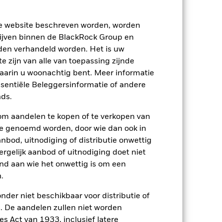
ze website beschreven worden, worden
ijven binnen de BlackRock Group en
den verhandeld worden. Het is uw
 zijn van alle van toepassing zijnde
waarin u woonachtig bent. Meer informatie
ssentiële Beleggersinformatie of andere
ds.
om aandelen te kopen of te verkopen van
2024
2025
te genoemd worden, door wie dan ook in
bod, uitnodiging of distributie onwettig
nchmark 1 (%)
ergelijk aanbod of uitnodiging doet niet
nd aan wie het onwettig is om een
2023
2024
2025
.
11,1
7,9
nder niet beschikbaar voor distributie of
11,4
10,6
 De aandelen zullen niet worden
s Act van 1933, inclusief latere
p-/uitstapvergoedingen worden niet in