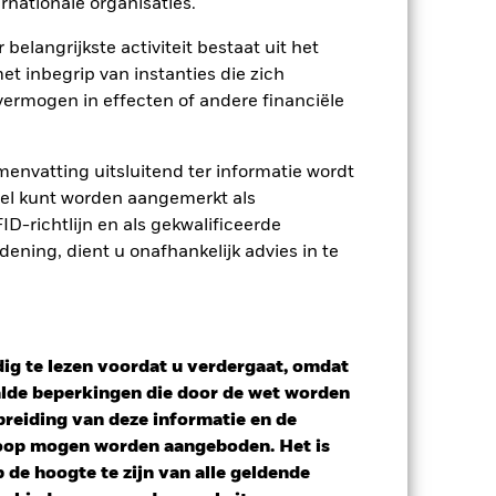
rnationale organisaties.
Toon minder
 belangrijkste activiteit bestaat uit het
et inbegrip van instanties die zich
tsheet
Prospectus
Download
ermogen in effecten of andere financiële
osities
Documenten
envatting uitsluitend ter informatie wordt
owel kunt worden aangemerkt als
D-richtlijn en als gekwalificeerde
ning, dient u onafhankelijk advies in te
ig te lezen voordat u verdergaat, omdat
alde beperkingen die door de wet worden
reiding van deze informatie en de
koop mogen worden aangeboden. Het is
de hoogte te zijn van alle geldende