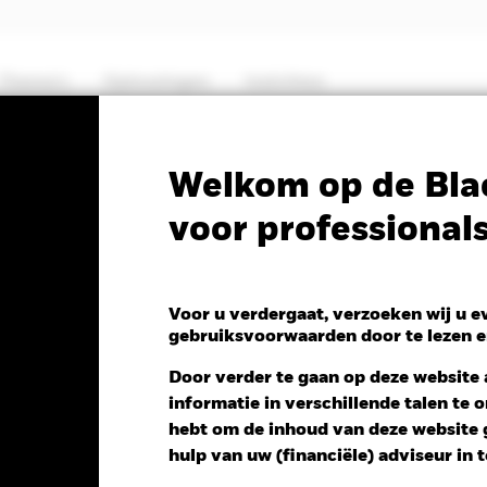
Thema's
Oplossingen
Inzichten
PRIIP KID
Fa
Welkom op de Bla
voor professional
 Global Equity High
Voor u verdergaat, verzoeken wij u 
gebruiksvoorwaarden door te lezen e
Door verder te gaan op deze website a
informatie in verschillende talen te
dering NAV 1 dag per 07/aug/2026
hebt om de inhoud van deze website g
JPY 4,00 (0,36%)
hulp van uw (financiële) adviseur in 