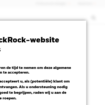
Professionele belegger
Nederland
ctsheet
Prospectus
Download
ckRock-website
s
even de tijd te nemen om deze algemene
n te accepteren.
ccepteert u, als (potentiële) klant om
 ontvangen. Als u ondersteuning nodig
oed te begrijpen, raden wij u aan de
te roepen.