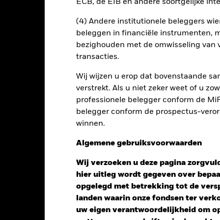
ECB, de EIB en andere soortgelijke inte
(4) Andere institutionele beleggers wier
beleggen in financiële instrumenten, m
PRIIP KID
Fac
y High Income Fund
bezighouden met de omwisseling van v
Risicometer
transacties.
nt
Kerngegevens
Managers
P
Wij wijzen u erop dat bovenstaande sam
verstrekt. Als u niet zeker weet of u z
professionele belegger conform de MiFI
belegger conform de prospectus-verorde
winnen.
Algemene gebruiksvoorwaarden
Wij verzoeken u deze pagina zorgvuld
hier uitleg wordt gegeven over bepa
opgelegd met betrekking tot de versp
landen waarin onze fondsen ter ver
uw eigen verantwoordelijkheid om op 