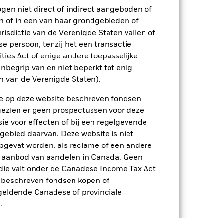
ogen niet direct of indirect aangeboden of
n of in een van haar grondgebieden of
n.
In het verleden behaalde resultaten
risdictie van de Verenigde Staten vallen of
ten kunnen zich in de toekomst heel
 persoon, tenzij het een transactie
 in het verleden werd beheerd
arde (NIW), waarbij de bruto-inkomsten,
rities Act of enige andere toepasselijke
ging kan stijgen of dalen als gevolg
nbegrip van en niet beperkt tot enig
e valuta dan die gebruikt in de
en van de Verenigde Staten).
n de op deze website beschreven fondsen
ngezien er geen prospectussen voor deze
ie voor effecten of bij een regelgevende
 gebied daarvan. Deze website is niet
pgevat worden, als reclame of een andere
r aanbod van aandelen in Canada. Geen
die valt onder de Canadese Income Tax Act
lingen op de aandelenmarkten. Tot de
jke gebeurtenissen in de bedrijven.
Risico
e beschreven fondsen kopen of
 te genereren, wat ertoe kan leiden dat
e geldende Canadese of provinciale
liezen toenemen.
Het Fonds maakt
loop der tijd verandert, kan een
.
onen.