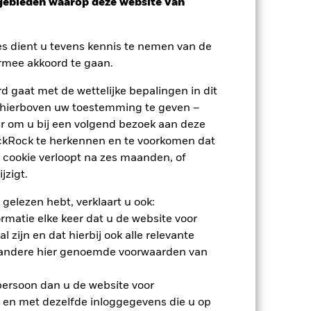
sgebieden waarop deze website van
es dient u tevens kennis te nemen van de
rmee akkoord te gaan.
 gaat met de wettelijke bepalingen in dit
 hierboven uw toestemming te geven –
r om u bij een volgend bezoek aan deze
ackRock te herkennen en te voorkomen dat
 cookie verloopt na zes maanden, of
nden
jzigt.
erlies of de winst per jaar over de
 gelezen hebt, verklaart u ook:
m te beoordelen hoe het product in het
rmatie elke keer dat u de website voor
 zijn en dat hierbij ook alle relevante
 andere hier genoemde voorwaarden van
 persoon dan u de website voor
 en met dezelfde inloggegevens die u op