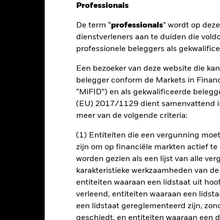
Professionals
De term “
professionals
” wordt op dez
nt
Kerngegevens
Managers
P
dienstverleners aan te duiden die vold
professionele beleggers als gekwalific
Een bezoeker van deze website die kan
dement op uw belegging.
belegger conform de Markets in Financi
“MiFID”) en als gekwalificeerde beleg
e 70% van zijn totale activa in effecten met een aandelenkarakter (
(EU) 2017/1129 dient samenvattend in
meer van de volgende criteria:
eleid te verwezenlijken, zal het Fonds beleggen in een verscheiden
et bijzonder kwantitatieve (d.w.z. wiskundige of statistische) modell
(1) Entiteiten die een vergunning mo
enadering te realiseren Dit betekent dat aandelen worden geselect
zijn om op financiële markten actief t
ten, rekening houdend met prognoses voor risico en transactiekost
worden gezien als een lijst van alle v
karakteristieke werkzaamheden van de
entiteiten waaraan een lidstaat uit hoo
verleend, entiteiten waaraan een lidsta
lrisico.
De waarde en het rendement van beleggingen kunnen dalen
een lidstaat gereglementeerd zijn, zonde
ogelijk hun oorspronkelijke inleg.
geschiedt, en entiteiten waaraan een 