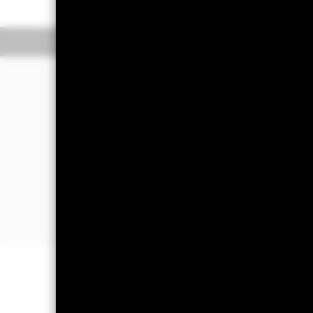
Overzicht
Rendeme
Beleggingsdoel
Het Fonds streeft naar een hoog ren
Het Fonds belegt wereldwijd ten minst
Om zijn beleggingsdoelstelling en -b
instrumenten. Het Fonds gebruikt in h
regels gebaseerde) aandelenselectieb
bijdrage aan de portefeuillerendemen
BELANGRIJKE GEGEVENS: Kapitaa
gegarandeerd. Beleggers verliezen m