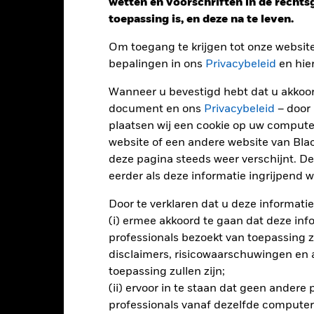
wetten en voorschriften in de recht
toepassing is, en deze na te leven.
Om toegang te krijgen tot onze websit
Performance
bepalingen in ons
Privacybeleid
en hie
Wanneer u bevestigd hebt dat u akkoord
document en ons
Privacybeleid
– door
endement
plaatsen wij een cookie op uw compute
website of een andere website van Bl
deze pagina steeds weer verschijnt. De
Kalenderjaar
Op jaarbasis
Cumulatief
12 maa
eerder als deze informatie ingrijpend wi
ge: 2023-08-31 00:00:00 to 2026-07-31 00:00:00.
: -40 to 80.
ze grafiek toont de prestatie van het product als het procentuele v
Door te verklaren dat u deze informatie
gelopen 2 jaar vergeleken met de benchmark. Het kan u helpen o
(i) ermee akkoord te gaan dat deze info
rleden werd beheerd en het met de benchmark te vergelijken.
professionals bezoekt van toepassing zal
disclaimers, risicowaarschuwingen en
art
12
r chart with 2 data series.
toepassing zullen zijn;
e chart has 1 X axis displaying categories.
(ii) ervoor in te staan dat geen andere
e chart has 1 Y axis displaying Values. Range: 0 to 12.
10
professionals vanaf dezelfde computer