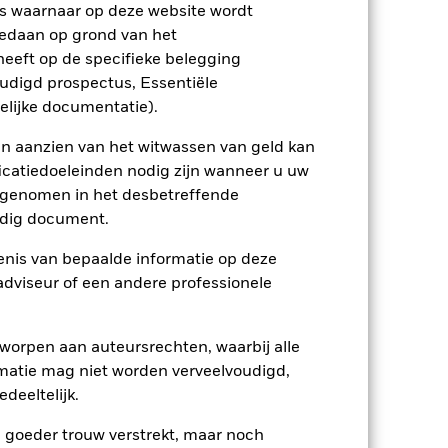
ptreden als tegenpartij voor afgeleide
s waarnaar op deze website wordt
edaan op grond van het
eeft op de specifieke belegging
oudigd prospectus, Essentiële
elijke documentatie).
en aanzien van het witwassen van geld kan
icatiedoeleinden nodig zijn wanneer u uw
06/sep/2023
opgenomen in het desbetreffende
JPY
eldig document.
Aandelen
nis van bepaalde informatie op deze
Overige
 adviseur of een andere professionele
1,79%
LU2655522857
worpen aan auteursrechten, waarbij alle
USD 5.000,00
matie mag niet worden verveelvoudigd,
deeltelijk.
Uitkerend
UCITS
e goeder trouw verstrekt, maar noch