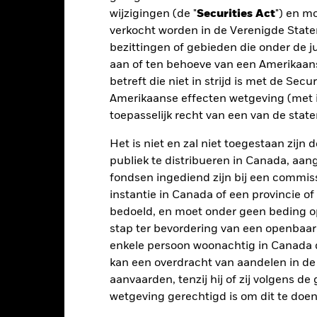
nmerking genomen bij de berekening.
wijzigingen (de "
Securities Act
") en m
verkocht worden in de Verenigde State
 getoonde cijfers hebben betrekking op de prestaties in het verlede
bezittingen of gebieden die onder de ju
rmen geen betrouwbare indicator voor toekomstige resultaten. Mark
aan of ten behoeve van een Amerikaanse
ders ontwikkelen. Het kan u helpen om te beoordelen hoe het fonds
 prestaties worden weergegeven op basis van de netto-inventariswa
betreft die niet in strijd is met de Secu
dien van toepassing, worden herbelegd. Het rendement van uw beleg
Amerikaanse effecten wetgeving (met i
n valutaschommelingen als uw belegging wordt gedaan in een ander
toepasselijk recht van een van de stat
rekening van de prestaties in het verleden. Bron: Blackrock
Het is niet en zal niet toegestaan zij
publiek te distribueren in Canada, aa
fondsen ingediend zijn bij een commiss
Belangrijkste Risico's
instantie in Canada of een provincie of
bedoeld, en moet onder geen beding o
stap ter bevordering van een openbaa
enkele persoon woonachtig in Canada 
elateerde effecten kan worden beïnvloed door dagelijkse schomme
horen politiek en economisch nieuws, bedrijfsresultaten en belangri
kan een overdracht van aandelen in d
gingsstrategieën volgen die gebruikmaken van derivaten om inkomen
aanvaarden, tenzij hij of zij volgens d
ieel voor kapitaalgroei op lange termijn, afneemt en dat kapitaalver
beleggingsbeslissingen te nemen. Naarmate de marktdynamiek in de 
wetgeving gerechtigd is om dit te doen
standigheden minder efficiënt worden of zelfs tekortkomingen vert