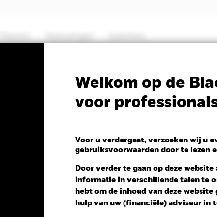
Thema's
Oplossingen
Inzichten
PRIIP KID
Factsheet
SFDR Web Dis
Welkom op de Bla
voor professional
ped World Screened Inde
Voor u verdergaat, verzoeken wij u 
gebruiksvoorwaarden door te lezen e
Door verder te gaan op deze website a
informatie in verschillende talen te
 NAV 1 dag per 04/aug/2026
hebt om de inhoud van deze website g
 0,29 (1,60%)
hulp van uw (financiële) adviseur in 