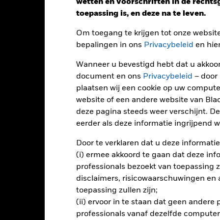
rleden werd beheerd en het met de benchmark te vergelijken.
wetten en voorschriften in de recht
toepassing is, en deze na te leven.
art
25
r chart with 2 data series.
Om toegang te krijgen tot onze websit
e chart has 1 X axis displaying categories.
e chart has 1 Y axis displaying Values. Range: 0 to 25.
bepalingen in ons
Privacybeleid
en hie
20
Wanneer u bevestigd hebt dat u akkoord
document en ons
Privacybeleid
– door
15
plaatsen wij een cookie op uw compute
alues
website of een andere website van Bl
deze pagina steeds weer verschijnt. De
10
eerder als deze informatie ingrijpend wi
Door te verklaren dat u deze informatie
5
(i) ermee akkoord te gaan dat deze info
professionals bezoekt van toepassing zal
0
disclaimers, risicowaarschuwingen en
2021
2022
2023
toepassing zullen zijn;
Totaalrendement (%)
Index
(ii) ervoor in te staan dat geen andere
professionals vanaf dezelfde computer
d of interactive chart.