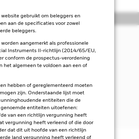
e website gebruikt om beleggers en
osities
Documenten
oen aan de specificaties voor zowel
eerde beleggers.
 worden aangemerkt als professionele
n uit de activa van het Fonds, dat
al Instruments II-richtlijn (2014/65/EU,
ven die betrokken zijn bij of het
ger conform de prospectus-verordening
ben op het gebied van milieu,
 het algemeen te voldoen aan een of
beleggen in effecten met een
eten hebben of gereglementeerd moeten
e mogen zijn. Onderstaande lijst moet
ergunninghoudende entiteiten die de
 Het Fonds kan effecten aanhouden
 genoemde entiteiten uitoefenen:
tmaken van de Index en het (naar de
fde van een richtlijn vergunning heeft
at vergunning heeft verleend of die door
r dat dit uit hoofde van een richtlijn
derde land vergunning heeft verleend of