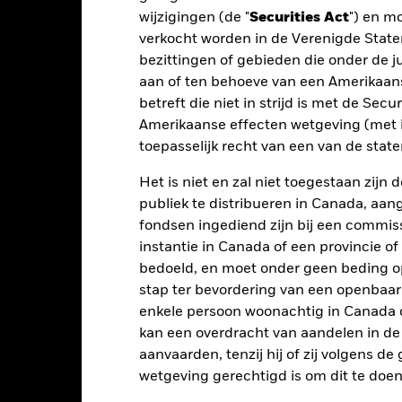
wijzigingen (de "
Securities Act
") en m
elateerde effecten kan worden beïnvloed door dagelijkse schomme
horen politiek en economisch nieuws, bedrijfsresultaten en belangrij
verkocht worden in de Verenigde State
tellingen die diensten leveren zoals de bewaring van activa, of die o
bezittingen of gebieden die onder de ju
llen aan financieel verlies.
aan of ten behoeve van een Amerikaanse
betreft die niet in strijd is met de Secu
Amerikaanse effecten wetgeving (met i
Kerngegevens
toepasselijk recht van een van de stat
Het is niet en zal niet toegestaan zij
publiek te distribueren in Canada, aa
EUR 171.089.780
Fondsomvang
fondsen ingediend zijn bij een commiss
per 04/aug/2026
instantie in Canada of een provincie of
22/feb/2023
Introductie fonds
bedoeld, en moet onder geen beding o
EUR
Basisvaluta
stap ter bevordering van een openbaa
enkele persoon woonachtig in Canada 
Aandelen
Index
kan een overdracht van aandelen in d
NU721415
SFDR-classificatie
aanvaarden, tenzij hij of zij volgens d
0,00%
Doorlopende kosten
wetgeving gerechtigd is om dit te doen
0,00%
ISIN