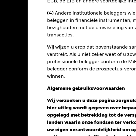
ECB, de EIB en andere soortgelijke inte
(4) Andere institutionele beleggers wier
beleggen in financiële instrumenten, m
bezighouden met de omwisseling van v
transacties.
Wij wijzen u erop dat bovenstaande sam
verstrekt. Als u niet zeker weet of u z
professionele belegger conform de MiFI
Performance
belegger conform de prospectus-verorde
winnen.
Algemene gebruiksvoorwaarden
endement
Wij verzoeken u deze pagina zorgvuld
hier uitleg wordt gegeven over bepa
Kalenderjaar
12 maanden
Op jaarbasis
Cumula
opgelegd met betrekking tot de versp
ge: 2023-01-31 00:00:00 to 2026-06-30 00:00:00.
: 0 to 90.
landen waarin onze fondsen ter ver
ze grafiek toont de prestatie van het product als het procentuele v
uw eigen verantwoordelijkheid om op 
gelopen 2 jaar vergeleken met de benchmark. Het kan u helpen o