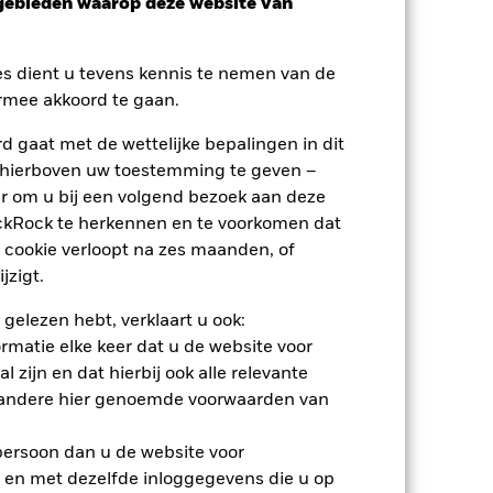
sgebieden waarop deze website van
es dient u tevens kennis te nemen van de
rmee akkoord te gaan.
 gaat met de wettelijke bepalingen in dit
 hierboven uw toestemming te geven –
r om u bij een volgend bezoek aan deze
ackRock te herkennen en te voorkomen dat
 cookie verloopt na zes maanden, of
jzigt.
 gelezen hebt, verklaart u ook:
rmatie elke keer dat u de website voor
 zijn en dat hierbij ook alle relevante
 andere hier genoemde voorwaarden van
2024
2025
 (%)
 persoon dan u de website voor
 en met dezelfde inloggegevens die u op