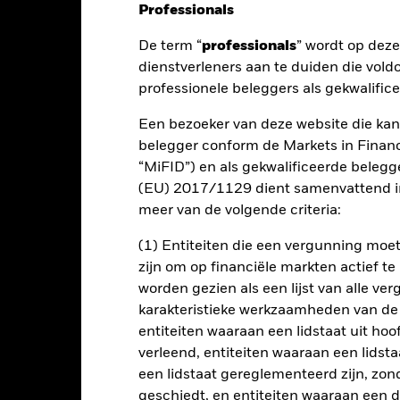
Professionals
De term “
professionals
” wordt op dez
nt
Kerngegevens
Managers
P
dienstverleners aan te duiden die vold
professionele beleggers als gekwalific
Een bezoeker van deze website die kan
 op uw belegging door een combinatie van kapitaalgroei en inkomste
belegger conform de Markets in Financi
 in de ontwikkelde landen weerspiegelt, met uitzondering van bedrij
“MiFID”) en als gekwalificeerde beleg
sten genereren uit activiteiten die een nadelige impact kunnen heb
(EU) 2017/1129 dient samenvattend in
meer van de volgende criteria:
reeft ernaar om voor zover dit mogelijk en praktisch haalbaar is te 
(1) Entiteiten die een vergunning mo
deel uitmaken van de MSCI World Screened Index (de 'Index').
zijn om op financiële markten actief t
worden gezien als een lijst van alle v
de beleggingen van het Fonds aan de ESG-vereisten van de Index.
karakteristieke werkzaamheden van de
 van de Index totdat de desbetreffende effecten niet langer deel ui
ogelijk en praktisch haalbaar is om de positie te liquideren.
entiteiten waaraan een lidstaat uit hoo
verleend, entiteiten waaraan een lidsta
een lidstaat gereglementeerd zijn, zonde
geschiedt, en entiteiten waaraan een 