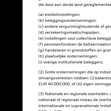
die door een derde land gereglementeer
lrisico.
De waarde en het rendement van beleggingen kunnen dalen
ogelijk hun oorspronkelijke inleg.
(a) kredietinstellingen;
ngerelateerde effecten kan worden beïnvloed door dagelijkse sch
(b) beleggingsondernemingen;
ed zijn, behoren politiek en economisch nieuws, bedrijfsresultaten 
(c) andere vergunninghoudende of gere
(d) verzekeringsmaatschappijen;
(e) instellingen voor collectieve bele
(f) pensioenfondsen de beheermaatsc
PRIIP KID
Factsheet
SFDR W
(g) handelaren in grondstoffen en gro
eened Index Fund
(h) plaatselijke ondernemingen;
Download
Risicometer
(i) overige institutionele beleggers;
nt
Kerngegevens
Managers
P
(2) Grote ondernemingen die op indivi
omvangsvereisten voldoen: (i) balansto
EUR 40.000.000, of (iii) eigen vermog
(3) Nationale en regionale overheden,
nationaal of regionaal niveau de overh
internationale en supranationale inste