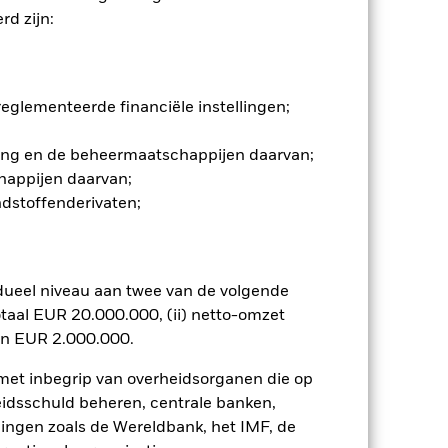
d zijn:
 en stijgen, en zijn niet
ommelingen op de aandelenmarkten.
en belangrijke gebeurtenissen in de
glementeerde financiële instellingen;
Toon minder
gging en de beheermaatschappijen daarvan;
happijen daarvan;
eb Disclosure
Prospectus
ndstoffenderivaten;
osities
Documenten
dueel niveau aan twee van de volgende
taal EUR 20.000.000, (ii) netto-omzet
en EUR 2.000.000.
 met inbegrip van overheidsorganen die op
eidsschuld beheren, centrale banken,
llingen zoals de Wereldbank, het IMF, de