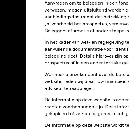
Aanvragen om te beleggen in een fond
0,00%
Minimale eerste inleg
verwezen, mogen uitsluitend worden g
aanbiedingsdocument dat betrekking h
EUR 10.000,00
Gebruik van inkomsten
(bijvoorbeeld het prospectus, vereenv
Ierland
Juridische structuur
Beleggersinformatie of andere toepass
BlackRock Asset Management
Morningstar-categorie
Ireland Limited
In het kader van wet- en regelgeving t
Transactiefrequentie
Transactiedatum +3 dagen
aanvullende documentatie voor identif
SEDOL
belegging doet. Details hierover zijn 
ISDWEFL
prospectus of in een ander ter zake g
Wanneer u onzeker bent over de beteke
Portefeuille kenmerken
website, raden wij u aan uw financieel
adviseur te raadplegen.
De informatie op deze website is onder
rechten voorbehouden zijn. Deze infor
1.174
Standaarddeviatie (3j)
per 30/jun/2026
gekopieerd of verspreid, geheel noch ge
0,92
P/E-ratio
De informatie op deze website wordt t
per 30/jun/2026