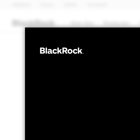
BlackRock
iShares
Aladdin
Ons bedrijf
Over Ons
Producten
AANDELEN
iShares Develo
Fund (IE)
NAV per 04/aug/2026
Verandering
EUR 18,57
EUR
Variatie 52wk: 15,19 - 18,57