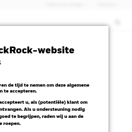
Professionele belegger
Nederland
closure
Prospectus
Download
ckRock-website
s
x
even de tijd te nemen om deze algemene
n te accepteren.
ccepteert u, als (potentiële) klant om
 ontvangen. Als u ondersteuning nodig
oed te begrijpen, raden wij u aan de
te roepen.