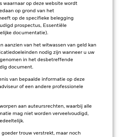
s waarnaar op deze website wordt
EUR 1.000.000,00
edaan op grond van het
eeft op de specifieke belegging
Herbeleggend
oudigd prospectus, Essentiële
UCITS
elijke documentatie).
Aandelen Overig
en aanzien van het witwassen van geld kan
Dagelijks, forward pricing basis
icatiedoeleinden nodig zijn wanneer u uw
BPX1TG3
opgenomen in het desbetreffende
eldig document.
nis van bepaalde informatie op deze
 adviseur of een andere professionele
worpen aan auteursrechten, waarbij alle
matie mag niet worden verveelvoudigd,
12,32%
deeltelijk.
26,61
e goeder trouw verstrekt, maar noch