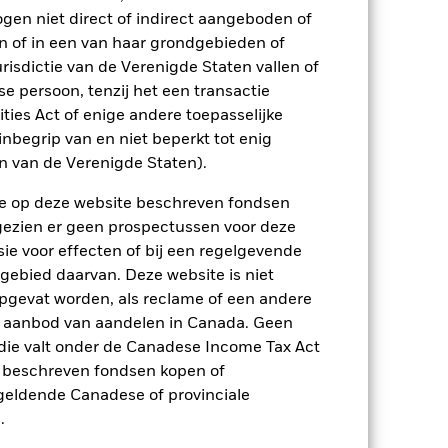
ogen niet direct of indirect aangeboden of
lingen op de aandelenmarkten. Tot de
ke gebeurtenissen in de bedrijven.
n of in een van haar grondgebieden of
ptreden als tegenpartij voor afgeleide
risdictie van de Verenigde Staten vallen of
 persoon, tenzij het een transactie
rities Act of enige andere toepasselijke
nbegrip van en niet beperkt tot enig
en van de Verenigde Staten).
n de op deze website beschreven fondsen
ngezien er geen prospectussen voor deze
USD 5.172.053.778
ie voor effecten of bij een regelgevende
 gebied daarvan. Deze website is niet
10/jan/2014
pgevat worden, als reclame of een andere
USD
r aanbod van aandelen in Canada. Geen
die valt onder de Canadese Income Tax Act
MSCI World Screened Index
e beschreven fondsen kopen of
Artikel 8
e geldende Canadese of provinciale
0,02%
.
IE000NWZMWU9