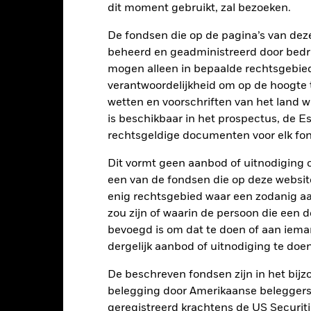
dit moment gebruikt, zal bezoeken.
2021
2022
De fondsen die op de pagina’s van de
otaalrendement (%) EUR
beheerd en geadministreerd door bedr
ndex (%) USD
mogen alleen in bepaalde rechtsgebie
t rendement is weergegeven na aftrek van de lopende kosten. Insta
verantwoordelijkheid om op de hoogte te
nmerking genomen bij de berekening.
wetten en voorschriften van het land 
is beschikbaar in het prospectus, de E
 getoonde cijfers hebben betrekking op de prestaties in het verlede
rmen geen betrouwbare indicator voor toekomstige resultaten. Mark
rechtsgeldige documenten voor elk fon
ders ontwikkelen. Het kan u helpen om te beoordelen hoe het fonds
 prestaties worden weergegeven op basis van de netto-inventariswa
Dit vormt geen aanbod of uitnodiging 
dien van toepassing, worden herbelegd. Het rendement van uw beleg
een van de fondsen die op deze websi
n valutaschommelingen als uw belegging wordt gedaan in een ander
enig rechtsgebied waar een zodanig aan
rekening van de prestaties in het verleden. Bron: Blackrock
zou zijn of waarin de persoon die een d
bevoegd is om dat te doen of aan iema
dergelijk aanbod of uitnodiging te doen
Belangrijkste Risico's
De beschreven fondsen zijn in het bijzo
belegging door Amerikaanse beleggers.
geregistreerd krachtens de US Securitie