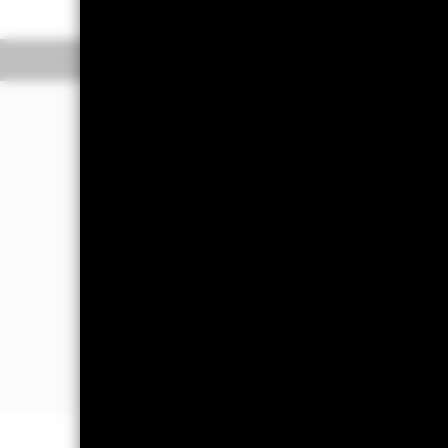
Overzicht
Rendeme
Beleggingsdoel
Het Fonds streeft naar een rendement
het rendement van de aandelenmarkten
grootste deel van hun omzet en inkom
maatschappij en governance (ESG).
Het Fonds wordt passief beheerd en st
aandelenkarakter (bv. aandelen) die 
Op het moment van aankoop voldoen 
die niet voldoen aan de ESG-vereisten
mening van de beleggingsbeheerder) m