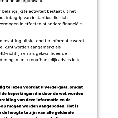
rnationale organisaties.
 belangrijkste activiteit bestaat uit het
et inbegrip van instanties die zich
ermogen in effecten of andere financiële
envatting uitsluitend ter informatie wordt
owel kunt worden aangemerkt als
D-richtlijn en als gekwalificeerde
ning, dient u onafhankelijk advies in te
ig te lezen voordat u verdergaat, omdat
alde beperkingen die door de wet worden
tief
reiding van deze informatie en de
koop mogen worden aangeboden. Het is
erlies of de winst per jaar over de
de hoogte te zijn van alle geldende
m te beoordelen hoe het product in het