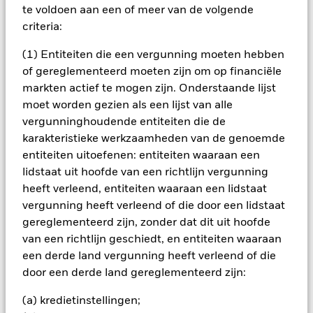
te voldoen aan een of meer van de volgende
gebruiken derivaten om valutarisico's af te dekken. Het
gebruik van derivaten voor een aandelenklasse kan een
criteria:
potentieel besmettingsrisico (ook bekend als spill-over) voor
(1) Entiteiten die een vergunning moeten hebben
andere aandelenklassen in het fonds betekenen. De
beheermaatschappij van het fonds waarborgt dat er
of gereglementeerd moeten zijn om op financiële
geschikte procedures worden gebruikt om het
markten actief te mogen zijn. Onderstaande lijst
besmettingsrisico voor andere aandelenklassen te
moet worden gezien als een lijst van alle
minimaliseren. Via het uitklapvakje direct onder de naam van
vergunninghoudende entiteiten die de
het fonds, kunt u een lijst van alle aandelenklassen in het
karakteristieke werkzaamheden van de genoemde
fonds bekijken – aandelenklassen met valutahedging worden
entiteiten uitoefenen: entiteiten waaraan een
aangegeven door het woord 'Hedged' in de naam van de
lidstaat uit hoofde van een richtlijn vergunning
aandelenklasse. Daarnaast is een volledige lijst van alle
aandelenklassen met valutahedging op aanvraag
heeft verleend, entiteiten waaraan een lidstaat
verkrijgbaar bij de beheermaatschappij van het fonds.
vergunning heeft verleend of die door een lidstaat
gereglementeerd zijn, zonder dat dit uit hoofde
In de mate waarin het Fonds effecten uitleent om zijn kosten
te reduceren, ontvangt het Fonds 62,5% van de hiermee
van een richtlijn geschiedt, en entiteiten waaraan
verbonden inkomsten en komen de resterende 37,5% ten
een derde land vergunning heeft verleend of die
goede aan BlackRock als effectenuitleenagent. Aangezien de
door een derde land gereglementeerd zijn:
verdeling van opbrengsten uit effectenleningen de
exploitatiekosten van het Fonds niet verhoogt, is deze niet in
(a) kredietinstellingen;
de lopende kosten opgenomen.