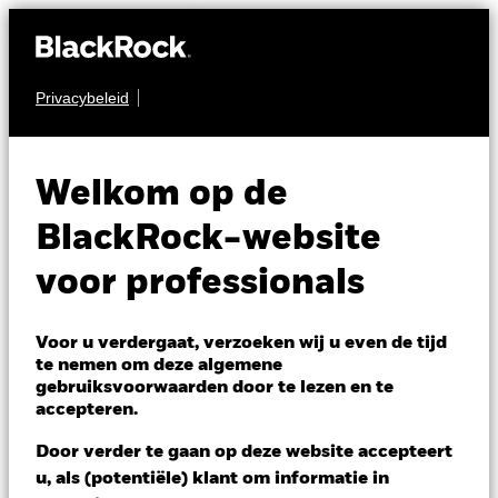
Privacybeleid
AANDELEN
BGF World Real Estate
Welkom op de
Securities Fund
BlackRock-website
voor professionals
Voor u verdergaat, verzoeken wij u even de tijd
te nemen om deze algemene
gebruiksvoorwaarden door te lezen en te
NAV per 07/aug/2026
accepteren.
AUD 25,09
Variatie 52wk: 22,82 - 25,93
Door verder te gaan op deze website accepteert
Verandering NAV 1 dag per 07/aug/2026
Morningstar Rating
u, als (potentiële) klant om informatie in