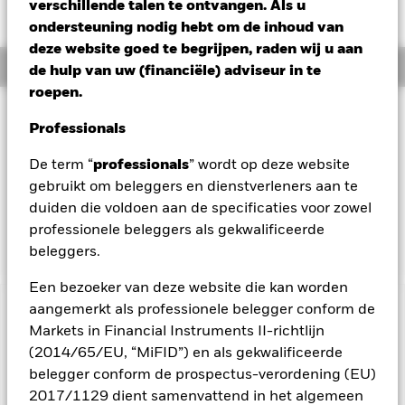
AUD -0,03 (-0,12%)
verschillende talen te ontvangen. Als u
ondersteuning nodig hebt om de inhoud van
deze website goed te begrijpen, raden wij u aan
Overzicht
de hulp van uw (financiële) adviseur in te
roepen.
Beleggingsdoel
Professionals
Het Fonds streeft naar een maximaal rendement op uw
belegging via een combinatie van kapitaalgroei en
De term “
professionals
” wordt op deze website
opbrengsten uit de activa van het Fonds. Het Fonds belegt
gebruikt om beleggers en dienstverleners aan te
ten minste 70% van zijn totale activa in aandelen van
duiden die voldoen aan de specificaties voor zowel
bedrijven die voornamelijk economisch actief zijn in
professionele beleggers als gekwalificeerde
vastgoed.
beleggers.
Een bezoeker van deze website die kan worden
aangemerkt als professionele belegger conform de
BELANGRIJKE GEGEVENS: Kapitaalrisico.
De waarde en
Markets in Financial Instruments II-richtlijn
het rendement van beleggingen kunnen dalen en stijgen, en
(2014/65/EU, “MiFID”) en als gekwalificeerde
zijn niet gegarandeerd. Beleggers verliezen mogelijk hun
oorspronkelijke inleg.
belegger conform de prospectus-verordening (EU)
2017/1129 dient samenvattend in het algemeen
Alle aandelenklassen met valutahedging van dit fonds