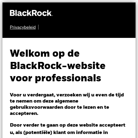
Privacybeleid
VASTGOED
iShares Developed
Welkom op de
Real Estate Index
BlackRock-website
Fund (IE)
voor professionals
Voor u verdergaat, verzoeken wij u even de tijd
te nemen om deze algemene
gebruiksvoorwaarden door te lezen en te
accepteren.
NAV per 06/aug/2026
Door verder te gaan op deze website accepteert
GBP 12,32
u, als (potentiële) klant om informatie in
Variatie 52wk: 10,91 - 12,67