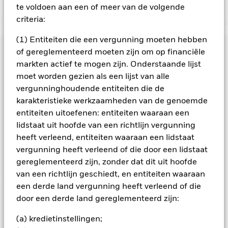
te voldoen aan een of meer van de volgende
Toon minder
criteria:
iShares Developed Real Estate Index Fund (IE)
(1) Entiteiten die een vergunning moeten hebben
Risicometer
of gereglementeerd moeten zijn om op financiële
markten actief te mogen zijn. Onderstaande lijst
Performance
moet worden gezien als een lijst van alle
vergunninghoudende entiteiten die de
Grafiek
karakteristieke werkzaamheden van de genoemde
Kerngegevens
Het beleggingsrisico is geconcentreerd in specifieke
entiteiten uitoefenen: entiteiten waaraan een
sectoren, landen, valuta's of bedrijven. Dit betekent dat het
Fonds gevoeliger is voor lokale economische, markt-,
Volledige grafiek bekijken
Portefeuille kenmerken
lidstaat uit hoofde van een richtlijn vergunning
politieke, duurzaamheids- of regelgevingsgebeurtenissen.
Netto-activa
GBP 3.949.976
heeft verleend, entiteiten waaraan een lidstaat
De waarde van aandelen en aandelengerelateerde effecten
per 06/aug/2026
kan worden beïnvloed door dagelijkse schommelingen op de
Posities
vergunning heeft verleend of die door een lidstaat
aandelenmarkten. Tot de andere factoren die van invloed zijn,
Aantal posities
351
Introductiedatum
09/jul/2020
gereglementeerd zijn, zonder dat dit uit hoofde
behoren politiek en economisch nieuws, bedrijfsresultaten en
per 30/jun/2026
Uitkeringen
belangrijke gebeurtenissen in de bedrijven.
Portefeuilleverdeling
Beleggingen in
Valuta reeks
per 30/jun/2026
van een richtlijn geschiedt, en entiteiten waaraan
GBP
vastgoedeffecten kunnen worden beïnvloed door de
Standaarddeviatie (3j)
14,38%
een derde land vergunning heeft verleend of die
algemene prestaties van de aandelenmarkten en de
Beleggingscategorie
Vastgoed
per 31/jul/2026
Noteringen en classificatie
vastgoedsector. Met name veranderingen in rentetarieven
door een derde land gereglementeerd zijn:
Naam
Weging (%)
kunnen een invloed hebben op de waarde van vastgoed
SFDR-classificatie
Overige
Ex-datum
Totale uitkering
P/CF Ratio
16,35
waarin een vastgoedbedrijf belegt.
Beleggingen in
Fondsbeheerders
per 30/jun/2026
(a) kredietinstellingen;
vastgoedeffecten kunnen worden beïnvloed door de
WELLTOWER INC
29/mei/2026
GBP 0,1109
7,91
Doorlopende kosten
0,19%
per 30/jun/2026
algemene prestaties van aandelenmarkten en de