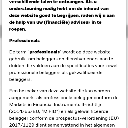
verschillende talen te ontvangen. Als u
Verandering NAV 1 dag per 06/aug/2026
ondersteuning nodig hebt om de inhoud van
GBP -0,11 (-0,90%)
deze website goed te begrijpen, raden wij u aan
de hulp van uw (financiële) adviseur in te
roepen.
Overzicht
Professionals
Beleggingsdoel
De term “
professionals
” wordt op deze website
Het Subfonds streeft voor participatiehouders naar een
gebruikt om beleggers en dienstverleners aan te
totaalrendement op hun belegging door een combinatie van
duiden die voldoen aan de specificaties voor zowel
kapitaalgroei en opbrengsten, dat het totaalrendement van
de FTSE EPRA/NAREIT Developed Index weerspiegelt.
professionele beleggers als gekwalificeerde
beleggers.
Een bezoeker van deze website die kan worden
aangemerkt als professionele belegger conform de
BELANGRIJKE GEGEVENS: Kapitaalrisico.
De waarde en
Markets in Financial Instruments II-richtlijn
het rendement van beleggingen kunnen dalen en stijgen, en
zijn niet gegarandeerd. Beleggers verliezen mogelijk hun
(2014/65/EU, “MiFID”) en als gekwalificeerde
oorspronkelijke inleg.
belegger conform de prospectus-verordening (EU)
2017/1129 dient samenvattend in het algemeen