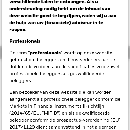
verschillende talen te ontvangen. Als u
Verandering NAV 1 dag per 06/aug/2026
Morningstar Rating
ondersteuning nodig hebt om de inhoud van
USD -0,16 (-0,98%)
deze website goed te begrijpen, raden wij u aan
de hulp van uw (financiële) adviseur in te
roepen.
Professionals
Overzicht
De term “
professionals
” wordt op deze website
gebruikt om beleggers en dienstverleners aan te
duiden die voldoen aan de specificaties voor zowel
Beleggingsdoel
professionele beleggers als gekwalificeerde
Het Subfonds streeft voor participatiehouders naar een
beleggers.
totaalrendement op hun belegging door een combinatie van
kapitaalgroei en opbrengsten, dat het totaalrendement van
Een bezoeker van deze website die kan worden
de FTSE EPRA/NAREIT Developed Index weerspiegelt.
aangemerkt als professionele belegger conform de
Markets in Financial Instruments II-richtlijn
(2014/65/EU, “MiFID”) en als gekwalificeerde
belegger conform de prospectus-verordening (EU)
BELANGRIJKE GEGEVENS: Kapitaalrisico.
De waarde en
2017/1129 dient samenvattend in het algemeen
het rendement van beleggingen kunnen dalen en stijgen, en