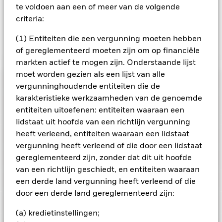
zijn niet gegarandeerd. Beleggers verliezen mogelijk hun
te voldoen aan een of meer van de volgende
oorspronkelijke inleg.
criteria:
(1) Entiteiten die een vergunning moeten hebben
Toon minder
of gereglementeerd moeten zijn om op financiële
markten actief te mogen zijn. Onderstaande lijst
iShares Developed Real Estate Index Fund (IE)
moet worden gezien als een lijst van alle
Risicometer
vergunninghoudende entiteiten die de
karakteristieke werkzaamheden van de genoemde
Performance
entiteiten uitoefenen: entiteiten waaraan een
lidstaat uit hoofde van een richtlijn vergunning
Grafiek
heeft verleend, entiteiten waaraan een lidstaat
Kerngegevens
Het beleggingsrisico is geconcentreerd in specifieke
vergunning heeft verleend of die door een lidstaat
sectoren, landen, valuta's of bedrijven. Dit betekent dat het
Fonds gevoeliger is voor lokale economische, markt-,
Volledige grafiek bekijken
Portefeuille kenmerken
gereglementeerd zijn, zonder dat dit uit hoofde
politieke, duurzaamheids- of regelgevingsgebeurtenissen.
Netto-activa
USD 217.748.191
van een richtlijn geschiedt, en entiteiten waaraan
De waarde van aandelen en aandelengerelateerde effecten
per 06/aug/2026
Rendement
kan worden beïnvloed door dagelijkse schommelingen op de
Ratings
een derde land vergunning heeft verleend of die
aandelenmarkten. Tot de andere factoren die van invloed zijn,
Aantal posities
351
Introductiedatum
18/jun/2014
door een derde land gereglementeerd zijn:
behoren politiek en economisch nieuws, bedrijfsresultaten en
per 30/jun/2026
belangrijke gebeurtenissen in de bedrijven.
Posities
Beleggingen in
Valuta reeks
USD
Morningstar-rating
vastgoedeffecten kunnen worden beïnvloed door de
Bèta 3 jr.
1,00
(a) kredietinstellingen;
algemene prestaties van de aandelenmarkten en de
Beleggingscategorie
Vastgoed
per 31/jul/2026