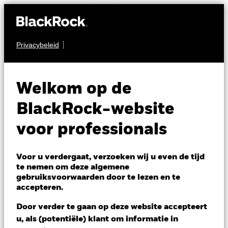
Privacybeleid
VASTGOED
iShares Developed
Welkom op de
Real Estate Index
BlackRock-website
Fund (IE)
voor professionals
Voor u verdergaat, verzoeken wij u even de tijd
te nemen om deze algemene
gebruiksvoorwaarden door te lezen en te
accepteren.
NAV per 06/aug/2026
Door verder te gaan op deze website accepteert
USD 15,83
u, als (potentiële) klant om informatie in
Variatie 52wk: 13,70 - 16,19